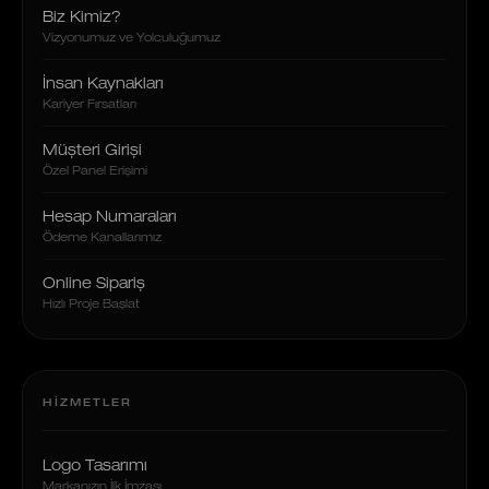
Biz Kimiz?
Vizyonumuz ve Yolculuğumuz
İnsan Kaynakları
Kariyer Fırsatları
Müşteri Girişi
Özel Panel Erişimi
Hesap Numaraları
Ödeme Kanallarımız
Online Sipariş
Hızlı Proje Başlat
HIZMETLER
Logo Tasarımı
Markanızın İlk İmzası