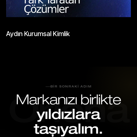
BLOGLAR
Aydın Kurumsal Kimlik
Mayıs 26, 2026
BIR SONRAKI ADIM
Markanızı birlikte
Oriona
yıldızlara
taşıyalım.