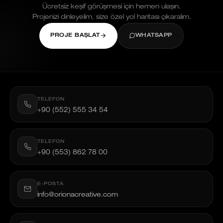
Ücretsiz keşif görüşmesi için hemen ulaşın.
Projenizi dinleyelim, size özel yol haritası çıkaralım.
PROJE BAŞLAT
WHATSAPP
TELEFON
+90 (552) 555 34 54
TELEFON
+90 (553) 862 78 00
E-POSTA
info@orionacreative.com