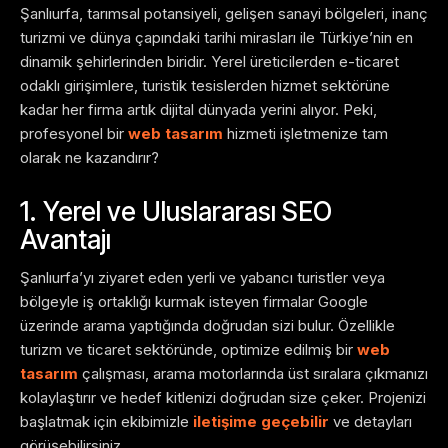
Şanlıurfa, tarımsal potansiyeli, gelişen sanayi bölgeleri, inanç
turizmi ve dünya çapındaki tarihi mirasları ile Türkiye’nin en
dinamik şehirlerinden biridir. Yerel üreticilerden e-ticaret
odaklı girişimlere, turistik tesislerden hizmet sektörüne
kadar her firma artık dijital dünyada yerini alıyor. Peki,
profesyonel bir
web tasarım
hizmeti işletmenize tam
olarak ne kazandırır?
1. Yerel ve Uluslararası SEO
Avantajı
Şanlıurfa’yı ziyaret eden yerli ve yabancı turistler veya
bölgeyle iş ortaklığı kurmak isteyen firmalar Google
üzerinde arama yaptığında doğrudan sizi bulur. Özellikle
turizm ve ticaret sektöründe, optimize edilmiş bir
web
tasarım
çalışması, arama motorlarında üst sıralara çıkmanızı
kolaylaştırır ve hedef kitlenizi doğrudan size çeker. Projenizi
başlatmak için ekibimizle
iletişime geçebilir
ve detayları
görüşebilirsiniz.