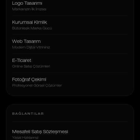
Logo Tasarımı
Markanızın İlk İmzası
Kurumsal Kimlik
Bütünleşik Marka Gücü
Web Tasarım
Modern Dijital Vitrininiz
E-Ticaret
Online Satış Çözümleri
Fotoğraf Çekimi
Profesyonel Görsel Çözümler
BAĞLANTILAR
Mesafeli Satış Sözleşmesi
Yasal Haklarınız