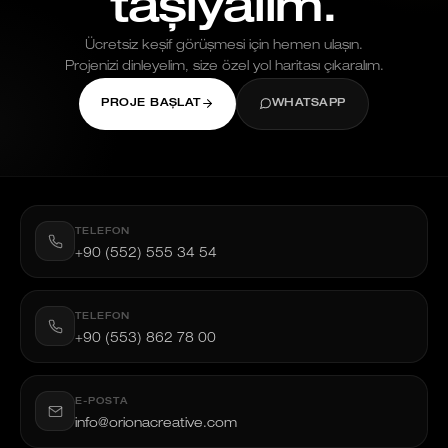
taşıyalım.
Ücretsiz keşif görüşmesi için hemen ulaşın.
Projenizi dinleyelim, size özel yol haritası çıkaralım.
PROJE BAŞLAT
WHATSAPP
TELEFON
+90 (552) 555 34 54
TELEFON
+90 (553) 862 78 00
E-POSTA
info@orionacreative.com