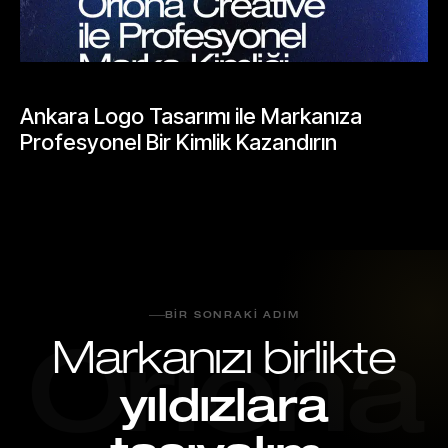
BLOGLAR
Ankara Logo Tasarımı ile Markanıza
Profesyonel Bir Kimlik Kazandırın
Mayıs 24, 2026
BIR SONRAKI ADIM
Markanızı birlikte
Oriona
yıldızlara