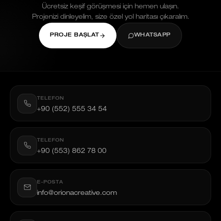
Ücretsiz keşif görüşmesi için hemen ulaşın.
Projenizi dinleyelim, size özel yol haritası çıkaralım.
PROJE BAŞLAT
WHATSAPP
TELEFON
+90 (552) 555 34 54
TELEFON
+90 (553) 862 78 00
E-POSTA
info@orionacreative.com