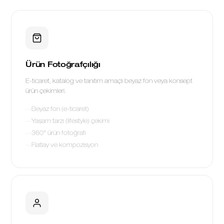
Ürün Fotoğrafçılığı
E-ticaret, katalog ve tanıtım amaçlı beyaz fon veya konsept
ürün çekimleri.
Beyaz fon (e-ticaret)
Yaşam tarzı (lifestyle) çekimi
360° ürün fotoğrafı
Flatlay ve kompozisyon