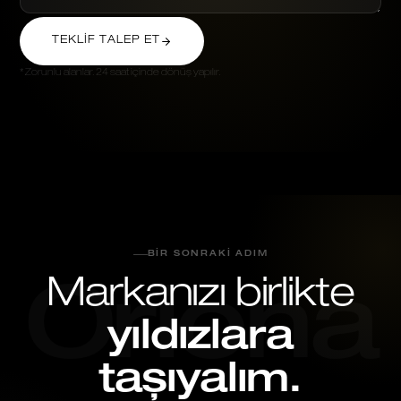
TEKLIF TALEP ET
* Zorunlu alanlar. 24 saat içinde dönüş yapılır.
BIR SONRAKI ADIM
Markanızı birlikte
Oriona
yıldızlara
taşıyalım.