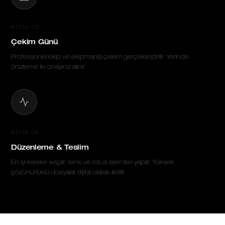
ADIM 03
Çekim Günü
Profesyonel ekip ve ekipmanla çekim gerçekleştirilir. Yerinde
önizleme ile onayınız alınır.
ADIM 04
Düzenleme & Teslim
En iyi kareler seçilir, renk ve rötuş işlemleri yapılır. Yüksek
çözünürlüklü dosyalar dijital olarak iletilir.