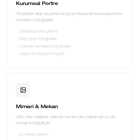
Kurumsal Portre
Yöneticiler, ekip ve personel için profesyonel kurumsal portre
ve tanıtım fotoğrafları.
Bireysel portre çekimi
Ekip grup fotoğrafları
LinkedIn ve web profil görseli
Basın ve medya fotoğrafı
Mimari & Mekan
Otel, ofis, mağaza, restoran ve her türlü mekan için iç-dış
mimari fotoğrafçılık.
İç mekan çekimi