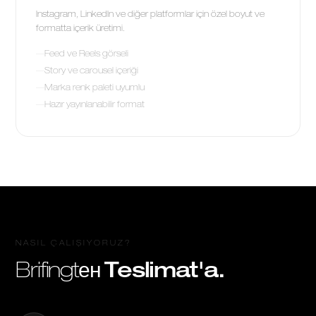
Instagram, LinkedIn ve diğer platformlar için özel boyut ve
formatta içerik üretimi.
Feed ve Reels görseli
Story ve carousel içeriği
Marka renk paleti uyumlu
Hazır yayınlanabilir format
NASIL ÇALIŞIYORUZ?
Brifingtен
Teslimat'a.