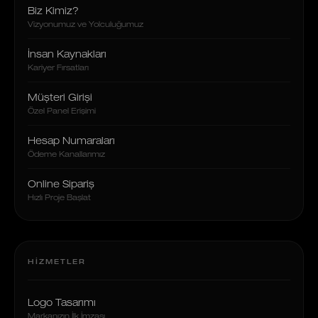
Biz Kimiz?
Vizyonumuz ve Yolculuğumuz
İnsan Kaynakları
Kariyer Fırsatları
Müşteri Girişi
Özel Panel Erişimi
Hesap Numaraları
Ödeme Kanallarımız
Online Sipariş
Hızlı Proje Başlat
HIZMETLER
Logo Tasarımı
Markanızın İlk İmzası