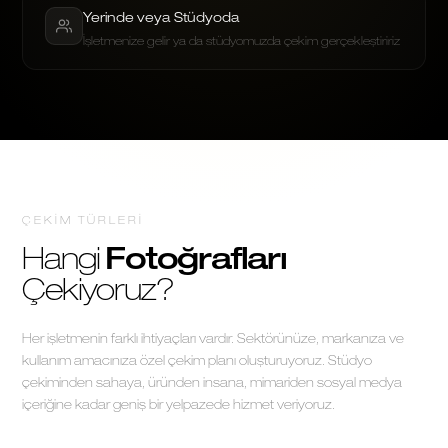
Yerinde veya Stüdyoda
İşletmenize gelir ya da stüdyomuzda çekim gerçekleştiririz
ÇEKIM TÜRLERI
Hangi
Fotoğrafları
Çekiyoruz?
Her işletmenin farklı ihtiyaçları vardır. Sektörünüze, markanıza ve
kullanım amacınıza özel çekim planı oluşturuyoruz. Stüdyo
çekiminden sahaya, üründen insana, mimariden sosyal medya
içeriğine kadar geniş bir yelpazede hizmet veriyoruz.