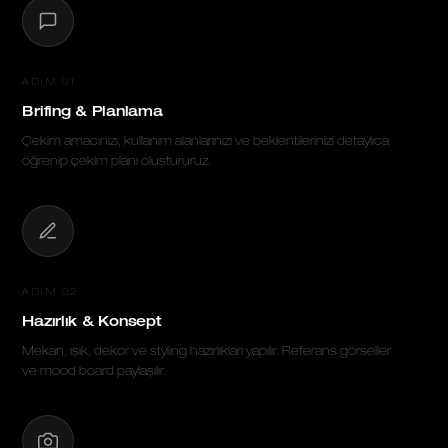
ADIM 01
Brifing & Planlama
Çekim amacınızı, kullanım alanlarınızı ve beklentilerinizi detaylıca
öğrenip çekim planı oluştururuz.
ADIM 02
Hazırlık & Konsept
Mekan, ışık, dekor ve styling hazırlıkları yapılır. Referans görseller
ve mood board paylaşılır.