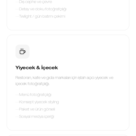
Dış cephe ve çevre
Detay ve doku fotoğrafçılığı
Twilight / gün batımı çekimi
Yiyecek & İçecek
Restoran, kafe ve gıda markaları için iştah açıcı yiyecek ve
içecek fotoğrafçılığı.
Menü fotoğrafçılığı
Konsept yiyecek styling
Paket ve ürün görseli
Sosyal medya içeriği