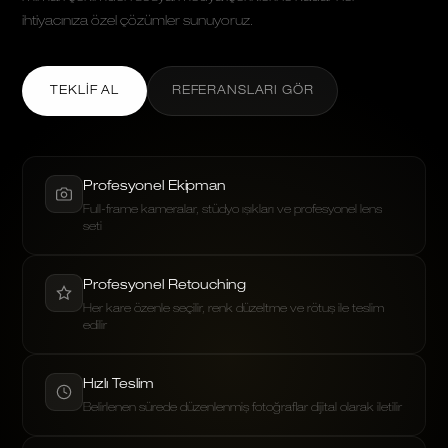
ihtiyacınıza özel çözümler sunuyoruz.
TEKLIF AL
REFERANSLARI GÖR
Profesyonel Ekipman
Full-frame kameralar, stüdyo ışıkları ve profesyonel lens
seti
Profesyonel Retouching
Her kare özenle seçilir, renk düzeltme ve rötuş ile teslim
edilir
Hızlı Teslim
Belirlenen sürede düzenlenmiş fotoğraflar dijital olarak iletilir