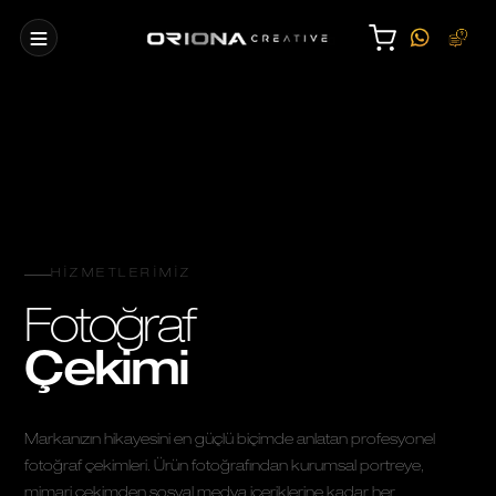
HIZMETLERIMIZ
Fotoğraf
Çekimi
Markanızın hikayesini en güçlü biçimde anlatan profesyonel
fotoğraf çekimleri. Ürün fotoğrafından kurumsal portreye,
mimari çekimden sosyal medya içeriklerine kadar her