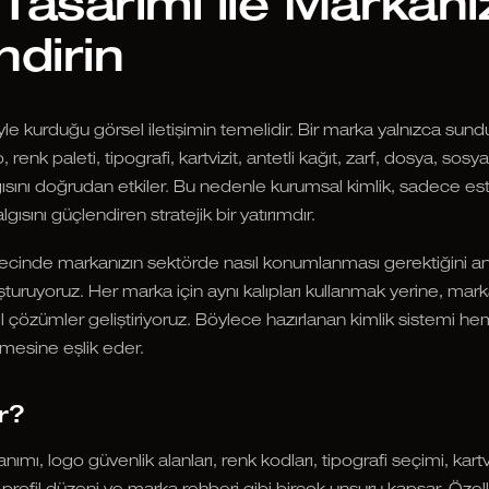
Tasarımı ile Markanı
dirin
iyle kurduğu görsel iletişimin temelidir. Bir marka yalnızca su
 renk paleti, tipografi, kartvizit, antetli kağıt, zarf, dosya, sos
ısını doğrudan etkiler. Bu nedenle kurumsal kimlik, sadece este
lgısını güçlendiren stratejik bir yatırımdır.
recinde markanızın sektörde nasıl konumlanması gerektiğini an
şturuyoruz. Her marka için aynı kalıpları kullanmak yerine, mark
l çözümler geliştiriyoruz. Böylece hazırlanan kimlik sistemi he
esine eşlik eder.
r?
ımı, logo güvenlik alanları, renk kodları, tipografi seçimi, kartvi