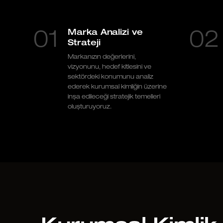
Marka Analizi ve
01
02
Strateji
Markanızın değerlerini,
vizyonunu, hedef kitlesini ve
sektördeki konumunu analiz
ederek kurumsal kimliğin üzerine
inşa edileceği stratejik temelleri
oluşturuyoruz.