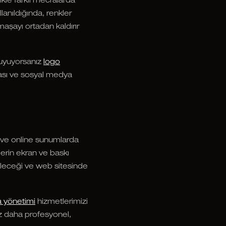
ikle farklı mecralarda
lanıldığında, renkler
maşayı ortadan kaldırır
duyuyorsanız
logo
mzası ve sosyal medya
ı ve online sunumlarda
lerin ekran ve baskı
edileceği ve web sitesinde
 yönetimi
hizmetlerimizi
ız daha profesyonel,