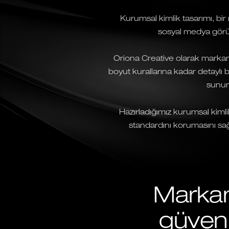
Kurumsal kimlik tasarımı, bir m
sosyal medya görün
Oriona Creative olarak markanı
boyut kurallarına kadar detaylı
sunum
Hazırladığımız kurumsal kiml
standardını korumasını sağ
Markan
güven 