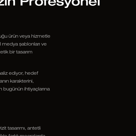
zın Profesyonel
nduğu ürün veya hizmetle
yal medya şablonları ve
tik bir tasarım
aliz ediyor, hedef
anın karakterini,
m bugünün ihtiyaçlarına
zit tasarımı, antetli