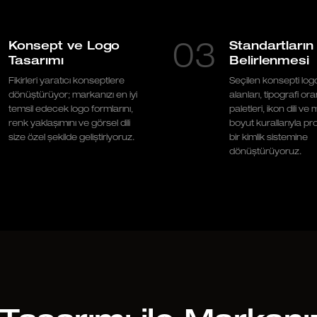
Konsept ve Logo
Standartların
03
Tasarımı
Belirlenmesi
Fikirleri yaratıcı konseptlere
Seçilen konsepti log
dönüştürüyor; markanızı en iyi
alanları, tipografi ora
temsil edecek logo formlarını,
paletleri, ikon dili v
renk yaklaşımını ve görsel dili
boyut kurallarıyla p
size özel şekilde geliştiriyoruz.
bir kimlik sistemine
dönüştürüyoruz.