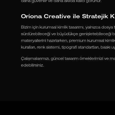
daha güvenilir ve daha akılda kalıcı görünür.
Oriona Creative ile Stratejik K
Bizim için kurumsal kimlik tasarımı, yalnızca dosya t
sürdürebileceği ve büyüdükçe genişletebileceği bi
materyallerini hazırlarken, premium kurumsal kimli
kuralları, renk sistemi, tipografi standartları, baskı u
Çalışmalarımızı, güncel tasarım örneklerimizi ve m
edebilirsiniz.