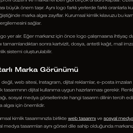
profil düzeni ve marka rehberi gibi birçok unsuru kapsar. Özell
ı büyük önem taşır. Aynı logo farklı yerlerde farklı oranlarla kul
ğiştiğinde marka algısı zayıflar. Kurumsal kimlik kılavuzu bu kar
ergilemesini sağlar.
ogo yer alır. Eğer markanız için önce logo çalışmasına ihtiyaç 
mı tamamlandıktan sonra kartvizit, dosya, antetli kağıt, mail i
ik sistemi oluşturulabilir.
Tutarlı Marka Görünümü
eğil, web sitesi, Instagram, dijital reklamlar, e-posta imzalar
tasarımının dijital kullanıma uygun hazırlanması gerekir. Renk
ılacağı, sosyal medya görsellerinde hangi tasarım dilinin tercih 
algısı için önemlidir.
sal kimlik tasarımınızla birlikte
web tasarımı
ve
sosyal medya
yal medya tasarımları aynı görsel dile sahip olduğunda markan