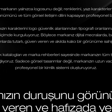
arkanın yalnızca logosunu değil; renklerini, yazı karakterlerini,
ümünü ve tüm görsel iletişim dilini kapsayan profesyonel bi
zın karakterini logo güvenlik alanlarından tipografi oranlar
 biçimde kurguluyoruz. Böylece markanız dijital mecralarda, b
larda tutarlı, güven veren ve akılda kalıcı bir görünüme sahip
ik katalogları ve marka rehberleri sayesinde markanızın tüm t
lıyoruz. Sadece görsel tasarımlar değil, markanızın uzun vadel
profesyonel bir kimlik sistemi oluşturuyoruz.
ızın duruşunu görünür
veren ve hafızada y