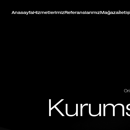
Anasayfa
Hizmetlerimiz
Referanslarımız
Mağaza
İleti
Or
Kurums