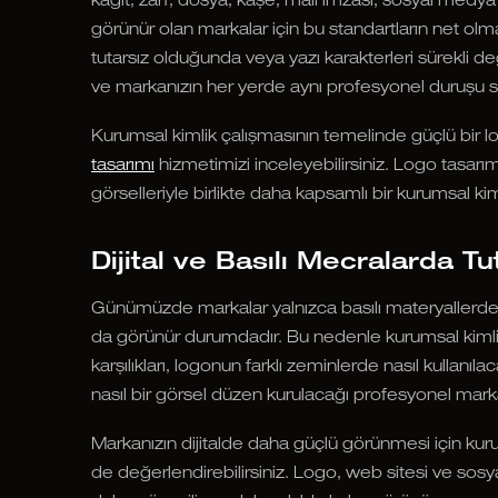
kağıt, zarf, dosya, kaşe, mail imzası, sosyal medya 
görünür olan markalar için bu standartların net olmas
tutarsız olduğunda veya yazı karakterleri sürekli de
ve markanızın her yerde aynı profesyonel duruşu s
Kurumsal kimlik çalışmasının temelinde güçlü bir l
tasarımı
hizmetimizi inceleyebilirsiniz. Logo tasarı
görselleriyle birlikte daha kapsamlı bir kurumsal kiml
Dijital ve Basılı Mecralarda 
Günümüzde markalar yalnızca basılı materyallerde d
da görünür durumdadır. Bu nedenle kurumsal kimlik 
karşılıkları, logonun farklı zeminlerde nasıl kullan
nasıl bir görsel düzen kurulacağı profesyonel marka 
Markanızın dijitalde daha güçlü görünmesi için kurum
de değerlendirebilirsiniz. Logo, web sitesi ve sos