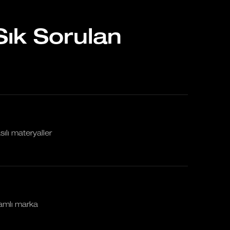
Sık Sorulan
ılı materyaller
psamlı marka