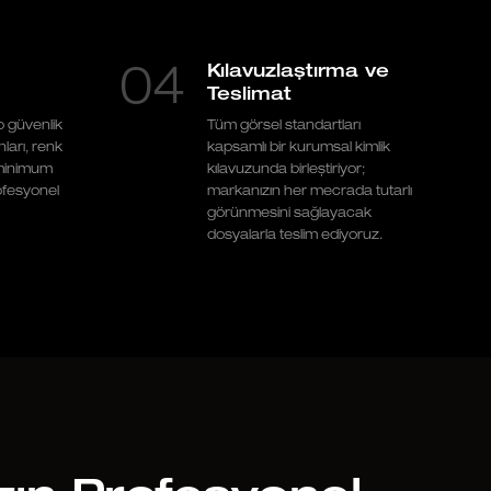
Kılavuzlaştırma ve
04
Teslimat
o güvenlik
Tüm görsel standartları
nları, renk
kapsamlı bir kurumsal kimlik
e minimum
kılavuzunda birleştiriyor;
rofesyonel
markanızın her mecrada tutarlı
görünmesini sağlayacak
dosyalarla teslim ediyoruz.