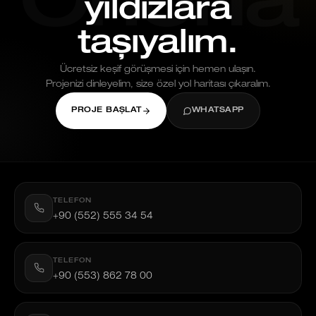
Oriona
yıldızlara
taşıyalım.
Ücretsiz keşif görüşmesi için hemen ulaşın.
Projenizi dinleyelim, size özel yol haritası çıkaralım.
PROJE BAŞLAT
WHATSAPP
TELEFON
+90 (552) 555 34 54
TELEFON
+90 (553) 862 78 00