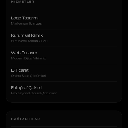
HIZMETLER
Logo Tasarımı
Markanızın İlk İmzası
Kurumsal Kimlik
Bütünleşik Marka Gücü
Web Tasarım
Modern Dijital Vitrininiz
E-Ticaret
Online Satış Çözümleri
Fotoğraf Çekimi
Profesyonel Görsel Çözümler
BAĞLANTILAR