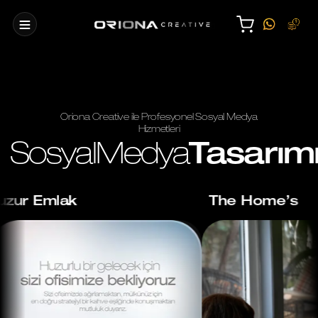
Oriona Creative ile Profesyonel Sosyal Medya
Hizmetleri
SosyalMedya
Tasarım
Huzur Emlak
The Home’s