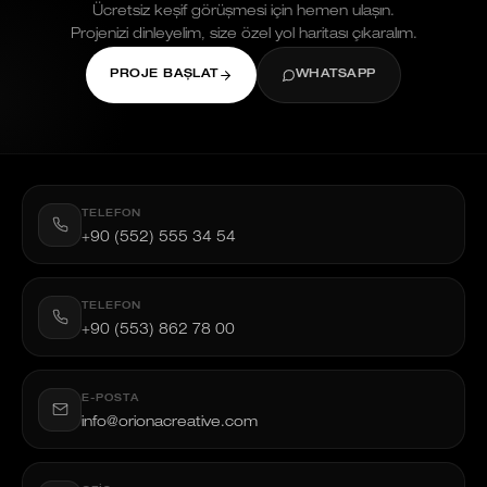
Ücretsiz keşif görüşmesi için hemen ulaşın.
Projenizi dinleyelim, size özel yol haritası çıkaralım.
PROJE BAŞLAT
WHATSAPP
TELEFON
+90 (552) 555 34 54
TELEFON
+90 (553) 862 78 00
E-POSTA
info@orionacreative.com