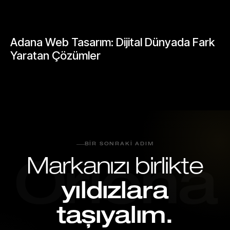
Mayıs 25, 2026
BLOGLAR
Adana Web Tasarım: Dijital Dünyada Fark
Yaratan Çözümler
Mayıs 23, 2026
BIR SONRAKI ADIM
Markanızı birlikte
Oriona
yıldızlara
taşıyalım.