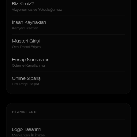
Biz Kimiz?
Vizyonumuz ve Yolculuğumuz
İnsan Kaynakları
Kariyer Fırsatları
Müşteri Girişi
Özel Panel Erişimi
Hesap Numaraları
Ödeme Kanallarımız
Online Sipariş
Hızlı Proje Başlat
HIZMETLER
Logo Tasarımı
Markanızın İlk İmzası