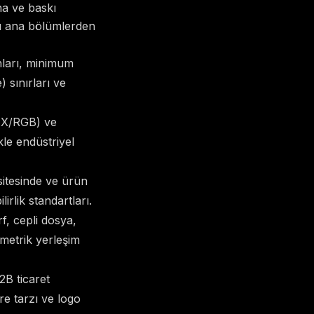
na ve baskı
şu ana bölümlerden
ları, minimum
 sınırları ve
HEX/RGB) ve
le endüstriyel
itesinde ve ürün
irlik standartları.
rf, cepli dosya,
imetrik yerleşim
2B ticaret
re tarzı ve logo