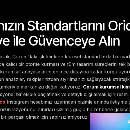
ızın Standartlarını Ori
ve ile Güvenceye Alın
arak, Çorum’daki işletmelerin küresel standartlarda bir mar
 kalıcı bir otorite kurması ve tüm tasarım süreçlerini tek
n kurumsal anayasalarını en ince detayına kadar kurguluyo
n analizler, rakiplerinizden sıyrılmanızı sağlayacak strateji
zümleriyle markanıza değer katıyoruz.
Çorum kurumsal kiml
syonel bir ekiple başlatmak ve detaylı bilgi almak için resmi
co
Instagram hesabımız üzerinden bizimle anında iletişime ge
zın vizyonunu, sınırları çizilmiş güçlü bir rehberle gelec
 bir parçası olmak için sabırsızlanıyoruz!