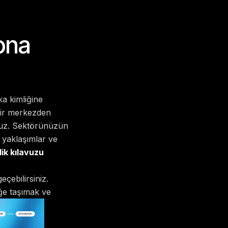
ona
ka kimliğine
 bir merkezden
ruz. Sektörünüzün
k yaklaşımlar ve
ik kılavuzu
çebilirsiniz.
eğe taşımak ve