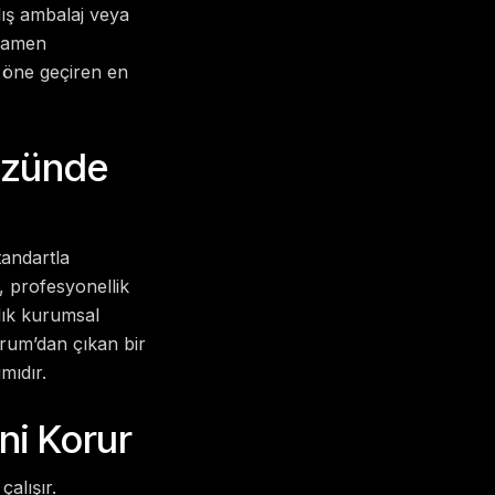
lış ambalaj veya
amamen
 öne geçiren en
Gözünde
tandartla
, profesyonellik
ılık kurumsal
rum’dan çıkan bir
mıdır.
ini Korur
alışır.