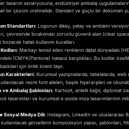
 her tasarım senaryosuna, endüstriyel ambalaj uygulamaları
et bir çözüm üretmelidir. Standart ve güçlü bir döküman 
ım Standartları:
Logonun dikey, yatay ve amblem versiyon
i, çevresinde bırakılması zorunlu güvenli alan (clear space)
 bozacak hatalı kullanım kuralları.
Kodları:
Markayı temsil eden renklerin dijital dünyadaki (
deki (CMYK/Pantone) hatasız karşılıkları. Bu kodlar özellik
askıları için kritik önem taşır.
zı Karakterleri:
Kurumsal yazışmalarda, tabelalarda, web s
llanılacak resmi font aileleri, başlık hiyerarşileri ve okunabil
 ve Ambalaj Şablonları:
Kartvizit, antetli kağıt, diplomat za
 koli tasarımları ve kurumsal e-posta imza tasarımlarının mil
e Sosyal Medya Dili:
Instagram, LinkedIn ve uluslararası B
kullanılacak görsellerin kompozisyon yapısı, şablonları, filt