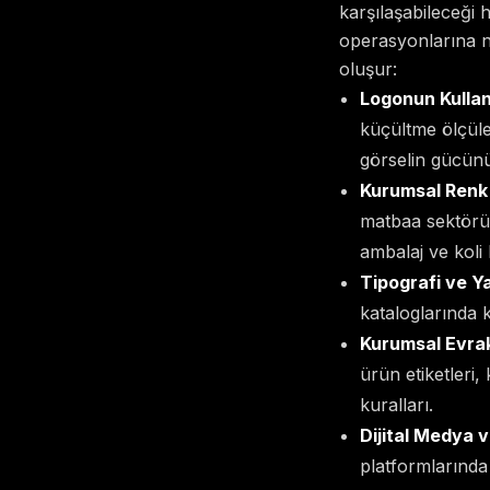
karşılaşabileceği
operasyonlarına n
oluşur:
Logonun Kullan
küçültme ölçüler
görselin gücünü
Kurumsal Renk 
matbaa sektörün
ambalaj ve koli b
Tipografi ve Ya
kataloglarında ku
Kurumsal Evrak
ürün etiketleri,
kuralları.
Dijital Medya v
platformlarında 