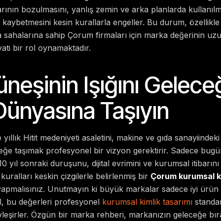
nın bozulmasını, yanlış zemin ve arka planlarda kullanılmas
 kaybetmesini kesin kurallarla engeller. Bu durum, özellikle 
a sahalarına sahip Çorum firmaları için marka değerinin uz
ti bir rol oynamaktadır.
üneşinin Işığını Gelece
 Dünyasına Taşıyın
yıllık Hitit medeniyeti asaletini, makine ve gıda sanayiindeki
ceğe taşımak profesyonel bir vizyon gerektirir. Sadece bugü
0 yıl sonraki duruşunu, dijital evrimini ve kurumsal itibarını
kuralları keskin çizgilerle belirlenmiş bir
Çorum kurumsal ki
 yapmalısınız. Unutmayın ki büyük markalar sadece iyi ürün
ğil, bu değerleri profesyonel
kurumsal kimlik tasarımı
standar
vleşirler. Özgün bir marka rehberi, markanızın geleceğe bır