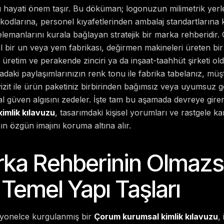
 hayati önem taşır. Bu döküman; logonuzun milimetrik yerl
 kodlarına, personel kıyafetlerinden ambalaj standartlarına
elemanlarını kurala bağlayan stratejik bir marka rehberidir.
bir un veya yem fabrikası, değirmen makineleri üreten bir a
 üretim ve perakende zinciri ya da inşaat-taahhüt şirketi 
daki paylaşımlarınızın renk tonu ile fabrika tabelanız, müş
zit ile ürün paketiniz birbirinden bağımsız veya uyumsuz
 güven algısını zedeler. İşte tam bu aşamada devreye giren
imlik kılavuzu
, tasarımdaki kişisel yorumları ve rastgele ka
n özgün imajını koruma altına alır.
rka Rehberinin Olmaz
Temel Yapı Taşları
syonelce kurgulanmış bir
Çorum kurumsal kimlik kılavuzu
,