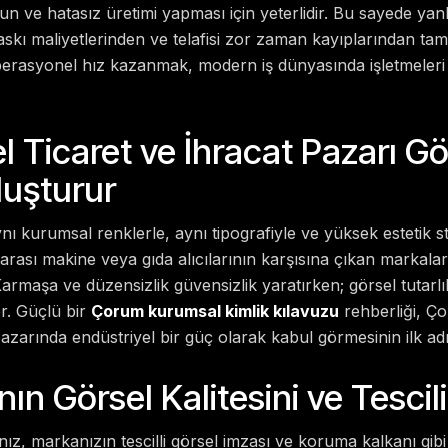
 ve hatasız üretimi yapması için yeterlidir. Bu sayede yan
skı maliyetlerinden ve telafisi zor zaman kayıplarından t
erasyonel hız kazanmak, modern iş dünyasında işletmeleri
el Ticaret ve İhracat Pazarı 
uşturur
ı kurumsal renklerle, aynı tipografiyle ve yüksek estetik s
ararası makine veya gıda alıcılarının karşısına çıkan markalar
. Karmaşa ve düzensizlik güvensizlik yaratırken; görsel tutarl
er. Güçlü bir
Çorum kurumsal kimlik kılavuzu
rehberliği, Ço
arında endüstriyel bir güç olarak kabul görmesinin ilk adı
ın Görsel Kalitesini ve Tescil
z, markanızın tescilli görsel imzası ve koruma kalkanı gibi ç