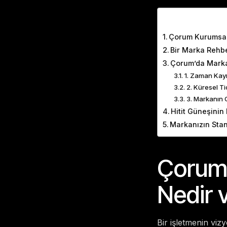
Table of Cont
Çorum Kurumsal 
Bir Marka Rehb
Çorum’da Marka
1. Zaman Kayıp
2. Küresel T
3. Markanın G
Hitit Güneşinin 
Markanızın Stan
Çorum 
Nedir 
Bir işletmenin vi