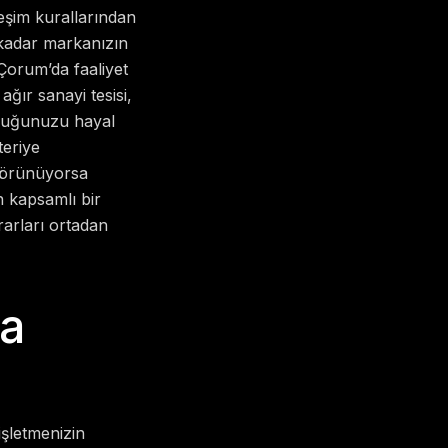
eşim kurallarından
 kadar markanızın
 Çorum’da faaliyet
ğır sanayi tesisi,
olduğunuzu hayal
teriye
 görünüyorsa
 kapsamlı bir
rarları ortadan
sa
 işletmenizin