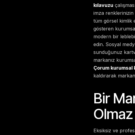
kılavuzu
çalışması
imza renklerinizin
tüm görsel kimlik 
gösteren kurumsal 
modern bir leblebi
edin. Sosyal medya
sunduğunuz kartvi
markanız kurumsal
Çorum kurumsal k
kaldırarak markanı
Bir Ma
Olmaz 
Eksiksiz ve profe