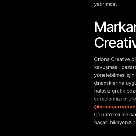
yatırımdır.
Markan
Creati
Oriona Creative ol
kavuşması, pazarda
yönetebilmesi içi
dinamiklerine uygu
hatasız grafik çö
süreçlerinizi profe
@orionacreative
Çorum’daki markanı
başarı hikayenizin