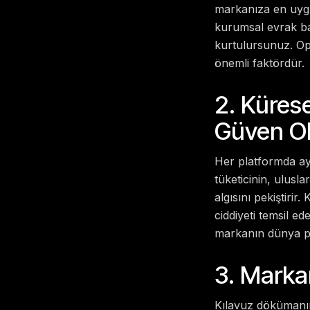
markanıza en uygun
kurumsal evrak ba
kurtulursunuz. Op
önemli faktördür.
2. Küres
Güven Ol
Her platformda ayn
tüketicinin, ulusl
algısını pekiştirir
ciddiyeti temsil ed
markanın dünya paz
3. Markan
Kılavuz dökümanını