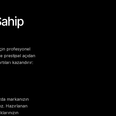
Sahip
çin profesyonel
prestijsel açıdan
tıları kazandırır:
ızda markanızın
ız. Hazırlanan
aklarınızın