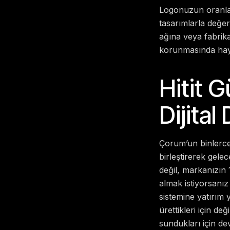
Logonuzun oranları
tasarımlarla değer
ağına veya fabrik
korunmasında haya
Hitit G
Dijital
Çorum’un binlerce 
birleştirerek gele
değil, markanızın 1
almak istiyorsanız 
sistemine yatırım
ürettikleri için de
sundukları için de