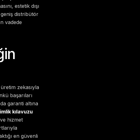
ını, estetik dışı
geniş distribütör
un vadede
ğin
 üretim zekasıyla
nkü başarıları
 da garanti altına
mlik kılavuzu
 ve hizmet
tlarıyla
aktığı en güvenli