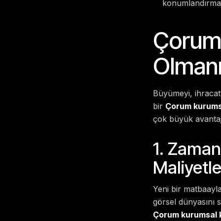
konumlandırma 
Çorum’
Olmanı
Büyümeyi, ihracat
bir
Çorum kurumsa
çok büyük avantajl
1. Zaman 
Maliyetle
Yeni bir matbaayla
görsel dünyasını 
Çorum kurumsal k