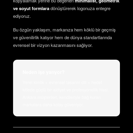
kopyalamak yerine bu değerleri
minimalist, geometrik
ve soyut formlara
dönüştürerek logonuza entegre
ediyoruz.
Bu özgün yaklaşım, markanıza hem köklü bir geçmiş
ve güvenilirlik katıyor hem de dünya standartlarında
evrensel bir vizyon kazanmasını sağlıyor.
Neden işe yarıyor?
Yerel kimlik + evrensel tasarım dili = hedef
kitlede güçlü bir aidiyet ve profesyonellik hissi.
Ankara müşterileri, kendileriyle bağ kuran
markalara daha kolay güveniyor.