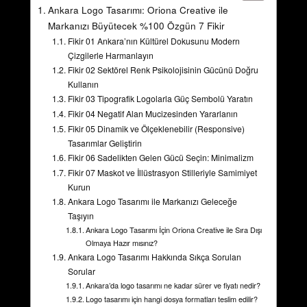
Ankara Logo Tasarımı: Oriona Creative ile
Markanızı Büyütecek %100 Özgün 7 Fikir
Fikir 01 Ankara’nın Kültürel Dokusunu Modern
Çizgilerle Harmanlayın
Fikir 02 Sektörel Renk Psikolojisinin Gücünü Doğru
Kullanın
Fikir 03 Tipografik Logolarla Güç Sembolü Yaratın
Fikir 04 Negatif Alan Mucizesinden Yararlanın
Fikir 05 Dinamik ve Ölçeklenebilir (Responsive)
Tasarımlar Geliştirin
Fikir 06 Sadelikten Gelen Gücü Seçin: Minimalizm
Fikir 07 Maskot ve İllüstrasyon Stilleriyle Samimiyet
Kurun
Ankara Logo Tasarımı ile Markanızı Geleceğe
Taşıyın
Ankara Logo Tasarımı İçin Oriona Creative ile Sıra Dışı
Olmaya Hazır mısınız?
Ankara Logo Tasarımı Hakkında Sıkça Sorulan
Sorular
Ankara’da logo tasarımı ne kadar sürer ve fiyatı nedir?
Logo tasarımı için hangi dosya formatları teslim edilir?