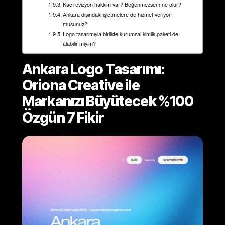
Kaç revizyon hakkım var? Beğenmezsem ne olur?
Ankara dışındaki işletmelere de hizmet veriyor
musunuz?
Logo tasarımıyla birlikte kurumsal kimlik paketi de
alabilir miyim?
Ankara Logo Tasarımı:
Oriona Creative ile
Markanızı Büyütecek %100
Özgün 7 Fikir