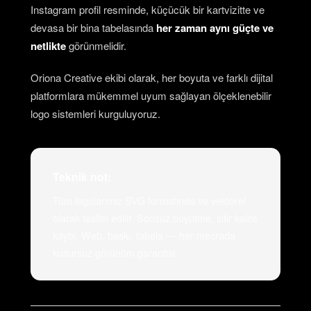
Instagram profil resminde, küçücük bir kartvizitte ve
devasa bir bina tabelasında
her zaman aynı güçte ve
netlikte
görünmelidir.
Oriona Creative ekibi olarak, her boyuta ve farklı dijital
platformlara mükemmel uyum sağlayan ölçeklenebilir
logo sistemleri kurguluyoruz.
Teknik not:
Tüm logolarımız SVG formatında ve vektörel
olarak teslim edilir. Sonsuz büyütme, sıfır kalite
kaybı. Web, baskı, tabela — her mecrada
kusursuz görünüm garantisi.