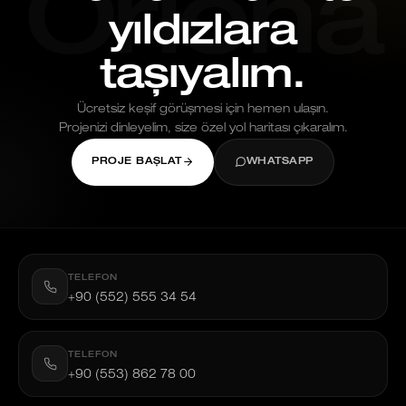
Oriona
yıldızlara
taşıyalım.
Ücretsiz keşif görüşmesi için hemen ulaşın.
Projenizi dinleyelim, size özel yol haritası çıkaralım.
PROJE BAŞLAT
WHATSAPP
TELEFON
+90 (552) 555 34 54
TELEFON
+90 (553) 862 78 00