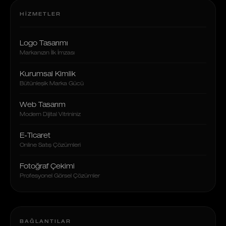
HIZMETLER
Logo Tasarımı
Markanızın İlk İmzası
Kurumsal Kimlik
Bütünleşik Marka Gücü
Web Tasarım
Modern Dijital Vitrininiz
E-Ticaret
Online Satış Çözümleri
Fotoğraf Çekimi
Profesyonel Görsel Çözümler
BAĞLANTILAR