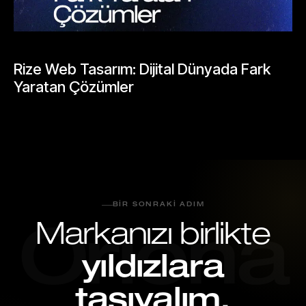
BLOGLAR
Rize Web Tasarım: Dijital Dünyada Fark
Yaratan Çözümler
Mayıs 25, 2026
BIR SONRAKI ADIM
Markanızı birlikte
Oriona
yıldızlara
taşıyalım.