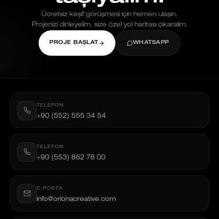
Ücretsiz keşif görüşmesi için hemen ulaşın.
Projenizi dinleyelim, size özel yol haritası çıkaralım.
PROJE BAŞLAT
WHATSAPP
TELEFON
+90 (552) 555 34 54
TELEFON
+90 (553) 862 78 00
E-POSTA
info@orionacreative.com