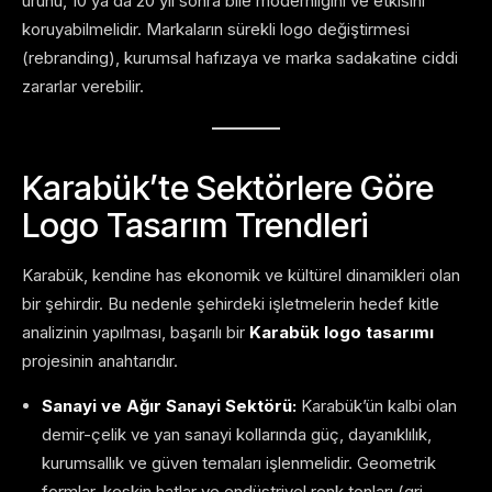
ürünü, 10 ya da 20 yıl sonra bile modernliğini ve etkisini
koruyabilmelidir. Markaların sürekli logo değiştirmesi
(rebranding), kurumsal hafızaya ve marka sadakatine ciddi
zararlar verebilir.
Karabük’te Sektörlere Göre
Logo Tasarım Trendleri
Karabük, kendine has ekonomik ve kültürel dinamikleri olan
bir şehirdir. Bu nedenle şehirdeki işletmelerin hedef kitle
analizinin yapılması, başarılı bir
Karabük logo tasarımı
projesinin anahtarıdır.
Sanayi ve Ağır Sanayi Sektörü:
Karabük’ün kalbi olan
demir-çelik ve yan sanayi kollarında güç, dayanıklılık,
kurumsallık ve güven temaları işlenmelidir. Geometrik
formlar, keskin hatlar ve endüstriyel renk tonları (gri,