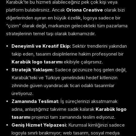
Karabük’te bu hizmeti alabileceğiniz pek çok kişi veya
platform bulabilirsiniz. Ancak
Oriona Creative
olarak bizi
diğerlerinden ayıran en büyük özellik, logoya sadece bir
“çizim” olarak değil, markanızın gelecekteki tüm pazarlama
stratejilerinin temel taşı olarak bakmamızdır.
Deneyimli ve Kreatif Ekip:
Sektör trendlerini yakından
takip eden, tasarım disiplinlerine hakim profesyonel bir
Karabük logo tasarımı
ekibiyle çalışırsınız.
Stratejik Yaklaşım:
Sadece gözünüze hoş gelen değil,
Karabük’teki ve Türkiye genelindeki hedef kitlenizin
zihninde güven uyandıracak ticari odaklı tasarımlar
üretiyoruz.
Zamanında Teslimat:
İş süreçlerinizi aksatmamak
adına, anlaştığımız takvime sadık kalarak
Karabük logo
tasarımı
projenizi tam zamanında teslim ediyoruz.
Geniş Hizmet Yelpazesi:
Kurumsal kimliğinizi sadece
logoyla sınırlı bırakmıyor; web tasarım, sosyal medya