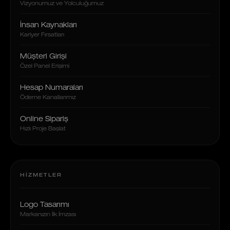
Vizyonumuz ve Yolculuğumuz
İnsan Kaynakları
Kariyer Fırsatları
Müşteri Girişi
Özel Panel Erişimi
Hesap Numaraları
Ödeme Kanallarımız
Online Sipariş
Hızlı Proje Başlat
HIZMETLER
Logo Tasarımı
Markanızın İlk İmzası