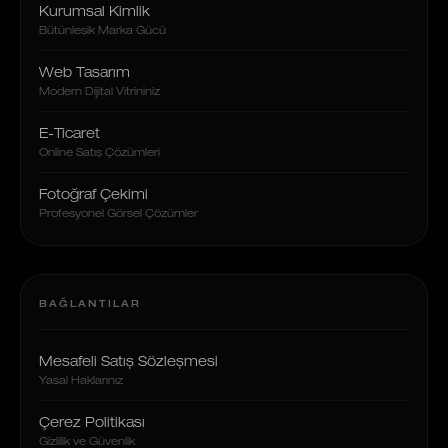
Kurumsal Kimlik
Bütünleşik Marka Gücü
Web Tasarım
Modern Dijital Vitrininiz
E-Ticaret
Online Satış Çözümleri
Fotoğraf Çekimi
Profesyonel Görsel Çözümler
BAĞLANTILAR
Mesafeli Satış Sözleşmesi
Yasal Haklarınız
Çerez Politikası
Gizlilik ve Güvenlik