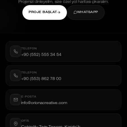
Projenizi dinleyelim, size özel yol haritası çıkaralım.
PROJE BAŞLAT
WHATSAPP
TELEFON
+90 (552) 555 34 54
TELEFON
+90 (553) 862 78 00
E-POSTA
info@orionacreative.com
OFIS