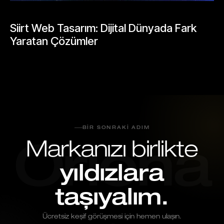
BLOGLAR
Siirt Web Tasarım: Dijital Dünyada Fark
Yaratan Çözümler
Mayıs 25, 2026
BIR SONRAKI ADIM
Markanızı birlikte
Oriona
yıldızlara
taşıyalım.
Ücretsiz keşif görüşmesi için hemen ulaşın.