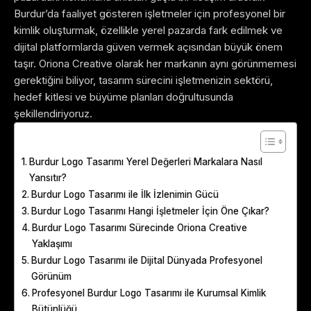
Burdur’da faaliyet gösteren işletmeler için profesyonel bir
kimlik oluşturmak, özellikle yerel pazarda fark edilmek ve
dijital platformlarda güven vermek açısından büyük önem
taşır. Oriona Creative olarak her markanın aynı görünmemesi
gerektiğini biliyor, tasarım sürecini işletmenizin sektörü,
hedef kitlesi ve büyüme planları doğrultusunda
şekillendiriyoruz.
Table of Contents
Burdur Logo Tasarımı Yerel Değerleri Markalara Nasıl
Yansıtır?
Burdur Logo Tasarımı ile İlk İzlenimin Gücü
Burdur Logo Tasarımı Hangi İşletmeler İçin Öne Çıkar?
Burdur Logo Tasarımı Sürecinde Oriona Creative
Yaklaşımı
Burdur Logo Tasarımı ile Dijital Dünyada Profesyonel
Görünüm
Profesyonel Burdur Logo Tasarımı ile Kurumsal Kimlik
Bütünlüğü