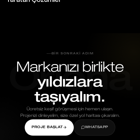
Mayıs 25, 2026
BIR SONRAKI ADIM
Markanızı birlikte
Oriona
yıldızlara
taşıyalım.
Ücretsiz keşif görüşmesi için hemen ulaşın.
Projenizi dinleyelim, size özel yol haritası çıkaralım.
PROJE BAŞLAT
WHATSAPP