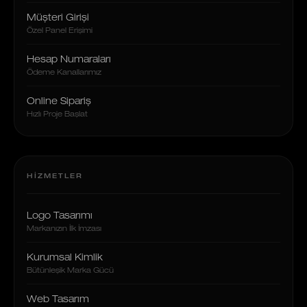
Müşteri Girişi
Özel Panel Erişimi
Hesap Numaraları
Ödeme Kanallarımız
Online Sipariş
Hızlı Proje Başlat
HIZMETLER
Logo Tasarımı
Markanızın İlk İmzası
Kurumsal Kimlik
Bütünleşik Marka Gücü
Web Tasarım