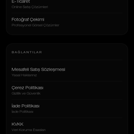
E-Ticaret
Online Satış Çözümleri
Fotoğraf Çekimi
Profesyonel Görsel Çözümler
BAĞLANTILAR
Mesafeli Satış Sözleşmesi
Yasal Haklarınız
Çerez Politikası
Gizlilik ve Güvenlik
İade Politikası
İade Politikası
KVKK
Veri Koruma Esasları