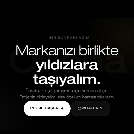
BIR SONRAKI ADIM
Markanızı birlikte
Oriona
yıldızlara
taşıyalım.
Ücretsiz keşif görüşmesi için hemen ulaşın.
Projenizi dinleyelim, size özel yol haritası çıkaralım.
PROJE BAŞLAT
WHATSAPP