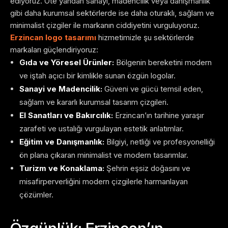
ediyoruz. Öte yandan sanayi, madencilik veya danışmanlık
gibi daha kurumsal sektörlerde ise daha oturaklı, sağlam ve
minimalist çizgiler ile markanın ciddiyetini vurguluyoruz.
Erzincan logo tasarımı
hizmetimizle şu sektörlerde
markaları güçlendiriyoruz:
Gıda ve Yöresel Ürünler:
Bölgenin bereketini modern
ve iştah açıcı bir kimlikle sunan özgün logolar.
Sanayi ve Madencilik:
Güveni ve gücü temsil eden,
sağlam ve kararlı kurumsal tasarım çizgileri.
El Sanatları ve Bakırcılık:
Erzincan’ın tarihine yaraşır
zarafeti ve ustalığı vurgulayan estetik anlatımlar.
Eğitim ve Danışmanlık:
Bilgiyi, netliği ve profesyonelliği
ön plana çıkaran minimalist ve modern tasarımlar.
Turizm ve Konaklama:
Şehrin eşsiz doğasını ve
misafirperverliğini modern çizgilerle harmanlayan
çözümler.