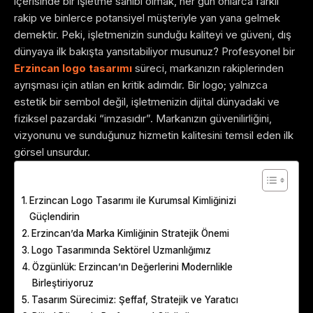
içerisinde bir işletme sahibi olmak, her gün onlarca farklı
rakip ve binlerce potansiyel müşteriyle yan yana gelmek
demektir. Peki, işletmenizin sunduğu kaliteyi ve güveni, dış
dünyaya ilk bakışta yansıtabiliyor musunuz? Profesyonel bir
Erzincan logo tasarımı
süreci, markanızın rakiplerinden
ayrışması için atılan en kritik adımdır. Bir logo; yalnızca
estetik bir sembol değil, işletmenizin dijital dünyadaki ve
fiziksel pazardaki “imzasıdır”. Markanızın güvenilirliğini,
vizyonunu ve sunduğunuz hizmetin kalitesini temsil eden ilk
görsel unsurdur.
Table of Contents
Erzincan Logo Tasarımı ile Kurumsal Kimliğinizi
Güçlendirin
Erzincan’da Marka Kimliğinin Stratejik Önemi
Logo Tasarımında Sektörel Uzmanlığımız
Özgünlük: Erzincan’ın Değerlerini Modernlikle
Birleştiriyoruz
Tasarım Sürecimiz: Şeffaf, Stratejik ve Yaratıcı