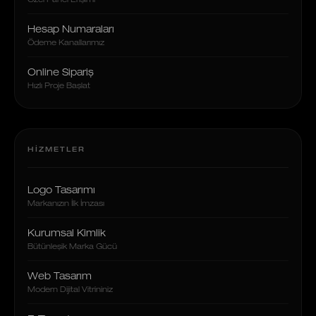
Özel Panel Erişimi
Hesap Numaraları
Ödeme Kanallarımız
Online Sipariş
Hızlı Proje Başlat
HIZMETLER
Logo Tasarımı
Markanızın İlk İmzası
Kurumsal Kimlik
Bütünleşik Marka Gücü
Web Tasarım
Modern Dijital Vitrininiz