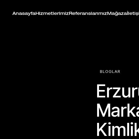
Anasayfa
Hizmetlerimiz
Referanslarımız
Mağaza
İleti
BLOGLAR
Erzur
Marka
Kimli