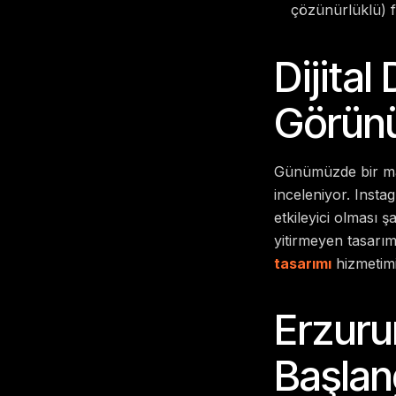
çözünürlüklü) 
Dijita
Görün
Günümüzde bir mark
inceleniyor. Insta
etkileyici olması 
yitirmeyen tasarım
tasarımı
hizmetimi
Erzuru
Başlan