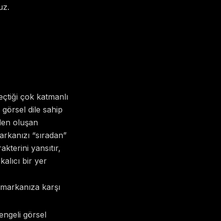
uz.
geçtiği çok katmanlı
 görsel dile sahip
rden oluşan
arkanızı “sıradan”
akterini yansıtır,
alıcı bir yer
 markanıza karşı
engeli görsel