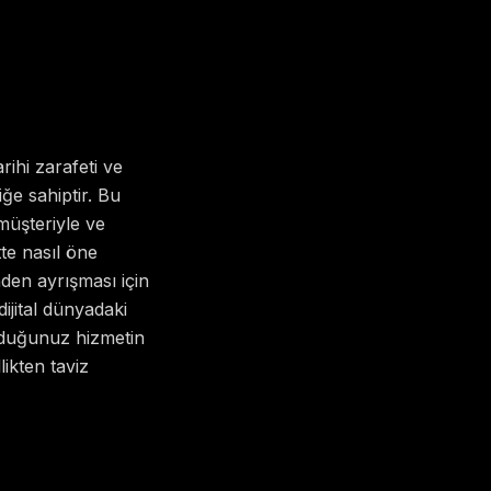
ihi zarafeti ve
ğe sahiptir. Bu
müşteriyle ve
te nasıl öne
nden ayrışması için
dijital dünyadaki
unduğunuz hizmetin
ikten taviz