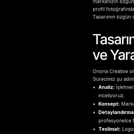
markanızın özgün hi
profil fotoğrafınd
Tasarımın özgün o
Tasarım
ve Yara
Oriona Creative ol
Sürecimiz şu adım
Analiz:
İşletmen
inceliyoruz.
Konsept:
Markan
Detaylandırma
profesyonelce f
Teslimat:
Logon