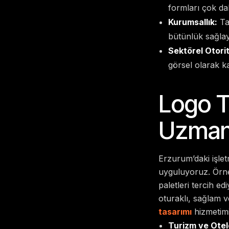
formları çok daha
Kurumsallık:
Tab
bütünlük sağlaya
Sektörel Otorit
görsel olarak k
Logo T
Uzmanl
Erzurum’daki işlet
uyguluyoruz. Örneğ
paletleri tercih ed
oturaklı, sağlam v
tasarımı
hizmetimi
Turizm ve Otelc