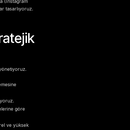
mda (Instagram
ar tasarlıyoruz.
ratejik
 yönetiyoruz.
lemesine
iyoruz.
elerine göre
rel ve yüksek