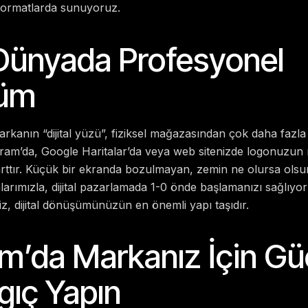
formatlarda sunuyoruz.
l Dünyada Profesyonel
üm
anın “dijital yüzü”, fiziksel mağazasından çok daha fazla 
gram’da, Google Haritalar’da veya web sitenizde logonuzun 
şarttır. Küçük bir ekranda bozulmayan, zemin ne olursa olsun
larımızla, dijital pazarlamada 1-0 önde başlamanızı sağlıyo
z, dijital dönüşümünüzün en önemli yapı taşıdır.
m’da Markanız İçin Güç
gıç Yapın