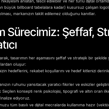
kayesini anlatan, tescil edilebilir ve her türlü dijital orta
an büyük billboard tabelalara kadar) kusursuz çalışan logol
lması, markanızın taklit edilemez olduğunu kanıtlar.
 Sürecimiz: Şeffaf, St
tıcı
arak, tasarımın her aşamasını şeffaf ve stratejik bir şekilde
lardan oluşur:
izin hedeflerini, rekabet koşullarını ve hedef kitlenizi derin
ızın ruhunu yansıtacak yaratıcı fikirler ve eskizler geliştir
:
Seçilen konsepti renk psikolojisi, tipografi ve altın oran ilk
inalize ediyoruz.
uzu tüm basılı ve dijital mecralarda kullanıma hazır (vektö