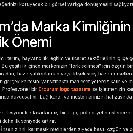
erinizi koruyacak bir görsel varlığa dönüşmesini sağlıyor
m’da Marka Kimliğinin
jik Önemi
i, tarım, hayvancılık, eğitim ve ticaret sektörlerinin iç içe 
. Bu çeşitlilik içinde markanızın “fark edilmesi” için özgün bir
ıradan, hazır şablonlardan veya klişeleşmiş hazır görselle
n gerçek kalitesini yansıtmakta maalesef yetersiz kalır ve m
. Profesyonel bir
Erzurum logo tasarımı
ise işletmenizin kar
nında duygusal bir bağ kurar ve müşterilerinizin hafızasında k
rofesyonelce tasarlanmış bir logo, potansiyel müşterinizin
daha ilk saniyede artırır.
İnsan zihni, karmaşık metinlerden ziyade basit, özgün ve d