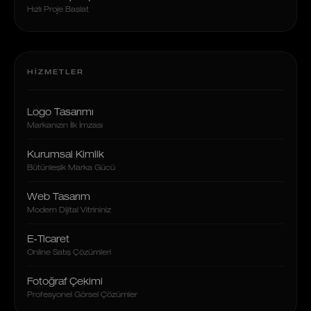
Hızlı Proje Başlat
HIZMETLER
Logo Tasarımı
Markanızın İlk İmzası
Kurumsal Kimlik
Bütünleşik Marka Gücü
Web Tasarım
Modern Dijital Vitrininiz
E-Ticaret
Online Satış Çözümleri
Fotoğraf Çekimi
Profesyonel Görsel Çözümler