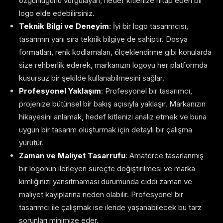
özgünlüğünü vurgulayan, hedef kitlenize hitap eden bir
logo elde edebilirsiniz.
Teknik Bilgi ve Deneyim
: İyi bir logo tasarımcısı,
tasarımın yanı sıra teknik bilgiye de sahiptir. Dosya
formatları, renk kodlamaları, ölçeklendirme gibi konularda
size rehberlik ederek, markanızın logoyu her platformda
kusursuz bir şekilde kullanabilmesini sağlar.
Profesyonel Yaklaşım
: Profesyonel bir tasarımcı,
projenize bütünsel bir bakış açısıyla yaklaşır. Markanızın
hikayesini anlamak, hedef kitlenizi analiz etmek ve buna
uygun bir tasarım oluşturmak için detaylı bir çalışma
yürütür.
Zaman ve Maliyet Tasarrufu
: Amatörce tasarlanmış
bir logonun ilerleyen süreçte değiştirilmesi ve marka
kimliğinizi yansıtmaması durumunda ciddi zaman ve
maliyet kayıplarına neden olabilir. Profesyonel bir
tasarımcı ile çalışmak ise ileride yaşanabilecek bu tarz
sorunları minimize eder.