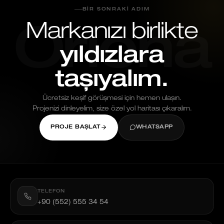
BIR SONRAKI ADIM
Markanızı birlikte
Oriona
yıldızlara
taşıyalım.
Ücretsiz keşif görüşmesi için hemen ulaşın.
Projenizi dinleyelim, size özel yol haritası çıkaralım.
PROJE BAŞLAT
WHATSAPP
TELEFON
+90 (552) 555 34 54