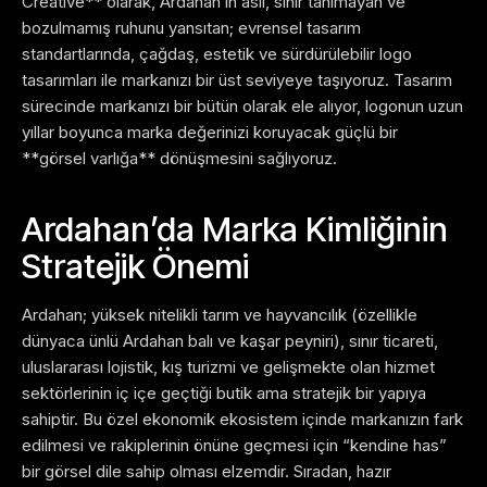
Creative** olarak, Ardahan’ın asil, sınır tanımayan ve
bozulmamış ruhunu yansıtan; evrensel tasarım
standartlarında, çağdaş, estetik ve sürdürülebilir logo
tasarımları ile markanızı bir üst seviyeye taşıyoruz. Tasarım
sürecinde markanızı bir bütün olarak ele alıyor, logonun uzun
yıllar boyunca marka değerinizi koruyacak güçlü bir
**görsel varlığa** dönüşmesini sağlıyoruz.
Ardahan’da Marka Kimliğinin
Stratejik Önemi
Ardahan; yüksek nitelikli tarım ve hayvancılık (özellikle
dünyaca ünlü Ardahan balı ve kaşar peyniri), sınır ticareti,
uluslararası lojistik, kış turizmi ve gelişmekte olan hizmet
sektörlerinin iç içe geçtiği butik ama stratejik bir yapıya
sahiptir. Bu özel ekonomik ekosistem içinde markanızın fark
edilmesi ve rakiplerinin önüne geçmesi için “kendine has”
bir görsel dile sahip olması elzemdir. Sıradan, hazır