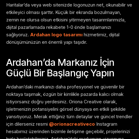
Haritalar’da veya web sitenizde logonuzun net, okunabilir ve
etkileyici olması şarttır. Küçük bir ekranda bozulmayan,
zemin ne olursa olsun etkisini yitirmeyen tasarımlarımızla,
dijital pazarlamada rekabete 1-0 önde başlamanızı
sağlıyoruz.
Ardahan logo tasarımı
hizmetimiz, dijital
dönüşümünüzün en önemli yapı taşıdır.
Ardahan’da Markanız İçin
Güçlü Bir Başlangıç Yapın
Ardahan’daki markanızı daha profesyonel ve güvenilir bir
noktaya taşımak, özgün bir kimlikle pazarda kalıcı olmak
istiyorsanız doğru yerdesiniz. Oriona Creative olarak,
işletmenizin potansiyelini görsel dünyaya en etkili şekilde
yansıtıyoruz. Merak ettiğiniz tüm detaylar ve güncel trendler
için dilerseniz resmi
@orionacreativeco
Instagram
hesabımız üzerinden bizimle iletişime geçebilir, projelerinizi
hızla başlatabilirsiniz. Ardahan’daki markanızın vizyonuna