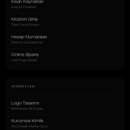
İnsan Kaynakları
Kariyer Fırsatları
Müşteri Girişi
Özel Panel Erişimi
Hesap Numaraları
Ödeme Kanallarımız
Online Sipariş
Hızlı Proje Başlat
HIZMETLER
Logo Tasarımı
Markanızın İlk İmzası
Kurumsal Kimlik
Bütünleşik Marka Gücü