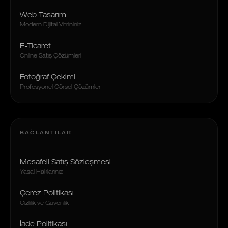
Web Tasarım
Modern Dijital Vitrininiz
E-Ticaret
Online Satış Çözümleri
Fotoğraf Çekimi
Profesyonel Görsel Çözümler
BAĞLANTILAR
Mesafeli Satış Sözleşmesi
Yasal Haklarınız
Çerez Politikası
Gizlilik ve Güvenlik
İade Politikası