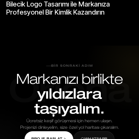
Bilecik Logo Tasarımı ile Markanıza
Profesyonel Bir Kimlik Kazandırın
Mayıs 24, 2026
BIR SONRAKI ADIM
Markanızı birlikte
Oriona
yıldızlara
taşıyalım.
Ücretsiz keşif görüşmesi için hemen ulaşın.
Projenizi dinleyelim, size özel yol haritası çıkaralım.