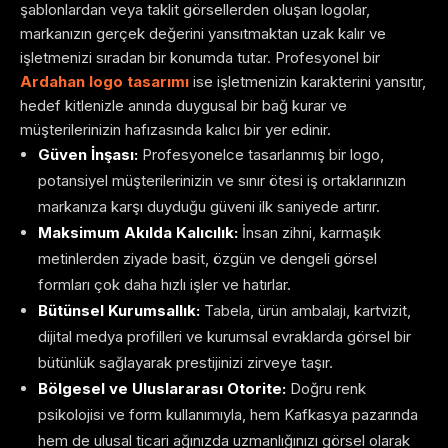
şablonlardan veya taklit görsellerden oluşan logolar,
markanızın gerçek değerini yansıtmaktan uzak kalır ve
işletmenizi sıradan bir konumda tutar. Profesyonel bir
Ardahan logo tasarımı
ise işletmenizin karakterini yansıtır,
hedef kitlenizle anında duygusal bir bağ kurar ve
müşterilerinizin hafızasında kalıcı bir yer edinir.
Güven İnşası:
Profesyonelce tasarlanmış bir logo,
potansiyel müşterilerinizin ve sınır ötesi iş ortaklarınızın
markanıza karşı duyduğu güveni ilk saniyede artırır.
Maksimum Akılda Kalıcılık:
İnsan zihni, karmaşık
metinlerden ziyade basit, özgün ve dengeli görsel
formları çok daha hızlı işler ve hatırlar.
Bütünsel Kurumsallık:
Tabela, ürün ambalajı, kartvizit,
dijital medya profilleri ve kurumsal evraklarda görsel bir
bütünlük sağlayarak prestijinizi zirveye taşır.
Bölgesel ve Uluslararası Otorite:
Doğru renk
psikolojisi ve form kullanımıyla, hem Kafkasya pazarında
hem de ulusal ticari ağınızda uzmanlığınızı görsel olarak