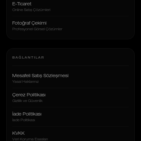
E-Ticaret
Online Satış Çözümleri
Fotoğraf Çekimi
Profesyonel Görsel Çözümler
BAĞLANTILAR
Mesafeli Satış Sözleşmesi
Yasal Haklarınız
Çerez Politikası
Gizlilik ve Güvenlik
İade Politikası
İade Politikası
KVKK
Veri Koruma Esasları