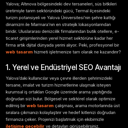
Yalova; Altınova bölgesindeki dev tersaneleri, süs bitkileri
üretimiyle tarım sektöründeki gücü, Termal ilçesindeki
turizm potansiyeli ve Yalova Üniversitesi’nin şehre kattığı
dinamizm ile Marmara’nın en stratejik lokasyonlarından
biridir. Uluslararası denizcilik firmalarından butik otellere, e-
ticaret girişimlerinden yerel hizmet sektörüne kadar her
firma artık dijital dünyada yerini alıyor. Peki, profesyonel bir
web tasarım
hizmeti işletmenize tam olarak ne kazandırır?
1. Yerel ve Endüstriyel SEO Avantajı
Yalova’daki kullanıcılar veya çevre illerden şehrimizdeki
tersane, imalat ve turizm hizmetlerine ulaşmak isteyen
kurumsal iş ortakları Google üzerinde arama yaptığında
doğrudan sizi bulur. Bölgesel ve sektörel olarak optimize
edilmiş bir
web tasarım
çalışması, arama motorlarında üst
sıralara çıkmanızı kolaylaştırır ve hedef kitlenizi doğrudan
firmanıza çeker. Projenizi başlatmak için ekibimizle
iletişime geçebilir
ve detayları görüşebilirsiniz.