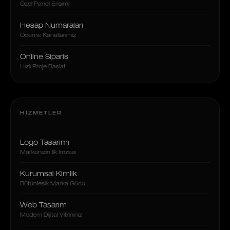
Özel Panel Erişimi
Hesap Numaraları
Ödeme Kanallarımız
Online Sipariş
Hızlı Proje Başlat
HIZMETLER
Logo Tasarımı
Markanızın İlk İmzası
Kurumsal Kimlik
Bütünleşik Marka Gücü
Web Tasarım
Modern Dijital Vitrininiz