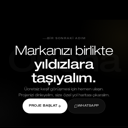
BIR SONRAKI ADIM
Markanızı birlikte
Oriona
yıldızlara
taşıyalım.
Ücretsiz keşif görüşmesi için hemen ulaşın.
Projenizi dinleyelim, size özel yol haritası çıkaralım.
PROJE BAŞLAT
WHATSAPP