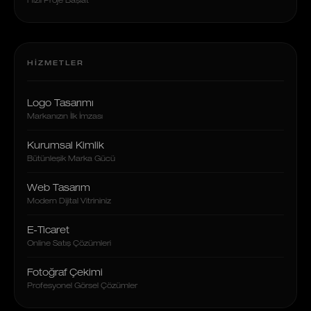
Hızlı Proje Başlat
HIZMETLER
Logo Tasarımı
Markanızın İlk İmzası
Kurumsal Kimlik
Bütünleşik Marka Gücü
Web Tasarım
Modern Dijital Vitrininiz
E-Ticaret
Online Satış Çözümleri
Fotoğraf Çekimi
Profesyonel Görsel Çözümler