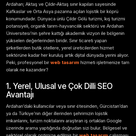
Ardahan; Aktaş ve Çıldır-Aktaş sınır kapıları sayesinde
Kafkaslar ve Orta Asya pazarına açılan lojistik bir köprü
konumundadır. Dünyaca ünlü Çıldır Gölü turizmi, kış turizmi
potansiyeli, organik tarım-hayvancılık sektörü ve Ardahan
Üniversitesi’nin şehre kattığı akademik vizyon ile bölgenin
yükselen değerlerinden biridir. Sınır ticareti yapan
şirketlerden butik otellere, yerel üreticilerden hizmet
sektörüne kadar her kuruluş artık dijital dünyada yerini alıyor.
Peki, profesyonel bir
web tasarım
hizmeti işletmenize tam
olarak ne kazandırır?
1. Yerel, Ulusal ve Çok Dilli SEO
Avantajı
Ardahan’daki kullanıcılar veya sınır ötesinden, Gürcistan’dan
ya da Türkiye’nin diğer illerinden şehrimizin lojistik
imkanlarını, turizm noktalarını araştıran iş ortakları Google
üzerinde arama yaptığında doğrudan sizi bulur. Bölgesel ve
sektörel olarak optimize edilmiş bir
web tasarım
çalışması,