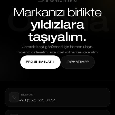
BIR SONRAKI ADIM
Markanızı birlikte
Oriona
yıldızlara
taşıyalım.
Ücretsiz keşif görüşmesi için hemen ulaşın.
Projenizi dinleyelim, size özel yol haritası çıkaralım.
PROJE BAŞLAT
WHATSAPP
TELEFON
+90 (552) 555 34 54