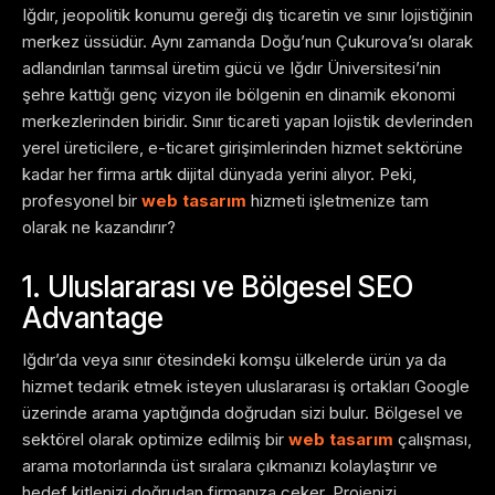
Iğdır, jeopolitik konumu gereği dış ticaretin ve sınır lojistiğinin
merkez üssüdür. Aynı zamanda Doğu’nun Çukurova’sı olarak
adlandırılan tarımsal üretim gücü ve Iğdır Üniversitesi’nin
şehre kattığı genç vizyon ile bölgenin en dinamik ekonomi
merkezlerinden biridir. Sınır ticareti yapan lojistik devlerinden
yerel üreticilere, e-ticaret girişimlerinden hizmet sektörüne
kadar her firma artık dijital dünyada yerini alıyor. Peki,
profesyonel bir
web tasarım
hizmeti işletmenize tam
olarak ne kazandırır?
1. Uluslararası ve Bölgesel SEO
Advantage
Iğdır’da veya sınır ötesindeki komşu ülkelerde ürün ya da
hizmet tedarik etmek isteyen uluslararası iş ortakları Google
üzerinde arama yaptığında doğrudan sizi bulur. Bölgesel ve
sektörel olarak optimize edilmiş bir
web tasarım
çalışması,
arama motorlarında üst sıralara çıkmanızı kolaylaştırır ve
hedef kitlenizi doğrudan firmanıza çeker. Projenizi