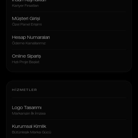
İnsan Kaynakları
Kariyer Fırsatları
Müşteri Girişi
Özel Panel Erişimi
Hesap Numaraları
Ödeme Kanallarımız
Online Sipariş
Hızlı Proje Başlat
HIZMETLER
Logo Tasarımı
Markanızın İlk İmzası
Kurumsal Kimlik
Bütünleşik Marka Gücü