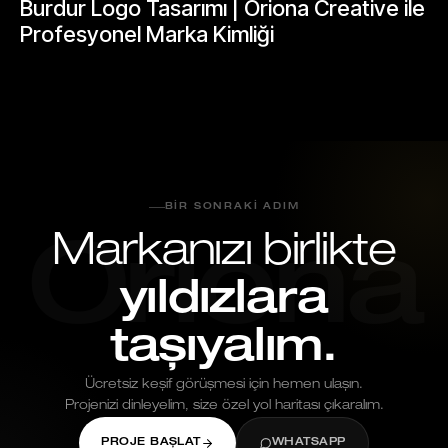
Burdur Logo Tasarımı | Oriona Creative ile
Profesyonel Marka Kimliği
Mayıs 24, 2026
BIR SONRAKI ADIM
Markanızı birlikte
Oriona
yıldızlara
taşıyalım.
Ücretsiz keşif görüşmesi için hemen ulaşın.
Projenizi dinleyelim, size özel yol haritası çıkaralım.
PROJE BAŞLAT
WHATSAPP