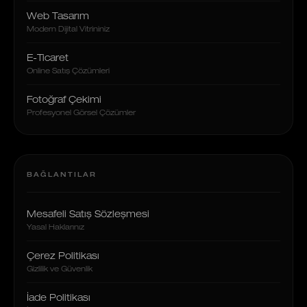
Web Tasarım
Modern Dijital Vitrininiz
E-Ticaret
Online Satış Çözümleri
Fotoğraf Çekimi
Profesyonel Görsel Çözümler
BAĞLANTILAR
Mesafeli Satış Sözleşmesi
Yasal Haklarınız
Çerez Politikası
Gizlilik ve Güvenlik
İade Politikası