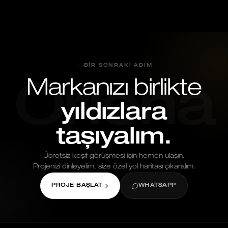
BIR SONRAKI ADIM
Markanızı birlikte
Oriona
yıldızlara
taşıyalım.
Ücretsiz keşif görüşmesi için hemen ulaşın.
Projenizi dinleyelim, size özel yol haritası çıkaralım.
PROJE BAŞLAT
WHATSAPP