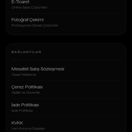
E-Ticaret
Online Satış Çözümleri
Fotoğraf Çekimi
Profesyonel Görsel Çözümler
BAĞLANTILAR
Mesafeli Satış Sözleşmesi
Yasal Haklarınız
Çerez Politikası
Gizlilik ve Güvenlik
İade Politikası
İade Politikası
KVKK
Veri Koruma Esasları