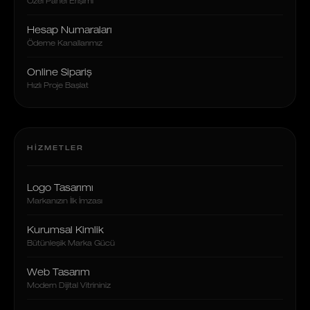
Özel Panel Erişimi
Hesap Numaraları
Ödeme Kanallarımız
Online Sipariş
Hızlı Proje Başlat
HIZMETLER
Logo Tasarımı
Markanızın İlk İmzası
Kurumsal Kimlik
Bütünleşik Marka Gücü
Web Tasarım
Modern Dijital Vitrininiz