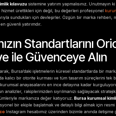
mlik kılavuzu
sistemine yatırım yapmalısınız. Unutmayın k
 hizmet ürettikleri için değil, bu değerleri profesyonel
kurum
rıyla sundukları için devleşirler. Özgün bir marka rehberi,
en güvenli yatırımdır.
ızın Standartlarını Ori
ve ile Güvenceye Alın
arak, Bursa’daki işletmelerin küresel standartlarda bir mark
 kalıcı bir otorite kurması ve tüm tasarım süreçlerini tek
n kurumsal anayasalarını en ince detayına kadar kurguluyo
n analizler, rakiplerinizden sıyrılmanızı sağlayacak strateji
zümleriyle markanıza değer katıyoruz.
Bursa kurumsal kimli
syonel bir ekiple başlatmak ve detaylı bilgi almak için resmi
co
Instagram hesabımız üzerinden bizimle anında iletişime ge