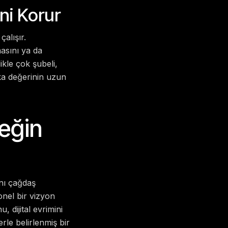
ini Korur
alışır.
asını ya da
ikle çok şubeli,
rka değerinin uzun
eğin
ını çağdaş
nel bir vizyon
 dijital evrimini
erle belirlenmiş bir