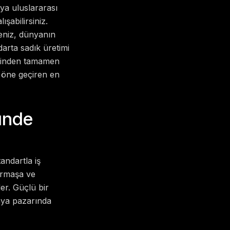
eya uluslararası
şabilirsiniz.
meniz, dünyanın
arta sadık üretimi
erinden tamamen
 öne geçiren en
zünde
andartla iş
Karmaşa ve
der. Güçlü bir
nya pazarında