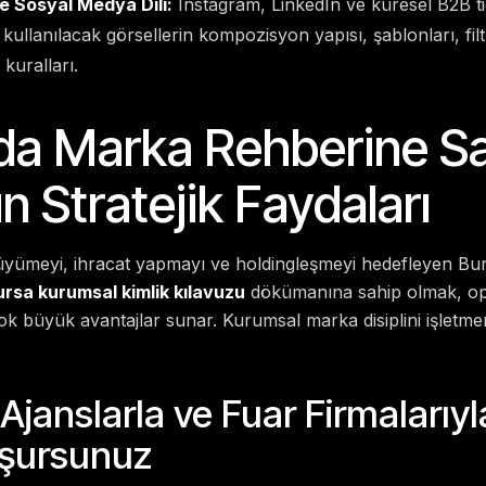
e Sosyal Medya Dili:
Instagram, LinkedIn ve küresel B2B ti
kullanılacak görsellerin kompozisyon yapısı, şablonları, filt
kuralları.
da Marka Rehberine S
n Stratejik Faydaları
üyümeyi, ihracat yapmayı ve holdingleşmeyi hedefleyen Burs
rsa kurumsal kimlik kılavuzu
dökümanına sahip olmak, op
çok büyük avantajlar sunar. Kurumsal marka disiplini işletmen
 Ajanslarla ve Fuar Firmalarıy
uşursunuz