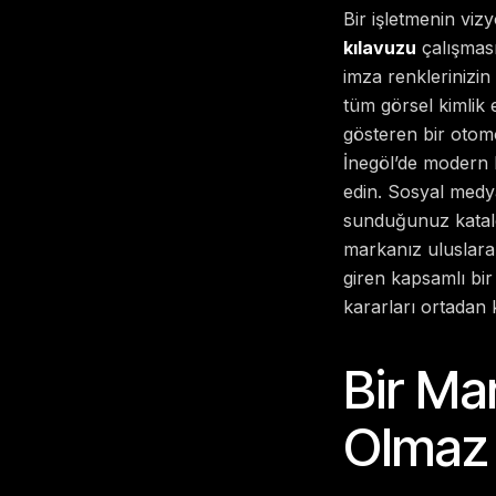
Bir işletmenin vi
kılavuzu
çalışması
imza renklerinizin
tüm görsel kimlik 
gösteren bir otomo
İnegöl’de modern b
edin. Sosyal medya
sunduğunuz katalo
markanız uluslara
giren kapsamlı bi
kararları ortadan 
Bir Ma
Olmaz 