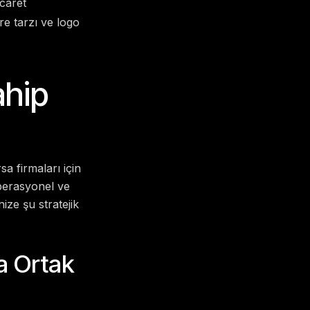
caret
re tarzı ve logo
ahip
a firmaları için
erasyonel ve
ize şu stratejik
la Ortak