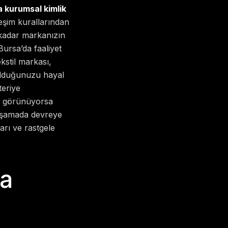
 kurumsal kimlik
eşim kurallarından
 kadar markanızın
Bursa’da faaliyet
kstil markası,
 olduğunuzu hayal
teriye
z görünüyorsa
 aşamada devreye
arı ve rastgele
sa