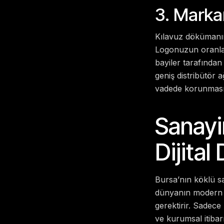
3. Markan
Kılavuz dökümanını
Logonuzun oranlar
bayiler tarafından 
geniş distribütör 
vadede korunmasın
Sanayi
Dijital
Bursa’nın köklü sa
dünyanın modern t
gerektirir. Sadece
ve kurumsal itibarı