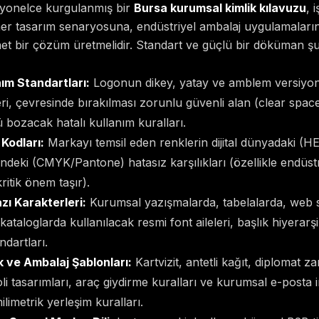
syonelce kurgulanmış bir
Bursa kurumsal kimlik kılavuzu
, 
 her tasarım senaryosuna, endüstriyel ambalaj uygulamaları
et bir çözüm üretmelidir. Standart ve güçlü bir döküman 
ım Standartları:
Logonun dikey, yatay ve amblem versiyon
i, çevresinde bırakılması zorunlu güvenli alan (clear space)
 bozacak hatalı kullanım kuralları.
Kodları:
Markayı temsil eden renklerin dijital dünyadaki (
deki (CMYK/Pantone) hatasız karşılıkları (özellikle endüstr
ritik önem taşır).
zı Karakterleri:
Kurumsal yazışmalarda, tabelalarda, web s
 kataloglarda kullanılacak resmi font aileleri, başlık hiyerarşi
ndartları.
 ve Ambalaj Şablonları:
Kartvizit, antetli kağıt, diplomat za
li tasarımları, araç giydirme kuralları ve kurumsal e-posta 
ilimetrik yerleşim kuralları.