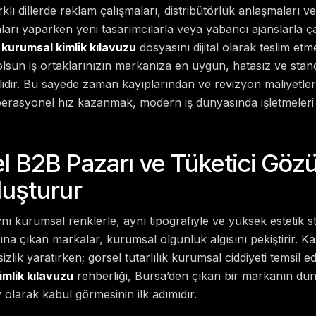
lı dillerde reklam çalışmaları, distribütörlük anlaşmaları v
arı yaparken yeni tasarımcılarla veya yabancı ajanslarla çalı
kurumsal kimlik kılavuzu
dosyasını dijital olarak teslim et
lsun iş ortaklarınızın markanıza en uygun, hatasız ve stand
rlidir. Bu sayede zaman kayıplarından ve revizyon maliyetl
erasyonel hız kazanmak, modern iş dünyasında işletmeleri
el B2B Pazarı ve Tüketici Gö
uşturur
ı kurumsal renklerle, aynı tipografiyle ve yüksek estetik st
sına çıkan markalar, kurumsal olgunluk algısını pekiştirir. 
zlik yaratırken; görsel tutarlılık kurumsal ciddiyeti temsil e
mlik kılavuzu
rehberliği, Bursa’den çıkan bir markanın dü
v olarak kabul görmesinin ilk adımıdır.