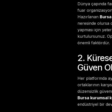
Dünya çapında fark
fuar organizasyonl
Hazırlanan
Bursa 
neresinde olursa o
yapması için yete
kurtulursunuz. Op
önemli faktördür.
2. Küres
Güven Ol
Her platformda ayn
ortaklarının karşı
düzensizlik güvensi
Bursa kurumsal ki
endüstriyel bir de