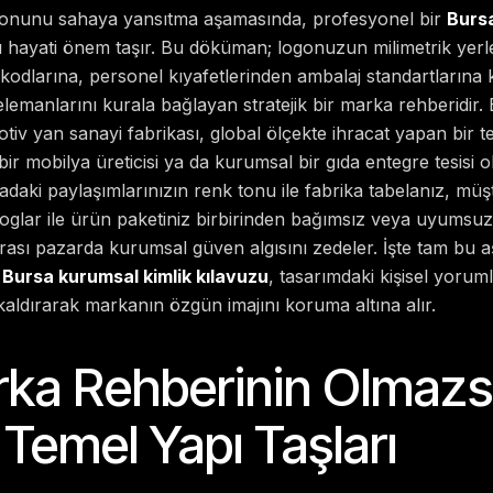
zyonunu sahaya yansıtma aşamasında, profesyonel bir
Bursa
 hayati önem taşır. Bu döküman; logonuzun milimetrik yerl
 kodlarına, personel kıyafetlerinden ambalaj standartlarına
elemanlarını kurala bağlayan stratejik bir marka rehberidir. 
tiv yan sanayi fabrikası, global ölçekte ihracat yapan bir te
ir mobilya üreticisi ya da kurumsal bir gıda entegre tesisi
daki paylaşımlarınızın renk tonu ile fabrika tabelanız, müş
glar ile ürün paketiniz birbirinden bağımsız veya uyumsu
rası pazarda kurumsal güven algısını zedeler. İşte tam bu
r
Bursa kurumsal kimlik kılavuzu
, tasarımdaki kişisel yoruml
kaldırarak markanın özgün imajını koruma altına alır.
rka Rehberinin Olmaz
Temel Yapı Taşları