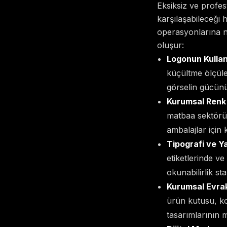
Eksiksiz ve profe
karşılaşabileceği
operasyonlarına n
oluşur:
Logonun Kullan
küçültme ölçüler
görselin gücünü
Kurumsal Renk 
matbaa sektörün
ambalajlar için k
Tipografi ve Ya
etiketlerinde ve
okunabilirlik sta
Kurumsal Evrak
ürün kutusu, ko
tasarımlarının m