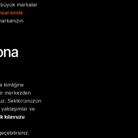
i büyük markalar
sal kimlik
 markanızın
ona
a kimliğine
 bir merkezden
ruz. Sektörünüzün
k yaklaşımlar ve
k kılavuzu
çebilirsiniz.