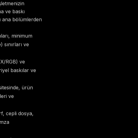
işletmenizin
na ve baskı
şu ana bölümlerden
ları, minimum
 sınırları ve
HEX/RGB) ve
iyel baskılar ve
itesinde, ürün
leri ve
rf, cepli dosya,
imza