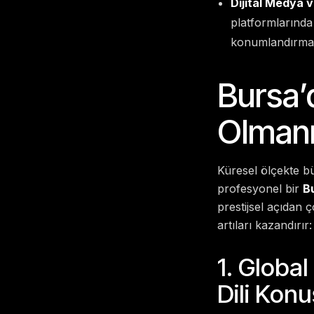
Dijital Medya v
platformlarında 
konumlandırma 
Bursa’
Olmanı
Küresel ölçekte b
profesyonel bir
Bu
prestijsel açıdan 
artıları kazandırır:
1. Global
Dili Kon