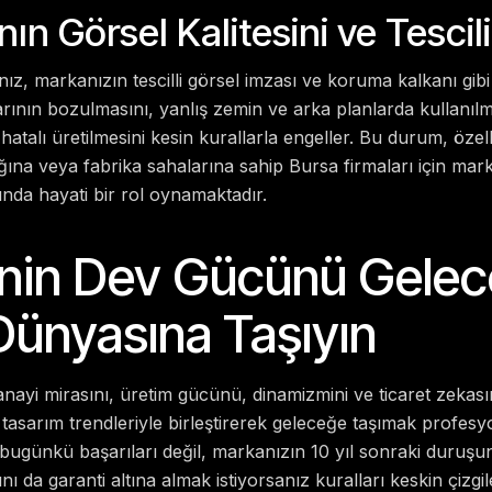
ın Görsel Kalitesini ve Tescil
z, markanızın tescilli görsel imzası ve koruma kalkanı gibi ç
ının bozulmasını, yanlış zemin ve arka planlarda kullanılm
hatalı üretilmesini kesin kurallarla engeller. Bu durum, özell
ağına veya fabrika sahalarına sahip Bursa firmaları için ma
da hayati bir rol oynamaktadır.
nin Dev Gücünü Gelec
 Dünyasına Taşıyın
nayi mirasını, üretim gücünü, dinamizmini ve ticaret zekas
asarım trendleriyle birleştirerek geleceğe taşımak profesyo
 bugünkü başarıları değil, markanızın 10 yıl sonraki duruşunu,
nı da garanti altına almak istiyorsanız kuralları keskin çizgil