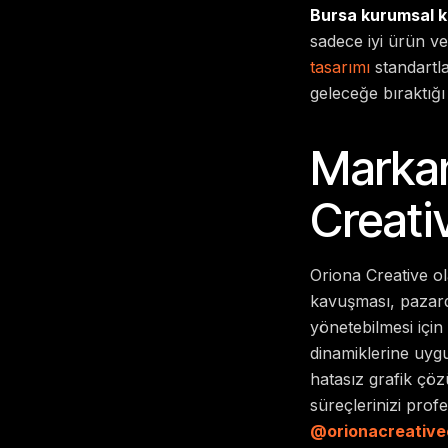
Bursa kurumsal ki
sadece iyi ürün ve
tasarımı
standartla
geleceğe bıraktığı 
Markan
Creati
Oriona Creative ol
kavuşması, pazarda
yönetebilmesi içi
dinamiklerine uygu
hatasız grafik çö
süreçlerinizi profe
@orionacreative