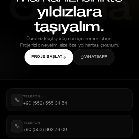
Oriona
yıldızlara
taşıyalım.
Ücretsiz keşif görüşmesi için hemen ulaşın.
Projenizi dinleyelim, size özel yol haritası çıkaralım.
PROJE BAŞLAT
WHATSAPP
TELEFON
+90 (552) 555 34 54
TELEFON
+90 (553) 862 78 00