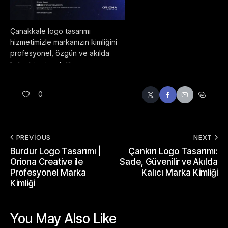
Çanakkale logo tasarımı
hizmetimizle markanızın kimliğini
profesyonel, özgün ve akılda
kalıcı bir görsel dile
dönüştürüyoruz. Kurumsal logo
tasarımı, marka kimliği oluşturma
0
ve yaratıcı logo dizayn
süreçlerinde işletmenizin
sektörüne, hedef kitlesine ve
marka değerlerine uygun
PREVIOUS
NEXT
çözümler sunuyoruz.
Burdur Logo Tasarımı |
Çankırı Logo Tasarımı:
Çanakkale’de modern, sade ve
Oriona Creative ile
Sade, Güvenilir ve Akılda
etkili bir logo tasarımı arıyorsanız,
Profesyonel Marka
Kalıcı Marka Kimliği
markanızı güçlü bir ilk izlenimle
Kimliği
öne çıkaracak profesyonel
tasarımlar hazırlıyoruz.
You May Also Like