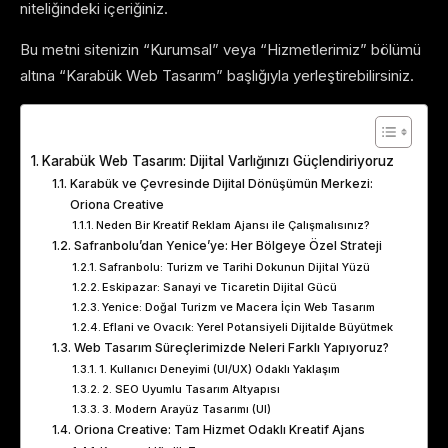
niteliğindeki içeriğiniz.
Bu metni sitenizin “Kurumsal” veya “Hizmetlerimiz” bölümü
altına “Karabük Web Tasarım” başlığıyla yerleştirebilirsiniz.
Table of Contents
Karabük Web Tasarım: Dijital Varlığınızı Güçlendiriyoruz
Karabük ve Çevresinde Dijital Dönüşümün Merkezi:
Oriona Creative
Neden Bir Kreatif Reklam Ajansı ile Çalışmalısınız?
Safranbolu’dan Yenice’ye: Her Bölgeye Özel Strateji
Safranbolu: Turizm ve Tarihi Dokunun Dijital Yüzü
Eskipazar: Sanayi ve Ticaretin Dijital Gücü
Yenice: Doğal Turizm ve Macera İçin Web Tasarım
Eflani ve Ovacık: Yerel Potansiyeli Dijitalde Büyütmek
Web Tasarım Süreçlerimizde Neleri Farklı Yapıyoruz?
1. Kullanıcı Deneyimi (UI/UX) Odaklı Yaklaşım
2. SEO Uyumlu Tasarım Altyapısı
3. Modern Arayüz Tasarımı (UI)
Oriona Creative: Tam Hizmet Odaklı Kreatif Ajans