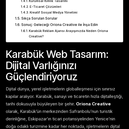
Kurumsal Kimlik Tasarımı
E-Ticaret Çözümleri
Kreatif Sosyal Medya Yönetimi
Sıkça Sorulan Sorular
Sonuç: Geleceği Oriona Creative ile İnşa Edin
Karabük Reklam Ajansı Arayışınızda Neden Oriona
Creative?
Karabük Web Tasarım:
Dijital Varlığınızı
Güçlendiriyoruz
Dijital dünya, yerel işletmelerin globalleşmesi için sınırsız
kapılar aralıyor. Karabük, sanayi ve ticaretin hızla dijitalleştiği,
tarihi dokusuyla büyüleyen bir şehir.
Oriona Creative
olarak, Karabük’ün merkezinden Safranbolu’nun turistik
derinliğine, Eskipazar’ın ticari potansiyelinden Yenice’nin
doğa odaklı turizmine kadar her noktada, işletmelerin dijital