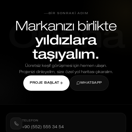
BIR SONRAKI ADIM
Markanızı birlikte
Oriona
yıldızlara
taşıyalım.
Ücretsiz keşif görüşmesi için hemen ulaşın.
Projenizi dinleyelim, size özel yol haritası çıkaralım.
PROJE BAŞLAT
WHATSAPP
TELEFON
+90 (552) 555 34 54