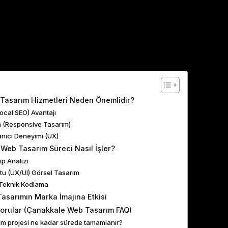
ents
Tasarım Hizmetleri Neden Önemlidir?
Local SEO) Avantajı
m (Responsive Tasarım)
lanıcı Deneyimi (UX)
 Web Tasarım Süreci Nasıl İşler?
ip Analizi
stu (UX/UI) Görsel Tasarım
Teknik Kodlama
asarımın Marka İmajına Etkisi
Sorular (Çanakkale Web Tasarım FAQ)
ım projesi ne kadar sürede tamamlanır?