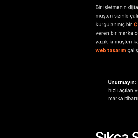
Bir işletmenin diji
müşteri sizinle ç
kurgulanmış bir
Ç
veren bir marka old
yazık ki müşteri ka
web tasarım
çalış
Unutmayın:
hızlı açılan
marka itibarın
Sıkça 