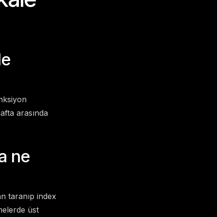
de
onksiyon
hafta arasında
a ne
an taranıp index
melerde üst