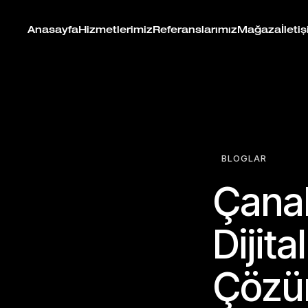
Anasayfa
Hizmetlerimiz
Referanslarımız
Mağaza
İleti
BLOGLAR
Çana
Dijit
Çözü