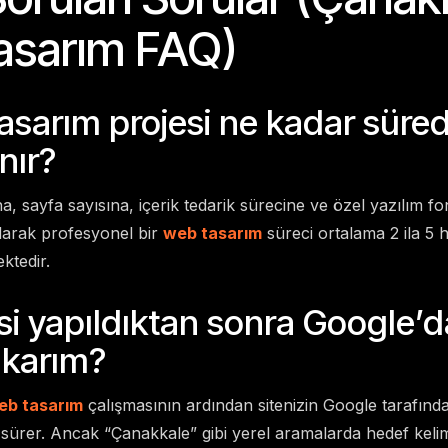
asarım FAQ)
tasarım projesi ne kadar süre
nır?
, sayfa sayısına, içerik tedarik sürecine ve özel yazılım f
olarak profesyonel bir
web tasarım
süreci ortalama 2 ila 5 
ktedir.
si yapıldıktan sonra Google’d
ıkarım?
eb tasarım
çalışmasının ardından sitenizin Google tarafınd
 sürer. Ancak “Çanakkale” gibi yerel aramalarda hedef keli