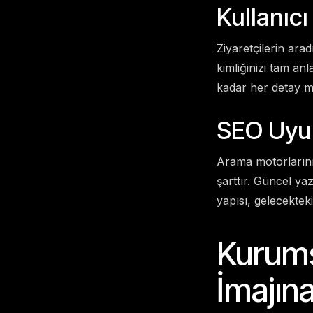
Kullanıc
Ziyaretçilerin ara
kimliğinizi tam an
kadar her detay m
SEO Uyu
Arama motorlarının
şarttır. Güncel y
yapısı, gelecekteki
Kurums
İmajına