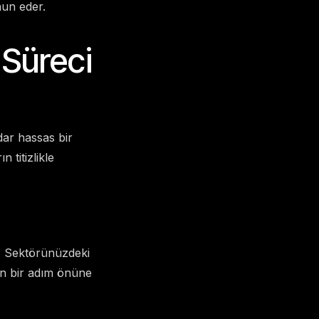
nun eder.
 Süreci
dar hassas bir
 titizlikle
uz. Sektörünüzdeki
izin bir adım önüne