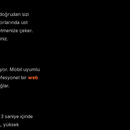
doğrudan sizi
rlarında üst
letmenize çeker.
niz.
şıyor. Mobil uyumlu
ofesyonel bir
web
ğlar.
 3 saniye içinde
i, yüksek