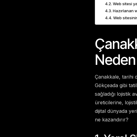
Web sitesi y
Hazırlanan w
Web sitesinin
Çanakk
Neden 
Çanakkale, tarihi
Gökçeada gibi tati
sağladığı lojistik 
üreticilerine, loji
dijital dünyada yer
ne kazandırır?