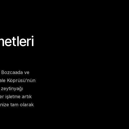
etleri
, Bozcaada ve
kkale Köprüsü’nün
 zeytinyağı
er işletme artık
enize tam olarak