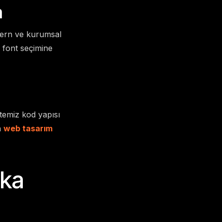
m
odern ve kurumsal
 font seçimine
 temiz kod yapısı
n
web tasarım
rka