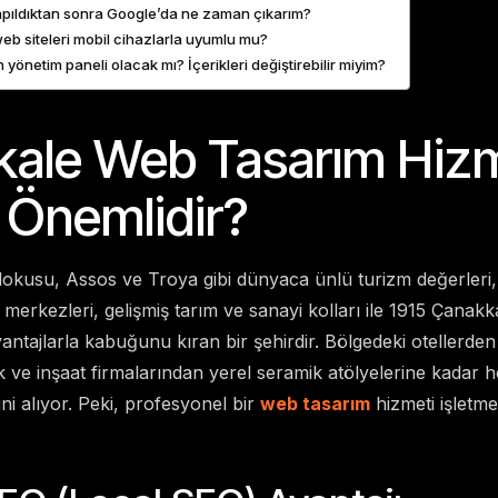
apıldıktan sonra Google’da ne zaman çıkarım?
eb siteleri mobil cihazlarla uyumlu mu?
 yönetim paneli olacak mı? İçerikleri değiştirebilir miyim?
ale Web Tasarım Hizm
Önemlidir?
 dokusu, Assos ve Troya gibi dünyaca ünlü turizm değerleri
l merkezleri, gelişmiş tarım ve sanayi kolları ile 1915 Çana
avantajlarla kabuğunu kıran bir şehirdir. Bölgedeki otellerden
stik ve inşaat firmalarından yerel seramik atölyelerine kadar h
ini alıyor. Peki, profesyonel bir
web tasarım
hizmeti işletm