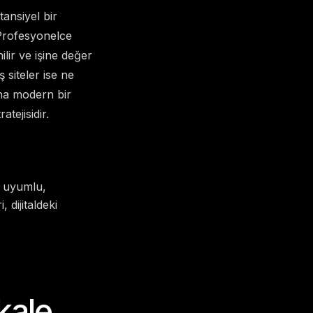
tansiyel bir
 Profesyonelce
lir ve işine değer
 siteler ise ne
dına modern bir
tejisidir.
m uyumlu,
 dijitaldeki
kale