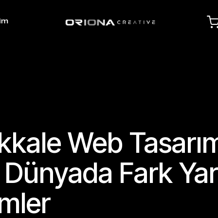
şim
kkale Web Tasarı
al Dünyada Fark Ya
mler