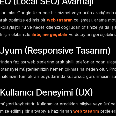
SEO (Local SEO) Avantajı
llanıcılar Google üzerinde bir hizmet veya ürün aradığında 
arak optimize edilmiş bir
web tasarım
çalışması, arama moto
kolaylaştırıru ve hedef kitlenizi doğrudan ofisinize ya da iş
k için ekibimizle
iletişime geçebilir
ve detayları görüşebilirsi
 Uyum (Responsive Tasarım)
’inden fazlası web sitelerine artık akıllı telefonlarından ula
potansiyel müşterilerinizin hemen çıkmasına neden olur. Pr
, sitenizin tüm ekran boyutlarında kusursuz görünmesini sa
 Kullanıcı Deneyimi (UX)
müşteri kaybettirir. Kullanıcılar aradıkları bilgiye veya ürüne
imize edilmiş bir altyapıyla hazırlanan
web tasarım
projeler