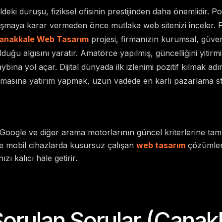
taldeki duruşu, fiziksel ofisinin prestijinden daha önemlidir. Po
alışmaya karar vermeden önce mutlaka web sitenizi inceler.
anakkale Web Tasarım
projesi, firmanızın kurumsal, güveni
uğu algısını yaratır. Amatörce yapılmış, güncelliğini yitirmiş
ybına yol açar. Dijital dünyada ilk izlenimi pozitif kılmak a
masına yatırım yapmak, uzun vadede en karlı pazarlama stra
Google ve diğer arama motorlarının güncel kriterlerine ta
 ve mobil cihazlarda kusursuz çalışan
web tasarım
çözümleri,
ızı kalıcı hale getirir.
Sorulan Sorular (Çanak