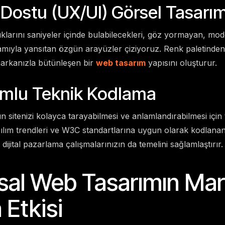
ı Dostu (UX/UI) Görsel Tasarı
dıklarını saniyeler içinde bulabilecekleri, göz yormayan, m
lamıyla yansıtan özgün arayüzler çiziyoruz. Renk paletinden
arkanızla bütünleşen bir
web tasarım
yapısını oluşturur.
mlu Teknik Kodlama
 sitenizi kolayca tarayabilmesi ve anlamlandırabilmesi için
azılım trendleri ve W3C standartlarına uygun olarak kodlana
 dijital pazarlama çalışmalarınızın da temelini sağlamlaştırır.
al Web Tasarımın Ma
 Etkisi