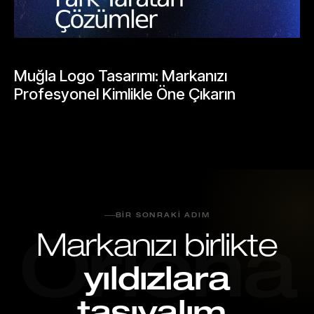
BLOGLAR
Muğla Logo Tasarımı: Markanızı
Profesyonel Kimlikle Öne Çıkarın
Mayıs 25, 2026
BIR SONRAKI ADIM
Markanızı birlikte
Oriona
yıldızlara