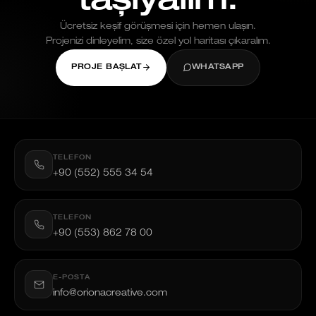
taşıyalım.
Ücretsiz keşif görüşmesi için hemen ulaşın.
Projenizi dinleyelim, size özel yol haritası çıkaralım.
PROJE BAŞLAT
WHATSAPP
TELEFON
+90 (552) 555 34 54
TELEFON
+90 (553) 862 78 00
E-POSTA
info@orionacreative.com