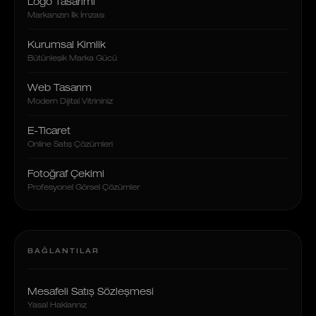
Logo Tasarımı
Markanızın İlk İmzası
Kurumsal Kimlik
Bütünleşik Marka Gücü
Web Tasarım
Modern Dijital Vitrininiz
E-Ticaret
Online Satış Çözümleri
Fotoğraf Çekimi
Profesyonel Görsel Çözümler
BAĞLANTILAR
Mesafeli Satış Sözleşmesi
Yasal Haklarınız