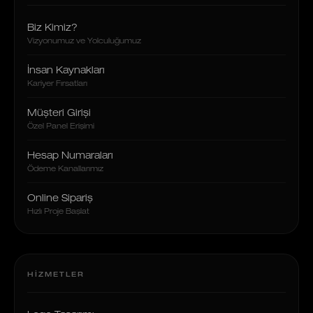
Biz Kimiz?
Vizyonumuz ve Yolculuğumuz
İnsan Kaynakları
Kariyer Fırsatları
Müşteri Girişi
Özel Panel Erişimi
Hesap Numaraları
Ödeme Kanallarımız
Online Sipariş
Hızlı Proje Başlat
HIZMETLER