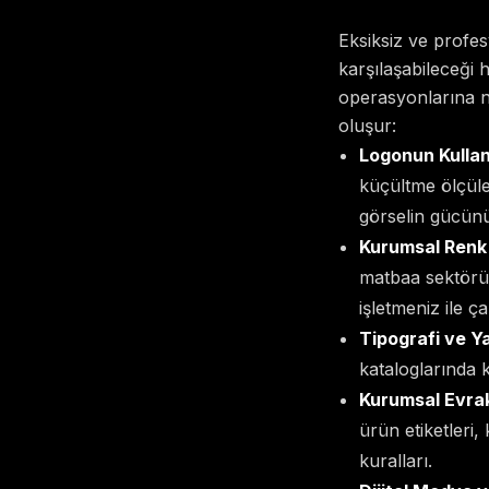
Eksiksiz ve profe
karşılaşabileceği
operasyonlarına n
oluşur:
Logonun Kullan
küçültme ölçüler
görselin gücünü
Kurumsal Renk 
matbaa sektörün
işletmeniz ile ç
Tipografi ve Ya
kataloglarında ku
Kurumsal Evrak
ürün etiketleri,
kuralları.