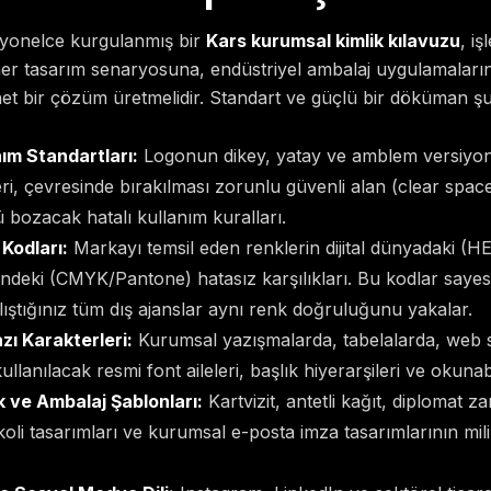
syonelce kurgulanmış bir
Kars kurumsal kimlik kılavuzu
, iş
 her tasarım senaryosuna, endüstriyel ambalaj uygulamaları
et bir çözüm üretmelidir. Standart ve güçlü bir döküman 
ım Standartları:
Logonun dikey, yatay ve amblem versiyon
i, çevresinde bırakılması zorunlu güvenli alan (clear space)
 bozacak hatalı kullanım kuralları.
Kodları:
Markayı temsil eden renklerin dijital dünyadaki (
deki (CMYK/Pantone) hatasız karşılıkları. Bu kodlar sayesi
alıştığınız tüm dış ajanslar aynı renk doğruluğunu yakalar.
zı Karakterleri:
Kurumsal yazışmalarda, tabelalarda, web s
llanılacak resmi font aileleri, başlık hiyerarşileri ve okunabil
 ve Ambalaj Şablonları:
Kartvizit, antetli kağıt, diplomat za
 koli tasarımları ve kurumsal e-posta imza tasarımlarının mil