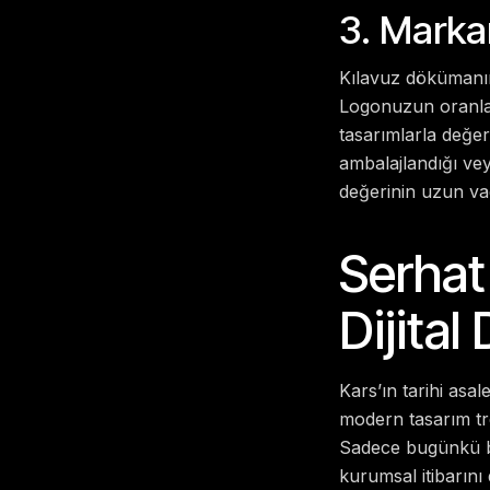
3. Markan
Kılavuz dökümanını
Logonuzun oranları
tasarımlarla değer
ambalajlandığı ve
değerinin uzun va
Serhat
Dijital
Kars’ın tarihi asal
modern tasarım tre
Sadece bugünkü baş
kurumsal itibarını 