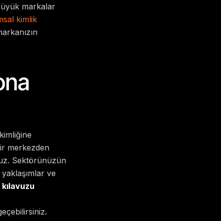
 büyük markalar
sal kimlik
 markanızın
ona
kimliğine
 bir merkezden
ruz. Sektörünüzün
k yaklaşımlar ve
 kılavuzu
çebilirsiniz.