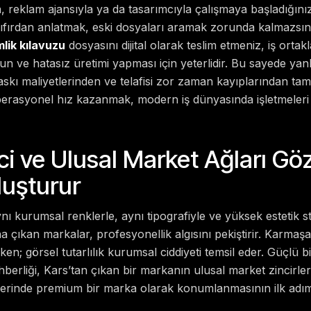
, reklam ajansıyla ya da tasarımcıyla çalışmaya başladığın
sıfırdan anlatmak, eski dosyaları aramak zorunda kalmazsın
lik kılavuzu
dosyasını dijital olarak teslim etmeniz, iş ortakl
 ve hatasız üretimi yapması için yeterlidir. Bu sayede yan
skı maliyetlerinden ve telafisi zor zaman kayıplarından t
erasyonel hız kazanmak, modern iş dünyasında işletmeleri
ici ve Ulusal Market Ağları G
uşturur
ı kurumsal renklerle, aynı tipografiyle ve yüksek estetik s
na çıkan markalar, profesyonellik algısını pekiştirir. Karmaş
ken; görsel tutarlılık kurumsal ciddiyeti temsil eder. Güçlü b
berliği, Kars’tan çıkan bir markanın ulusal market zincirler
elerinde premium bir marka olarak konumlanmasının ilk adım