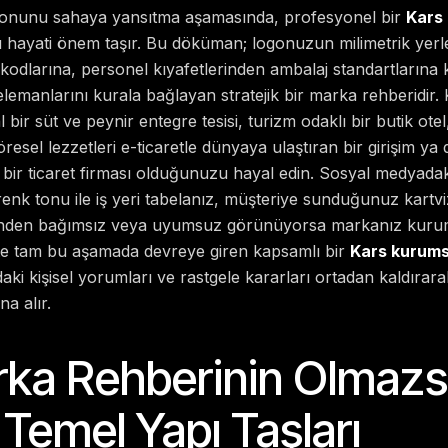
zyonunu sahaya yansıtma aşamasında, profesyonel bir
Kars 
 hayati önem taşır. Bu döküman; logonuzun milimetrik yerl
 kodlarına, personel kıyafetlerinden ambalaj standartlarına
elemanlarını kurala bağlayan stratejik bir marka rehberidir. K
ir süt ve peynir entegre tesisi, turizm odaklı bir butik otel,
resel lezzetleri e-ticaretle dünyaya ulaştıran bir girişim ya 
 bir ticaret firması olduğunuzu hayal edin. Sosyal medyadak
renk tonu ile iş yeri tabelanız, müşteriye sunduğunuz kartviz
irinden bağımsız veya uyumsuz görünüyorsa markanız kuru
İşte tam bu aşamada devreye giren kapsamlı bir
Kars kurumsa
daki kişisel yorumları ve rastgele kararları ortadan kaldır
na alır.
rka Rehberinin Olmaz
Temel Yapı Taşları