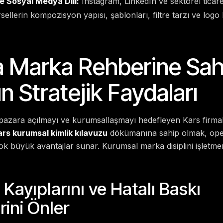
e Sosyal Medya Dili:
Instagram, LinkedIn ve sektörel ticare
rsellerin kompozisyon yapısı, şablonları, filtre tarzı ve lo
a Marka Rehberine Sah
n Stratejik Faydaları
pazara açılmayı ve kurumsallaşmayı hedefleyen Kars firmala
rs kurumsal kimlik kılavuzu
dökümanına sahip olmak, ope
çok büyük avantajlar sunar. Kurumsal marka disiplini işletmen
Kayıplarını ve Hatalı Baskı
rini Önler