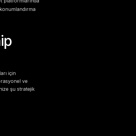
t platformlarında
go konumlandırma
ip
rı için
rasyonel ve
ize şu stratejik