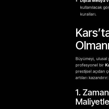
Dijital Medya v
kullanılacak gö
kuralları.
Kars’t
Olmanı
Büyümeyi, ulusal 
profesyonel bir
Ka
prestijsel açıdan 
artıları kazandırır:
1. Zaman 
Maliyetle