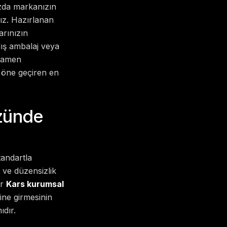
ızda markanızın
ız. Hazırlanan
arınızın
lış ambalaj veya
amamen
 öne geçiren en
özünde
tandartla
a ve düzensizlik
ir
Kars kurumsal
ine girmesinin
ıdır.