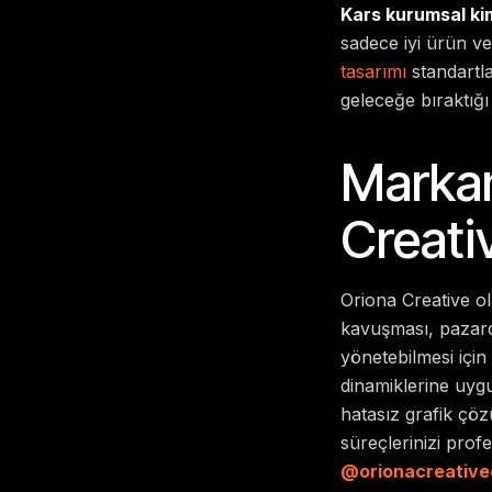
Kars kurumsal kim
sadece iyi ürün ve
tasarımı
standartla
geleceğe bıraktığı 
Markan
Creati
Oriona Creative ol
kavuşması, pazarda
yönetebilmesi içi
dinamiklerine uygu
hatasız grafik çö
süreçlerinizi profe
@orionacreative