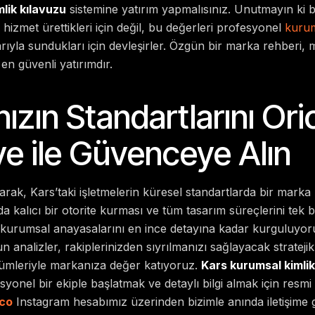
lik kılavuzu
sistemine yatırım yapmalısınız. Unutmayın ki
 hizmet ürettikleri için değil, bu değerleri profesyonel
kurum
rıyla sundukları için devleşirler. Özgün bir marka rehberi,
en güvenli yatırımdır.
ızın Standartlarını Ori
ve ile Güvenceye Alın
arak, Kars’taki işletmelerin küresel standartlarda bir marka 
 kalıcı bir otorite kurması ve tüm tasarım süreçlerini tek
n kurumsal anayasalarını en ince detayına kadar kurguluyo
n analizler, rakiplerinizden sıyrılmanızı sağlayacak strateji
zümleriyle markanıza değer katıyoruz.
Kars kurumsal kimlik
syonel bir ekiple başlatmak ve detaylı bilgi almak için resmi
co
Instagram hesabımız üzerinden bizimle anında iletişime ge