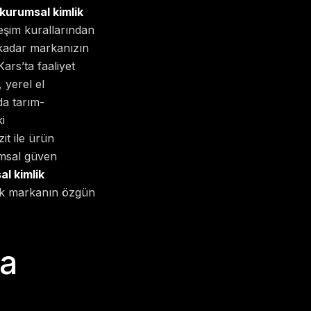
kurumsal kimlik
eşim kurallarından
 kadar markanızın
ars’ta faaliyet
 yerel el
da tarım-
i
it ile ürün
msal güven
l kimlik
arak markanın özgün
sa