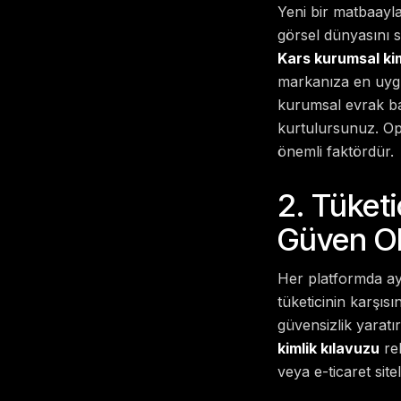
Yeni bir matbaayla
görsel dünyasını 
Kars kurumsal kim
markanıza en uygun
kurumsal evrak ba
kurtulursunuz. Op
önemli faktördür.
2. Tüket
Güven Ol
Her platformda ayn
tüketicinin karşısı
güvensizlik yaratır
kimlik kılavuzu
reh
veya e-ticaret sit