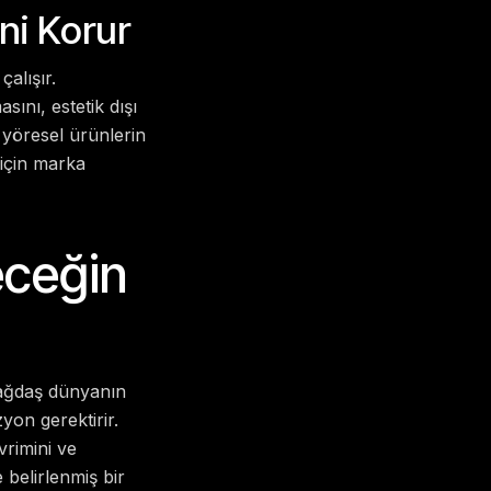
ini Korur
alışır.
ını, estetik dışı
 yöresel ürünlerin
 için marka
eceğin
 çağdaş dünyanın
yon gerektirir.
vrimini ve
e belirlenmiş bir