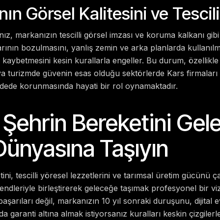
ın Görsel Kalitesini ve Tescil
z, markanızın tescilli görsel imzası ve koruma kalkanı gibi ç
nın bozulmasını, yanlış zemin ve arka planlarda kullanılmas
 kaybetmesini kesin kurallarla engeller. Bu durum, özellikle
ya turizmde güvenin esas olduğu sektörlerde Kars firmaları
dede korunmasında hayati bir rol oynamaktadır.
 Şehrin Bereketini Gel
 Dünyasına Taşıyın
etini, tescilli yöresel lezzetlerini ve tarımsal üretim gücünü
ndleriyle birleştirerek geleceğe taşımak profesyonel bir viz
arıları değil, markanızın 10 yıl sonraki duruşunu, dijital e
da garanti altına almak istiyorsanız kuralları keskin çizgilerl