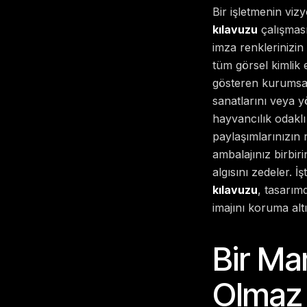
Bir işletmenin vi
kılavuzu
çalışması
imza renklerinizin
tüm görsel kimlik 
gösteren kurumsal b
sanatlarını veya yö
hayvancılık odaklı
paylaşımlarınızın 
ambalajınız birb
algısını zedeler. 
kılavuzu
, tasarım
imajını koruma altı
Bir Ma
Olmaz 