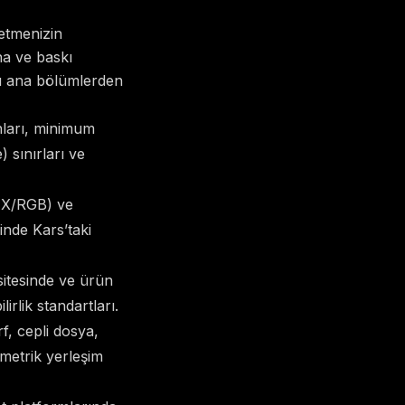
letmenizin
na ve baskı
şu ana bölümlerden
ları, minimum
 sınırları ve
HEX/RGB) ve
nde Kars’taki
itesinde ve ürün
irlik standartları.
rf, cepli dosya,
imetrik yerleşim