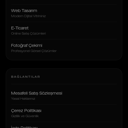
Web Tasarım
Modern Dijital Vitrininiz
E-Ticaret
Online Satış Çözümleri
Fotoğraf Çekimi
Profesyonel Görsel Çözümler
BAĞLANTILAR
Mesafeli Satış Sözleşmesi
Yasal Haklarınız
Çerez Politikası
Gizlilik ve Güvenlik