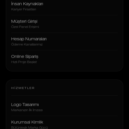
İnsan Kaynakları
Kariyer Fırsatları
Müşteri Girişi
Özel Panel Erişimi
Hesap Numaraları
Ödeme Kanallarımız
Online Sipariş
Hızlı Proje Başlat
HIZMETLER
Logo Tasarımı
Markanızın İlk İmzası
Kurumsal Kimlik
Bütünleşik Marka Gücü