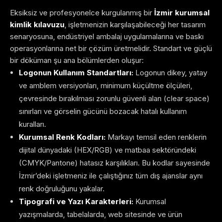
Eksiksiz ve profesyonelce kurgulanmış bir
İzmir kurumsal
kimlik kılavuzu
, işletmenizin karşılaşabileceği her tasarım
senaryosuna, endüstriyel ambalaj uygulamalarına ve baskı
operasyonlarına net bir çözüm üretmelidir. Standart ve güçlü
bir döküman şu ana bölümlerden oluşur:
Logonun Kullanım Standartları:
Logonun dikey, yatay
ve amblem versiyonları, minimum küçültme ölçüleri,
çevresinde bırakılması zorunlu güvenli alan (clear space)
sınırları ve görselin gücünü bozacak hatalı kullanım
kuralları.
Kurumsal Renk Kodları:
Markayı temsil eden renklerin
dijital dünyadaki (HEX/RGB) ve matbaa sektöründeki
(CMYK/Pantone) hatasız karşılıkları. Bu kodlar sayesinde
İzmir’deki işletmeniz ile çalıştığınız tüm dış ajanslar aynı
renk doğruluğunu yakalar.
Tipografi ve Yazı Karakterleri:
Kurumsal
yazışmalarda, tabelalarda, web sitesinde ve ürün