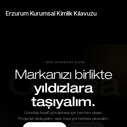
BLOGLAR
Erzurum Kurumsal Kimlik Kılavuzu
Mayıs 26, 2026
BIR SONRAKI ADIM
Markanızı birlikte
Oriona
yıldızlara
taşıyalım.
Ücretsiz keşif görüşmesi için hemen ulaşın.
Projenizi dinleyelim, size özel yol haritası çıkaralım.