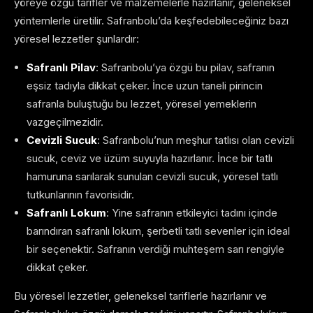
yöreye özgü tarifler ve malzemelerle hazırlanır, geleneksel
yöntemlerle üretilir. Safranbolu’da keşfedebileceğiniz bazı
yöresel lezzetler şunlardır:
Safranlı Pilav
: Safranbolu’ya özgü bu pilav, safranın
eşsiz tadıyla dikkat çeker. İnce uzun taneli pirincin
safranla buluştuğu bu lezzet, yöresel yemeklerin
vazgeçilmezidir.
Cevizli Sucuk
: Safranbolu’nun meşhur tatlısı olan cevizli
sucuk, ceviz ve üzüm suyuyla hazırlanır. İnce bir tatlı
hamuruna sarılarak sunulan cevizli sucuk, yöresel tatlı
tutkunlarının favorisidir.
Safranlı Lokum
: Yine safranın etkileyici tadını içinde
barındıran safranlı lokum, şerbetli tatlı sevenler için ideal
bir seçenektir. Safranın verdiği muhteşem sarı rengiyle
dikkat çeker.
Bu yöresel lezzetler, geleneksel tariflerle hazırlanır ve