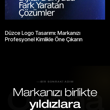
BLOGLAR
Düzce Logo Tasarımı: Markanızı
Profesyonel Kimlikle Öne Çıkarın
Mayıs 25, 2026
BIR SONRAKI ADIM
Markanızı birlikte
Oriona
yıldızlara