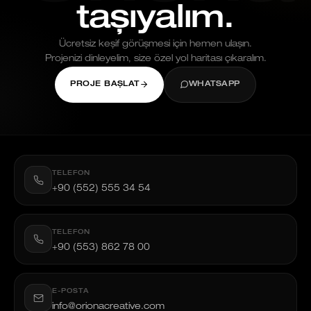
taşıyalım.
Ücretsiz keşif görüşmesi için hemen ulaşın.
Projenizi dinleyelim, size özel yol haritası çıkaralım.
PROJE BAŞLAT
WHATSAPP
TELEFON
+90 (552) 555 34 54
TELEFON
+90 (553) 862 78 00
E-POSTA
info@orionacreative.com