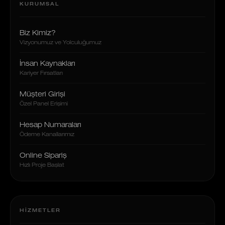
KURUMSAL
Biz Kimiz?
Vizyonumuz ve Yolculuğumuz
İnsan Kaynakları
Kariyer Fırsatları
Müşteri Girişi
Özel Panel Erişimi
Hesap Numaraları
Ödeme Kanallarımız
Online Sipariş
Hızlı Proje Başlat
HIZMETLER