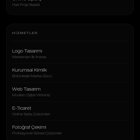
Hızlı Proje Başlat
HIZMETLER
Logo Tasarımı
Markanızın İlk İmzası
Kurumsal Kimlik
Bütünleşik Marka Gücü
Web Tasarım
Modern Dijital Vitrininiz
E-Ticaret
Online Satış Çözümleri
Fotoğraf Çekimi
Profesyonel Görsel Çözümler