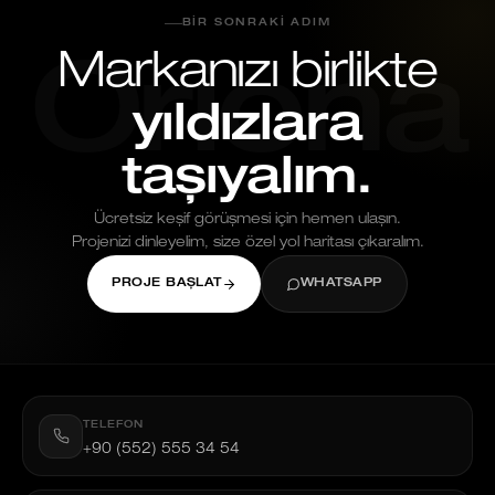
BIR SONRAKI ADIM
Markanızı birlikte
Oriona
yıldızlara
taşıyalım.
Ücretsiz keşif görüşmesi için hemen ulaşın.
Projenizi dinleyelim, size özel yol haritası çıkaralım.
PROJE BAŞLAT
WHATSAPP
TELEFON
+90 (552) 555 34 54