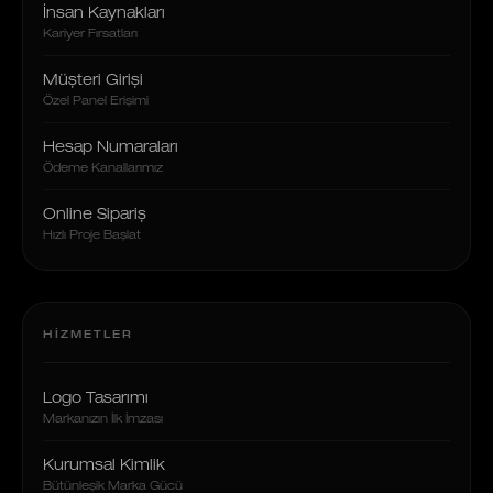
İnsan Kaynakları
Kariyer Fırsatları
Müşteri Girişi
Özel Panel Erişimi
Hesap Numaraları
Ödeme Kanallarımız
Online Sipariş
Hızlı Proje Başlat
HIZMETLER
Logo Tasarımı
Markanızın İlk İmzası
Kurumsal Kimlik
Bütünleşik Marka Gücü