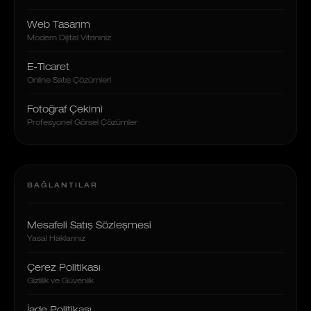
Web Tasarım
Modern Dijital Vitrininiz
E-Ticaret
Online Satış Çözümleri
Fotoğraf Çekimi
Profesyonel Görsel Çözümler
BAĞLANTILAR
Mesafeli Satış Sözleşmesi
Yasal Haklarınız
Çerez Politikası
Gizlilik ve Güvenlik
İade Politikası