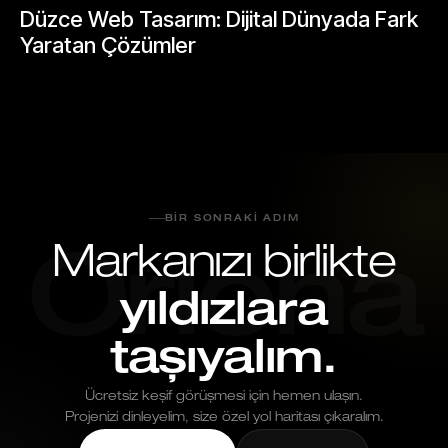
Düzce Web Tasarım: Dijital Dünyada Fark
Yaratan Çözümler
Mayıs 25, 2026
BIR SONRAKI ADIM
Markanızı birlikte
Oriona
yıldızlara
taşıyalım.
Ücretsiz keşif görüşmesi için hemen ulaşın.
Projenizi dinleyelim, size özel yol haritası çıkaralım.