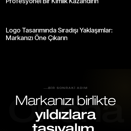
Profesyonel Bir Kimlik Kazandırın
Mayıs 24, 2026
GENEL
Logo Tasarımında Sıradışı Yaklaşımlar:
Markanızı Öne Çıkarın
Mayıs 26, 2026
BIR SONRAKI ADIM
Markanızı birlikte
Oriona
yıldızlara
taşıyalım.