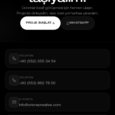
Ücretsiz keşif görüşmesi için hemen ulaşın.
Projenizi dinleyelim, size özel yol haritası çıkaralım.
PROJE BAŞLAT
WHATSAPP
TELEFON
+90 (552) 555 34 54
TELEFON
+90 (553) 862 78 00
E-POSTA
info@orionacreative.com