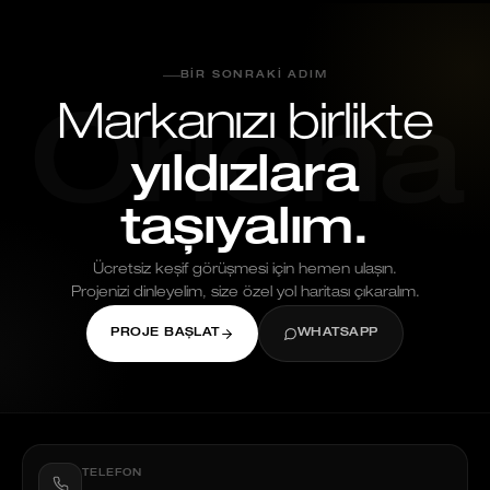
BIR SONRAKI ADIM
Markanızı birlikte
Oriona
yıldızlara
taşıyalım.
Ücretsiz keşif görüşmesi için hemen ulaşın.
Projenizi dinleyelim, size özel yol haritası çıkaralım.
PROJE BAŞLAT
WHATSAPP
TELEFON