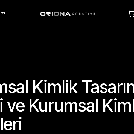
şim
sal Kimlik Tasarı
i ve Kurumsal Kiml
leri