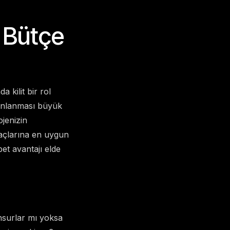
n Bütçe
 kilit bir rol
lanlanması büyük
ojenizin
iyaçlarına en uygun
et avantajı elde
 unsurlar mı yoksa