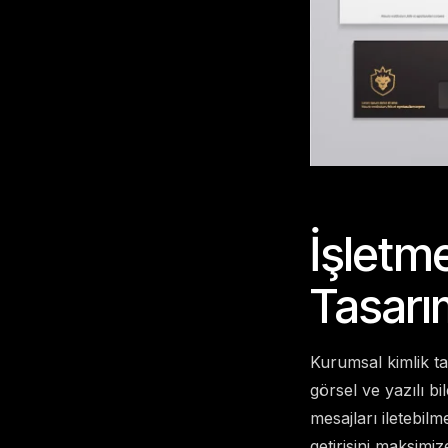
İşletme
Tasarım
Kurumsal kimlik ta
görsel ve yazılı b
mesajları iletebilm
getirisini maksimi