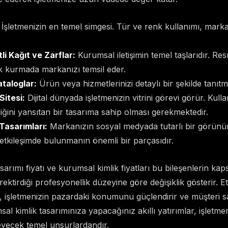
İşletmenizin en temel simgesi. Tür ve renk kullanımı, markanı
li Kağıt ve Zarflar:
Kurumsal iletişimin temel taşlarıdır. Re
ak kurmada markanızı temsil eder.
ataloglar:
Ürün veya hizmetlerinizi detaylı bir şekilde tanıtm
itesi:
Dijital dünyada işletmenizin vitrini görevi görür. Kull
iğini yansıtan bir tasarıma sahip olması gerekmektedir.
asarımları:
Markanızın sosyal medyada tutarlı bir görünü
 etkileşimde bulunmanın önemli bir parçasıdır.
sarımı fiyatı ve kurumsal kimlik fiyatları bu bileşenlerin kap
ektirdiği profesyonellik düzeyine göre değişiklik gösterir. Et
, işletmenizin pazardaki konumunu güçlendirir ve müşteri sada
l kimlik tasarımınıza yapacağınız akıllı yatırımlar, işletme
eyecek temel unsurlardandır.