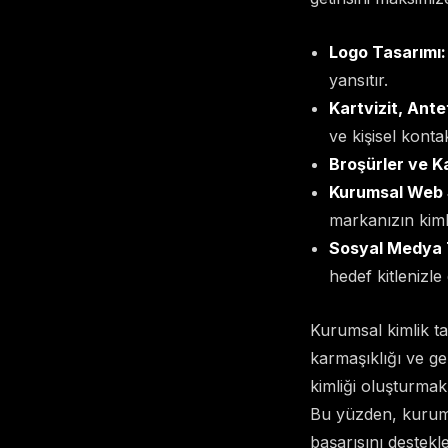
Logo Tasarımı:
yansıtır.
Kartvizit, Antet
ve kişisel kont
Broşürler ve K
Kurumsal Web S
markanızın kiml
Sosyal Medya T
hedef kitlenizle
Kurumsal kimlik ta
karmaşıklığı ve ger
kimliği oluşturmak
Bu yüzden, kurumsa
başarısını destekl