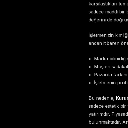
karşılaştıkları te
sadece maddi bir 
değerini de doğrud
İşletmenizin kimliğ
andan itibaren öne
Marka bilinirliğin
Müşteri sadakati
Pazarda farkında
İşletmenin prof
Bu nedenle,
Kurum
sadece estetik bir 
yatırımdır. Piyasa
bulunmaktadır. An