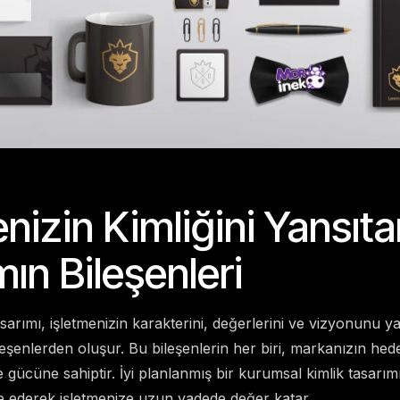
nizin Kimliğini Yansıt
ın Bileşenleri
sarımı, işletmenizin karakterini, değerlerini ve vizyonunu yan
ileşenlerden oluşur. Bu bileşenlerin her biri, markanızın hed
e gücüne sahiptir. İyi planlanmış bir kurumsal kimlik tasarımı 
ze ederek işletmenize uzun vadede değer katar.