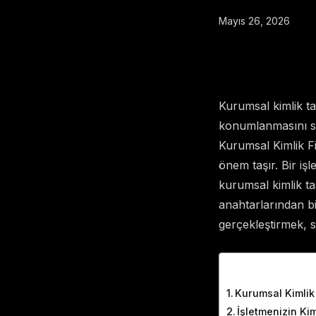
Mayıs 26, 2026
Kurumsal kimlik tas
konumlanmasını sa
Kurumsal Kimlik Fiy
önem taşır. Bir iş
kurumsal kimlik ta
anahtarlarından bi
gerçekleştirmek, sü
Table of Cont
Kurumsal Kimlik
İşletmenizin Kim