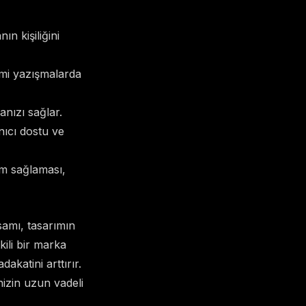
n kişiliğini
smi yazışmalarda
anızı sağlar.
anıcı dostu ve
m sağlaması,
samı, tasarımın
kili bir marka
katini arttırır.
nizin uzun vadeli