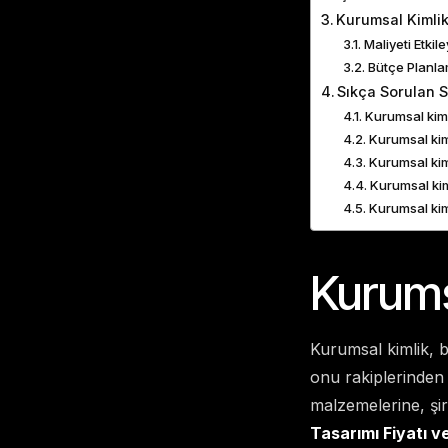
Kurumsal Kimlik
Maliyeti Etkil
Bütçe Planlam
Sıkça Sorulan S
Kurumsal kiml
Kurumsal kiml
Kurumsal kim
Kurumsal kim
Kurumsal kim
Kurums
Kurumsal kimlik, b
onu rakiplerinden 
malzemelerine, şirk
Tasarımı Fiyatı ve