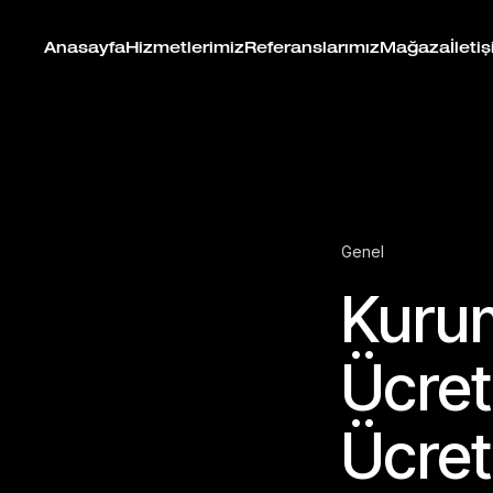
Anasayfa
Hizmetlerimiz
Referanslarımız
Mağaza
İleti
Genel
Kurum
Ücret
Ücret