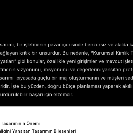
arımı, bir işletmenin pazar içerisinde benzersiz ve akılda kal
ğlayan kritik bir unsurdur. Bu nedenle, “Kurumsal Kimlik T
atları” gibi konular, özellikle yeni girişimler ve mevcut işle
letmenin vizyonunu, misyonunu ve değerlerini yansıtan prof
sarımı, piyasada güçlü bir imaj oluşturmanın ve müşteri sad
ridir. İşte bu yüzden, doğru bütçe planlaması yaparak akıllı
rdürülebilir başarı için elzemdir.
ents
 Tasarımının Önemi
liğini Yansıtan Tasarımın Bileşenleri