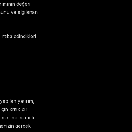
rımının değeri
munu ve algılanan
intiba edindikleri
yapılan yatırım,
in kritik bir
tasarımı hizmeti
menizin gerçek