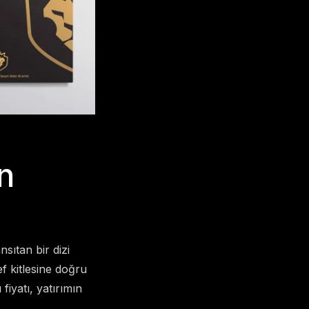
an
sıtan bir dizi
ef kitlesine doğru
fiyatı, yatırımın