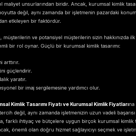
mel maliyet unsurlarından biridir. Ancak, kurumsal kimlik tasa
boyutta değil, aynı zamanda bir işletmenin pazardaki konu
an etkileyen bir faktördür.
i, müşterilerin ve potansiyel müşterilerin sizin hakkınızda ilk 
mli bir rol oynar. Güçlü bir kurumsal kimlik tasarımı:
i arttırır.
ni güçlendirir.
lık yaratır.
esyonel bir imaj sergilemesine yardımcı olur.
sal Kimlik Tasarımı Fiyatı ve Kurumsal Kimlik Fiyatları
na 
tercih değil, aynı zamanda işletmenizin uzun vadeli başarısı iç
da, farklı ihtiyaç ve bütçelere uygun birçok kurumsal kimlik 
cak, önemli olan doğru hizmet sağlayıcıyı seçmek ve işlet