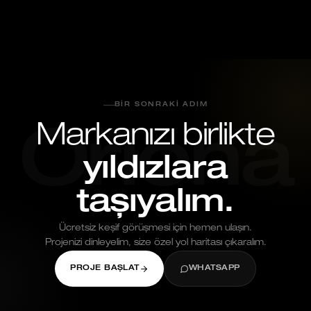
Mayıs 26, 2026
BIR SONRAKI ADIM
Markanızı birlikte
Oriona
yıldızlara
taşıyalım.
Ücretsiz keşif görüşmesi için hemen ulaşın.
Projenizi dinleyelim, size özel yol haritası çıkaralım.
PROJE BAŞLAT
WHATSAPP