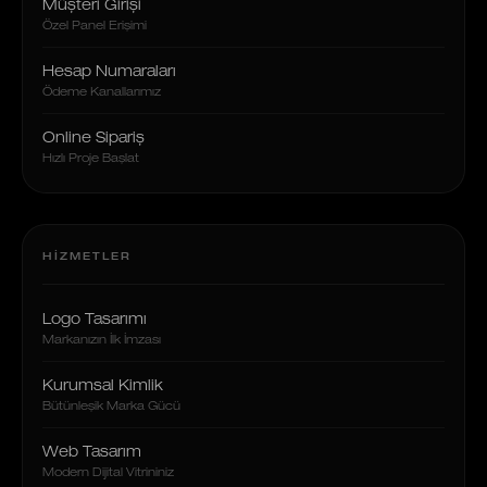
Müşteri Girişi
Özel Panel Erişimi
Hesap Numaraları
Ödeme Kanallarımız
Online Sipariş
Hızlı Proje Başlat
HIZMETLER
Logo Tasarımı
Markanızın İlk İmzası
Kurumsal Kimlik
Bütünleşik Marka Gücü
Web Tasarım
Modern Dijital Vitrininiz