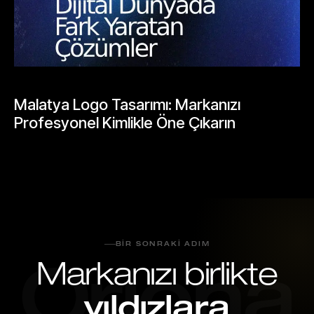
BLOGLAR
Malatya Logo Tasarımı: Markanızı
Profesyonel Kimlikle Öne Çıkarın
Mayıs 25, 2026
BIR SONRAKI ADIM
Markanızı birlikte
Oriona
yıldızlara