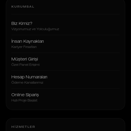
KURUMSAL
Biz Kimiz?
Vizyonumuz ve Yolculuğumuz
İnsan Kaynakları
Kariyer Fırsatları
Müşteri Girişi
Özel Panel Erişimi
Hesap Numaraları
Ödeme Kanallarımız
Online Sipariş
Hızlı Proje Başlat
HIZMETLER