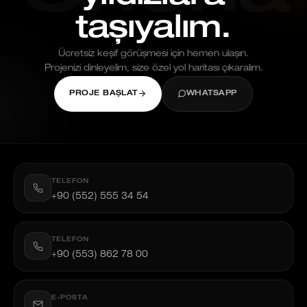
taşıyalım.
Ücretsiz keşif görüşmesi için hemen ulaşın.
Projenizi dinleyelim, size özel yol haritası çıkaralım.
PROJE BAŞLAT
WHATSAPP
TELEFON
+90 (552) 555 34 54
TELEFON
+90 (553) 862 78 00
E-POSTA