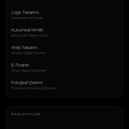
Logo Tasarımı
Markanızın İlk İmzası
Kurumsal Kimlik
Bütünleşik Marka Gücü
Web Tasarım
Modern Dijital Vitrininiz
E-Ticaret
Online Satış Çözümleri
Fotoğraf Çekimi
Profesyonel Görsel Çözümler
BAĞLANTILAR