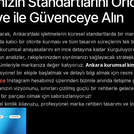
ızın Standartlarını Ori
ve ile Güvenceye Alın
arak, Ankara’daki işletmelerin küresel standartlarda bir mar
 kalıcı bir otorite kurması ve tüm tasarım süreçlerini tek
n kurumsal anayasalarını en ince detayına kadar kurguluyo
n analizler, rakiplerinizden sıyrılmanızı sağlayacak strateji
zümleriyle markanıza değer katıyoruz.
Ankara kurumsal kim
syonel bir ekiple başlatmak ve detaylı bilgi almak için resmi
co
Instagram hesabımız üzerinden bizimle anında iletişime ge
ızın vizyonunu, sınırları çizilmiş güçlü bir rehberle gelec
 bir parçası olmak için sabırsızlanıyoruz!