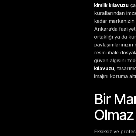
kimlik kılavuzu
çal
kurallarından imza
kadar markanızın t
Ankara’da faaliyet 
ortaklığı ya da k
paylaşımlarınızın 
resmi ihale dosya
güven algısını ze
kılavuzu
, tasarım
imajını koruma altı
Bir Ma
Olmaz 
Eksiksiz ve profe