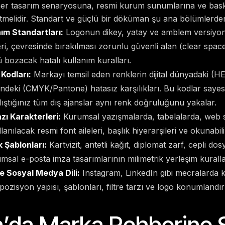
 her tasarım senaryosuna, resmi kurum sunumlarına ve bas
tmelidir. Standart ve güçlü bir döküman şu ana bölümlerde
ım Standartları:
Logonun dikey, yatay ve amblem versiyon
i, çevresinde bırakılması zorunlu güvenli alan (clear space)
 bozacak hatalı kullanım kuralları.
Kodları:
Markayı temsil eden renklerin dijital dünyadaki (
deki (CMYK/Pantone) hatasız karşılıkları. Bu kodlar sayes
alıştığınız tüm dış ajanslar aynı renk doğruluğunu yakalar.
zı Karakterleri:
Kurumsal yazışmalarda, tabelalarda, web s
anılacak resmi font aileleri, başlık hiyerarşileri ve okunabilir
 Şablonları:
Kartvizit, antetli kağıt, diplomat zarf, cepli dos
msal e-posta imza tasarımlarının milimetrik yerleşim kuralla
e Sosyal Medya Dili:
Instagram, LinkedIn gibi mecralarda k
ozisyon yapısı, şablonları, filtre tarzı ve logo konumlandır
’da Marka Rehberine 