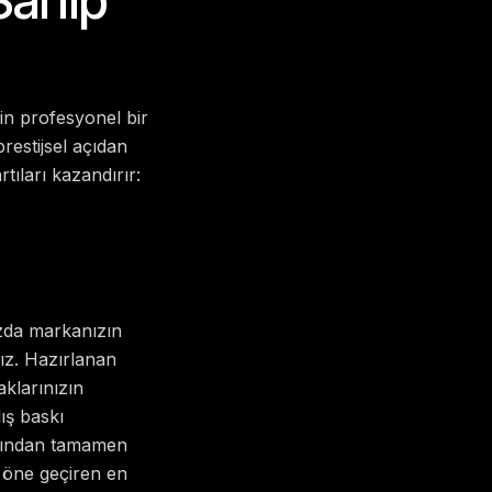
n profesyonel bir
estijsel açıdan
tıları kazandırır:
ızda markanızın
ız. Hazırlanan
aklarınızın
ış baskı
arından tamamen
 öne geçiren en