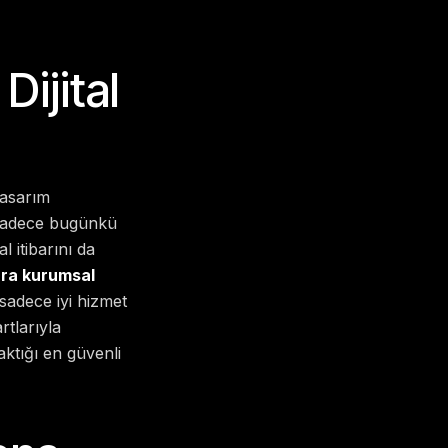
ijital
tasarım
. Sadece bugünkü
l itibarını da
ra kurumsal
sadece iyi hizmet
rtlarıyla
aktığı en güvenli