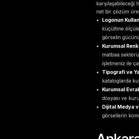
karşılaşabileceği
net bir çözüm üre
Logonun Kullan
küçültme ölçüler
görselin gücünü
Kurumsal Renk 
matbaa sektörün
işletmeniz ile ç
Tipografi ve Ya
kataloglarda kull
Kurumsal Evrak
dosyası ve kuru
Dijital Medya v
görsellerin komp
Ankara