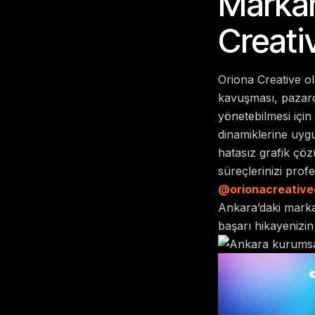
Markan
Creati
Oriona Creative ol
kavuşması, pazarda
yönetebilmesi içi
dinamiklerine uygu
hatasız grafik çö
süreçlerinizi profe
@orionacreative
Ankara’daki markan
başarı hikayenizin