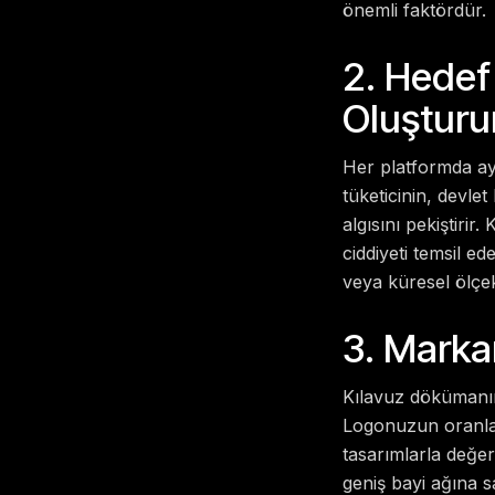
önemli faktördür.
2. Hedef
Oluşturu
Her platformda ayn
tüketicinin, devle
algısını pekiştirir
ciddiyeti temsil ed
veya küresel ölçek
3. Markan
Kılavuz dökümanını
Logonuzun oranları
tasarımlarla değer
geniş bayi ağına 