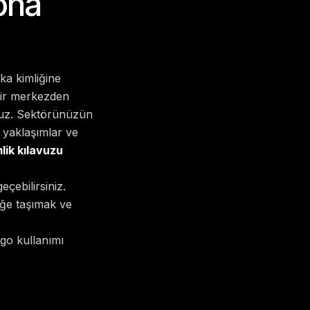
ona
ka kimliğine
 bir merkezden
ruz. Sektörünüzün
k yaklaşımlar ve
lik kılavuzu
çebilirsiniz.
eğe taşımak ve