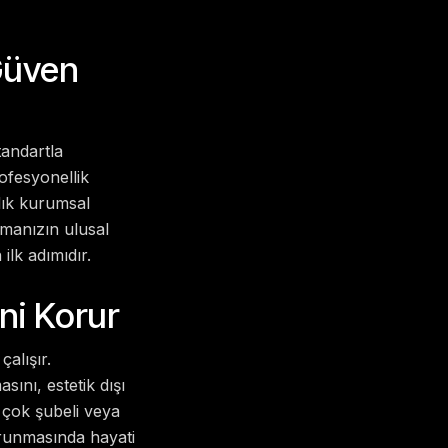
Güven
tandartla
rofesyonellik
ılık kurumsal
rmanızın ulusal
ilk adımıdır.
ini Korur
alışır.
ını, estetik dışı
 çok şubeli veya
orunmasında hayati