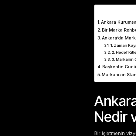
Table of Cont
Ankara Kurumsal
Bir Marka Rehb
Ankara’da Marka
1. Zaman Kayıp
2. Hedef Kit
3. Markanın G
Başkentin Gücü
Markanızın Stan
Ankara
Nedir 
Bir işletmenin vi