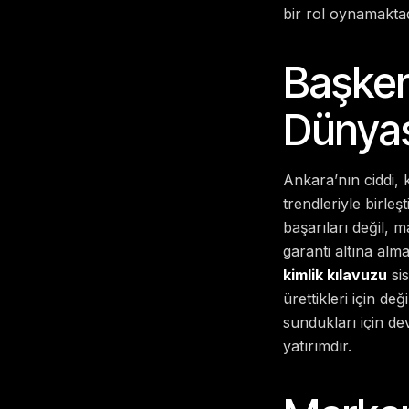
bir rol oynamaktad
Başken
Dünyas
Ankara’nın ciddi,
trendleriyle birle
başarıları değil, m
garanti altına alma
kimlik kılavuzu
sis
ürettikleri için de
sundukları için de
yatırımdır.