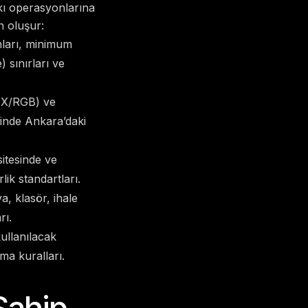
kı operasyonlarına
n oluşur:
ları, minimum
 sınırları ve
HEX/RGB) ve
inde Ankara’daki
itesinde ve
lik standartları.
ya, klasör, ihale
rı.
ullanılacak
ma kuralları.
Sahip