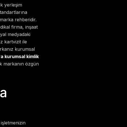
k yerleşim
tandartlarına
 marka rehberidir.
dikal firma, inşaat
syal medyadaki
kartvizit ile
arkanız kurumsal
a kurumsal kimlik
arak markanın özgün
sa
 işletmenizin