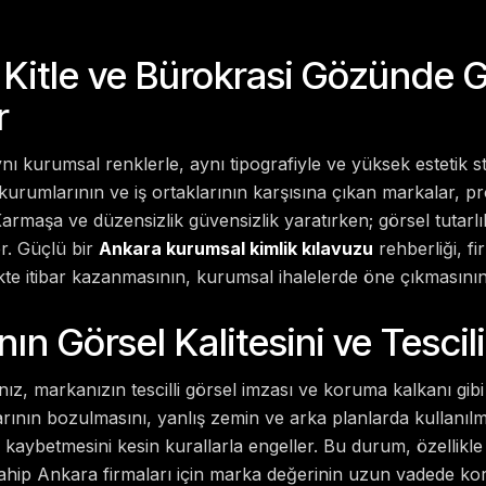
 Kitle ve Bürokrasi Gözünde 
r
ı kurumsal renklerle, aynı tipografiyle ve yüksek estetik s
t kurumlarının ve iş ortaklarının karşısına çıkan markalar, p
. Karmaşa ve düzensizlik güvensizlik yaratırken; görsel tutarl
er. Güçlü bir
Ankara kurumsal kimlik kılavuzu
rehberliği, fi
te itibar kazanmasının, kurumsal ihalelerde öne çıkmasının 
ın Görsel Kalitesini ve Tescil
z, markanızın tescilli görsel imzası ve koruma kalkanı gibi ç
nın bozulmasını, yanlış zemin ve arka planlarda kullanılmas
 kaybetmesini kesin kurallarla engeller. Bu durum, özellikle
sahip Ankara firmaları için marka değerinin uzun vadede k