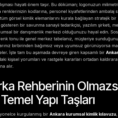
ışması hayati önem taşır. Bu döküman; logonuzun milimetri
 renklerinizin kodlarına, personel kıyafetlerinden ambalaj s
üm görsel kimlik elemanlarını kurala bağlayan stratejik bir
gösteren bir savunma sanayii tedarikçisi, yazılım şirketi, me
urumsal bir danışmanlık merkezi olduğunuzu hayal edin. So
renk tonu ile genel merkez tabelanız, müşteriye sunduğunuz 
larınız birbirinden bağımsız veya uyumsuz görünüyorsa m
deler. İşte tam bu aşamada devreye giren kapsamlı bir
Ankar
daki kişisel yorumları ve rastgele kararları ortadan kaldır
na alır.
rka Rehberinin Olmaz
Temel Yapı Taşları
syonelce kurgulanmış bir
Ankara kurumsal kimlik kılavuzu
,