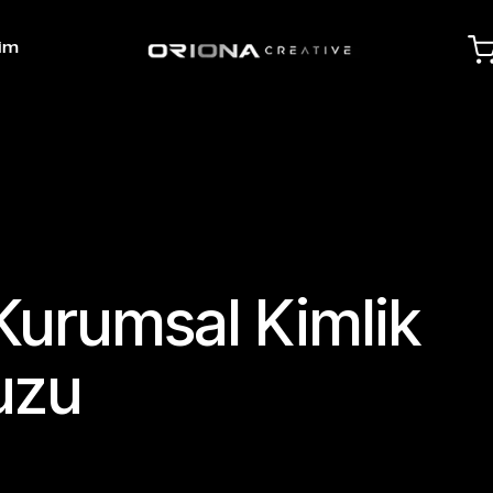
şim
Kurumsal Kimlik
uzu