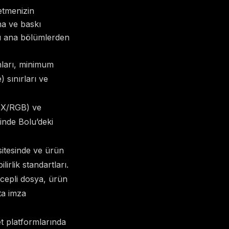
letmenizin
na ve baskı
şu ana bölümlerden
ları, minimum
 sınırları ve
HEX/RGB) ve
inde Bolu’deki
itesinde ve ürün
lirlik standartları.
, cepli dosya, ürün
ta imza
t platformlarında