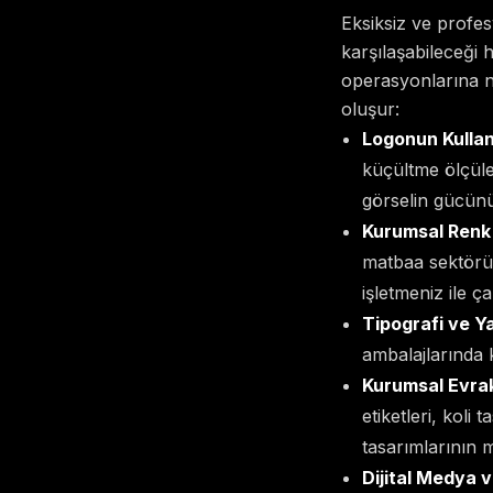
Eksiksiz ve profe
karşılaşabileceği
operasyonlarına n
oluşur:
Logonun Kullan
küçültme ölçüler
görselin gücünü
Kurumsal Renk 
matbaa sektörün
işletmeniz ile ç
Tipografi ve Ya
ambalajlarında ku
Kurumsal Evrak
etiketleri, koli
tasarımlarının m
Dijital Medya v