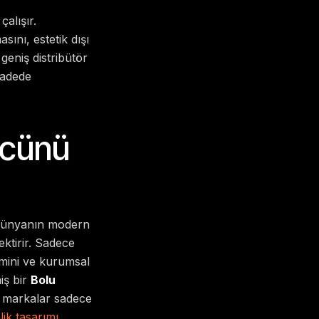
alışır.
ını, estetik dışı
geniş distribütör
vadede
ücünü
ş dünyanın modern
ektirir. Sadece
imini ve kurumsal
miş bir
Bolu
k markalar sadece
ik tasarımı