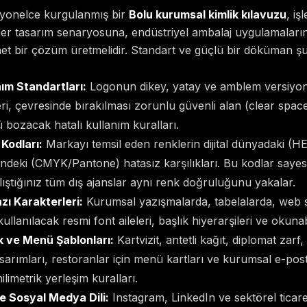
syonelce kurgulanmış bir
Bolu kurumsal kimlik kılavuzu
, iş
 her tasarım senaryosuna, endüstriyel ambalaj uygulamaları
et bir çözüm üretmelidir. Standart ve güçlü bir döküman 
ım Standartları:
Logonun dikey, yatay ve amblem versiyon
i, çevresinde bırakılması zorunlu güvenli alan (clear space)
 bozacak hatalı kullanım kuralları.
Kodları:
Markayı temsil eden renklerin dijital dünyadaki (
deki (CMYK/Pantone) hatasız karşılıkları. Bu kodlar sayes
alıştığınız tüm dış ajanslar aynı renk doğruluğunu yakalar.
zı Karakterleri:
Kurumsal yazışmalarda, tabelalarda, web s
llanılacak resmi font aileleri, başlık hiyerarşileri ve okunabi
 ve Menü Şablonları:
Kartvizit, antetli kağıt, diplomat zarf
 tasarımları, restoranlar için menü kartları ve kurumsal e-pos
ilimetrik yerleşim kuralları.
e Sosyal Medya Dili:
Instagram, LinkedIn ve sektörel ticare