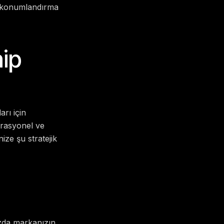
go konumlandırma
ip
rı için
rasyonel ve
ize şu stratejik
ızda markanızın