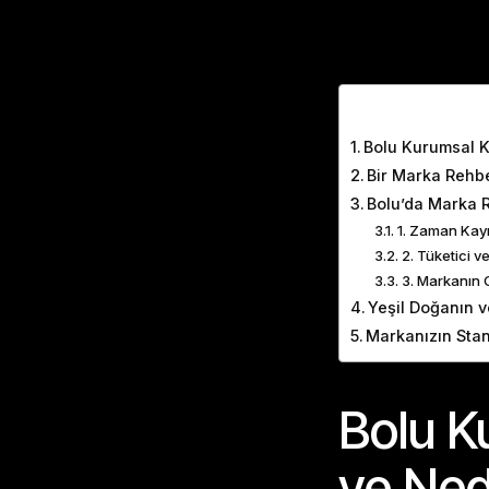
Table of Cont
Bolu Kurumsal K
Bir Marka Rehb
Bolu’da Marka R
1. Zaman Kayıp
2. Tüketici 
3. Markanın G
Yeşil Doğanın v
Markanızın Stan
Bolu K
ve Ned