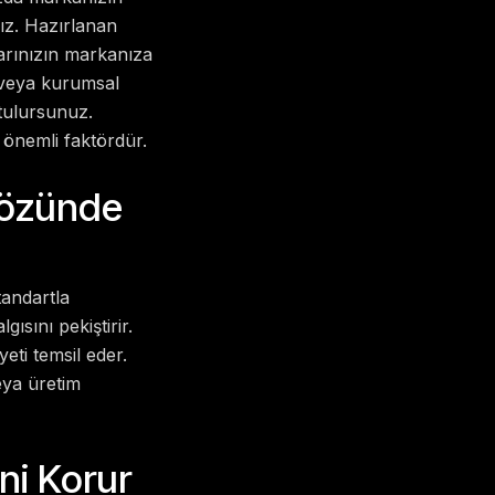
ız. Hazırlanan
larınızın markanıza
j veya kurumsal
tulursunuz.
önemli faktördür.
Gözünde
tandartla
ısını pekiştirir.
eti temsil eder.
eya üretim
ini Korur