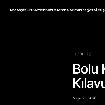
Anasayfa
Hizmetlerimiz
Referanslarımız
Mağaza
İleti
BLOGLAR
Bolu 
Kılav
Mayıs 26, 2026