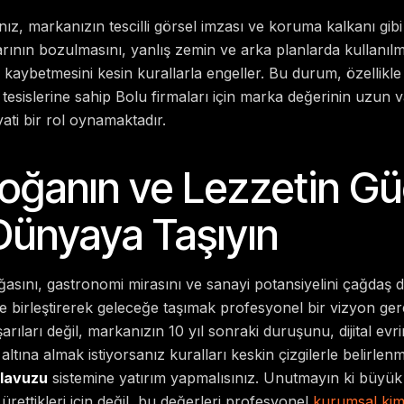
z, markanızın tescilli görsel imzası ve koruma kalkanı gibi ç
nın bozulmasını, yanlış zemin ve arka planlarda kullanılmas
 kaybetmesini kesin kurallarla engeller. Bu durum, özellikle 
tesislerine sahip Bolu firmaları için marka değerinin uzun 
ti bir rol oynamaktadır.
Doğanın ve Lezzetin G
 Dünyaya Taşıyın
ğasını, gastronomi mirasını ve sanayi potansiyelini çağda
le birleştirerek geleceğe taşımak profesyonel bir vizyon ger
rıları değil, markanızın 10 yıl sonraki duruşunu, dijital evr
i altına almak istiyorsanız kuralları keskin çizgilerle belirlen
ılavuzu
sistemine yatırım yapmalısınız. Unutmayın ki büyü
ürettikleri için değil, bu değerleri profesyonel
kurumsal kiml