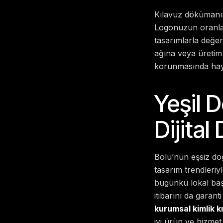
Kılavuz dökümanını
Logonuzun oranları
tasarımlarla değer
ağına veya üretim 
korunmasında haya
Yeşil 
Dijital
Bolu’nun eşsiz do
tasarım trendleriy
bugünkü lokal başa
itibarını da garant
kurumsal kimlik k
iyi ürün ve hizmet 