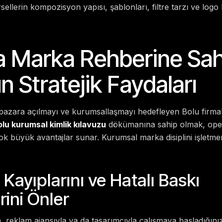
rsellerin kompozisyon yapısı, şablonları, filtre tarzı ve lo
a Marka Rehberine Sah
n Stratejik Faydaları
pazara açılmayı ve kurumsallaşmayı hedefleyen Bolu firmala
lu kurumsal kimlik kılavuzu
dökümanına sahip olmak, ope
çok büyük avantajlar sunar. Kurumsal marka disiplini işletmen
Kayıplarını ve Hatalı Baskı
rini Önler
, reklam ajansıyla ya da tasarımcıyla çalışmaya başladığın