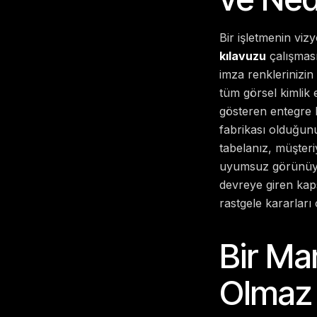
Bir işletmenin vi
kılavuzu
çalışması
imza renklerinizin
tüm görsel kimlik 
gösteren entegre bi
fabrikası olduğunu
tabelanız, müşter
uyumsuz görünüyo
devreye giren kap
rastgele kararları
Bir Ma
Olmaz 