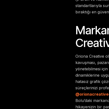
standartlarıyla su
bıraktığı en güvenl
Markan
Creati
Oriona Creative ol
kavuşması, pazarda
yönetebilmesi içi
dinamiklerine uygu
hatasız grafik çö
süreçlerinizi profe
@orionacreative
Bolu’daki markanız
hikayenizin bir pa