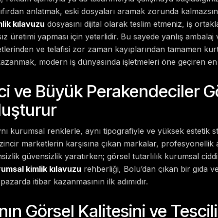
sıfırdan anlatmak, eski dosyaları aramak zorunda kalmazsın
lik kılavuzu
dosyasını dijital olarak teslim etmeniz, iş ortak
z üretimi yapması için yeterlidir. Bu sayede yanlış ambala
etlerinden ve telafisi zor zaman kayıplarından tamamen kur
azanmak, modern iş dünyasında işletmeleri öne geçiren en 
ici ve Büyük Perakendeciler 
uşturur
ı kurumsal renklerle, aynı tipografiyle ve yüksek estetik s
 zincir marketlerin karşısına çıkan markalar, profesyonellik alg
zlik güvensizlik yaratırken; görsel tutarlılık kurumsal ciddiy
rumsal kimlik kılavuzu
rehberliği, Bolu’dan çıkan bir gıda v
pazarda itibar kazanmasının ilk adımıdır.
ın Görsel Kalitesini ve Tescil