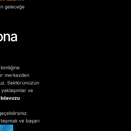
zın geleceğe
ona
kimliğine
 bir merkezden
ruz. Sektörünüzün
k yaklaşımlar ve
 kılavuzu
çebilirsiniz.
 taşımak ve başarı