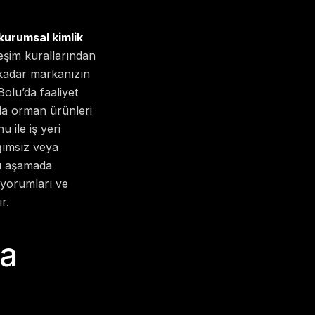
kurumsal kimlik
eşim kurallarından
 kadar markanızın
Bolu’da faaliyet
a da orman ürünleri
 ile iş yeri
ğımsız veya
bu aşamada
l yorumları ve
r.
sa