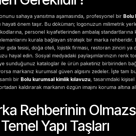
zyonunu sahaya yansıtma aşamasında, profesyonel bir
Bolu 
 hayati önem taşır. Bu döküman; logonuzun milimetrik yerl
 kodlarına, personel kıyafetlerinden ambalaj standartlarına
elemanlarını kurala bağlayan stratejik bir marka rehberidir. 
r gıda tesisi, doğa oteli, lojistik firması, restoran zinciri y
zu hayal edin. Sosyal medyadaki paylaşımlarınızın renk tonu
iye sunduğunuz kataloglar ile ürün paketiniz birbirinden ba
rsa markanız kurumsal güven algısını zedeler. İşte tam 
samlı bir
Bolu kurumsal kimlik kılavuzu
, tasarımdaki kişise
 ortadan kaldırarak markanın özgün imajını koruma altına alı
rka Rehberinin Olmaz
Temel Yapı Taşları