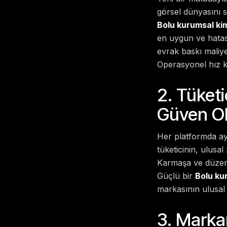
görsel dünyasını 
Bolu kurumsal kim
en uygun ve hatası
evrak baskı maliy
Operasyonel hız k
2. Tüket
Güven Ol
Her platformda ayn
tüketicinin, ulusal
Karmaşa ve düzensi
Güçlü bir
Bolu ku
markasının ulusal 
3. Markan