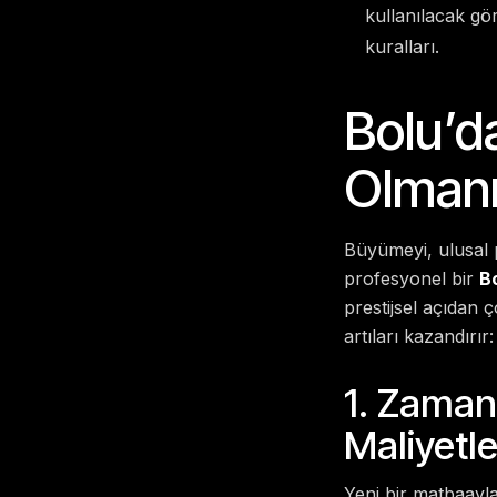
kullanılacak gö
kuralları.
Bolu’d
Olmanı
Büyümeyi, ulusal 
profesyonel bir
Bo
prestijsel açıdan 
artıları kazandırır:
1. Zaman 
Maliyetle
Yeni bir matbaayla