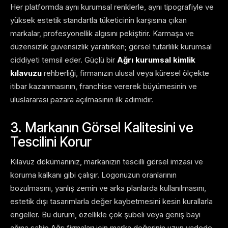
Her platformda aynı kurumsal renklerle, aynı tipografiyle ve
yüksek estetik standartla tüketicinin karşısına çıkan
markalar, profesyonellik algısını pekiştirir. Karmaşa ve
düzensizlik güvensizlik yaratırken; görsel tutarlılık kurumsal
ciddiyeti temsil eder. Güçlü bir
Ağrı kurumsal kimlik
kılavuzu
rehberliği, firmanızın ulusal veya küresel ölçekte
itibar kazanmasının, franchise vererek büyümesinin ve
uluslararası pazara açılmasının ilk adımıdır.
3. Markanın Görsel Kalitesini ve
Tescilini Korur
Kılavuz dökümanınız, markanızın tescilli görsel imzası ve
koruma kalkanı gibi çalışır. Logonuzun oranlarının
bozulmasını, yanlış zemin ve arka planlarda kullanılmasını,
estetik dışı tasarımlarla değer kaybetmesini kesin kurallarla
engeller. Bu durum, özellikle çok şubeli veya geniş bayi
ağına sahip Ağrı firmaları için marka değerinin uzun vadede