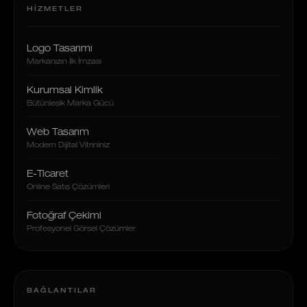
HIZMETLER
Logo Tasarımı
Markanızın İlk İmzası
Kurumsal Kimlik
Bütünleşik Marka Gücü
Web Tasarım
Modern Dijital Vitrininiz
E-Ticaret
Online Satış Çözümleri
Fotoğraf Çekimi
Profesyonel Görsel Çözümler
BAĞLANTILAR