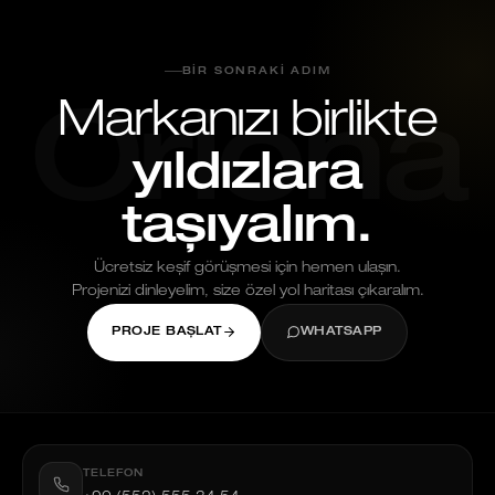
BIR SONRAKI ADIM
Markanızı birlikte
Oriona
yıldızlara
taşıyalım.
Ücretsiz keşif görüşmesi için hemen ulaşın.
Projenizi dinleyelim, size özel yol haritası çıkaralım.
PROJE BAŞLAT
WHATSAPP
TELEFON