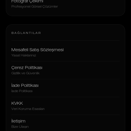
Fotoğraf Çekimi
Profesyonel Görsel Çözümler
BAĞLANTILAR
Mesafeli Satış Sözleşmesi
Yasal Haklarınız
Çerez Politikası
Gizlilik ve Güvenlik
İade Politikası
İade Politikası
KVKK
Veri Koruma Esasları
İletişim
Bize Ulaşın