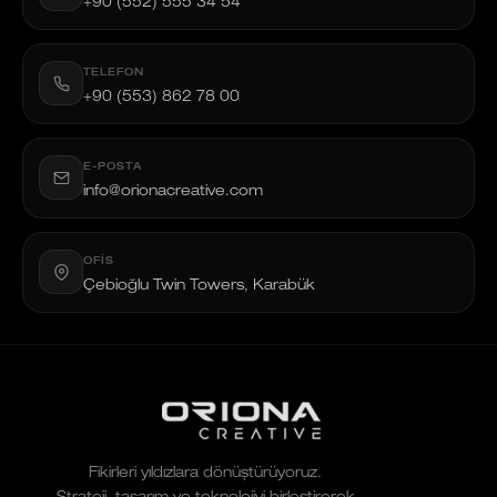
+90 (552) 555 34 54
TELEFON
+90 (553) 862 78 00
E-POSTA
info@orionacreative.com
OFIS
Çebioğlu Twin Towers, Karabük
Fikirleri yıldızlara dönüştürüyoruz.