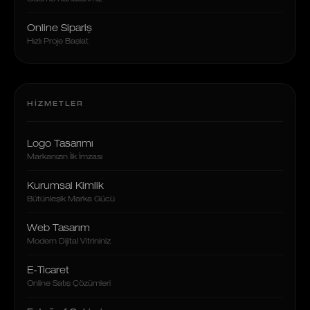
Online Sipariş
Hızlı Proje Başlat
HIZMETLER
Logo Tasarımı
Markanızın İlk İmzası
Kurumsal Kimlik
Bütünleşik Marka Gücü
Web Tasarım
Modern Dijital Vitrininiz
E-Ticaret
Online Satış Çözümleri