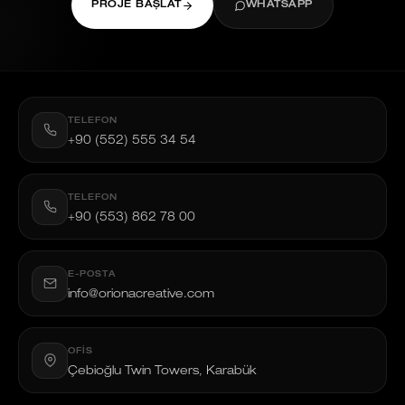
PROJE BAŞLAT
WHATSAPP
TELEFON
+90 (552) 555 34 54
TELEFON
+90 (553) 862 78 00
E-POSTA
info@orionacreative.com
OFIS
Çebioğlu Twin Towers, Karabük