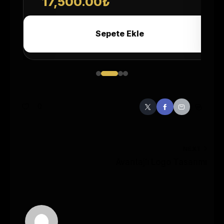
17,500.00
₺
Sepete Ekle
0
NEXT
Avantajlı Logo Tasarımı