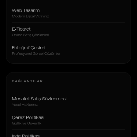
Web Tasarım
Modern Dijital Vitrininiz
E-Ticaret
Online Satış Çözümleri
Fotoğraf Çekimi
Profesyonel Görsel Çözümler
BAĞLANTILAR
Mesafeli Satış Sözleşmesi
Yasal Haklarınız
Çerez Politikası
Gizlilik ve Güvenlik
İade Politikası