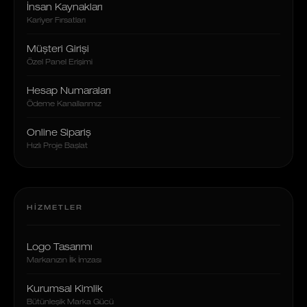
İnsan Kaynakları
Kariyer Fırsatları
Müşteri Girişi
Özel Panel Erişimi
Hesap Numaraları
Ödeme Kanallarımız
Online Sipariş
Hızlı Proje Başlat
HIZMETLER
Logo Tasarımı
Markanızın İlk İmzası
Kurumsal Kimlik
Bütünleşik Marka Gücü