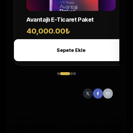
Avantajlı E-Ticaret Paket
40,000.00
₺
Sepete Ekle
0
PREVIOUS
NEXT
Avantajlı Yıllık Sosyal
Kurumsal Ürün Katalog
Medya
Tasarımı