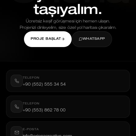
taşıyalım.
Ücretsiz keşif görüşmesi için hemen ulaşın.
Projenizi dinleyelim, size özel yol haritası çıkaralım.
PROJE BAŞLAT
WHATSAPP
TELEFON
+90 (552) 555 34 54
TELEFON
+90 (553) 862 78 00
E-POSTA