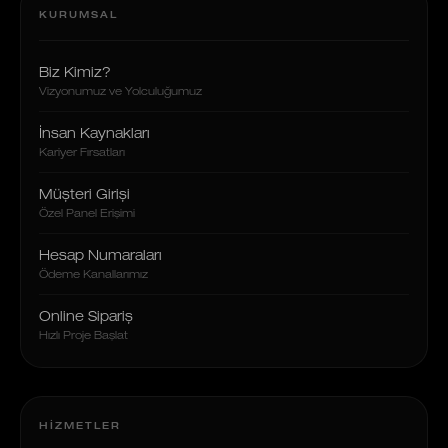
KURUMSAL
Biz Kimiz?
Vizyonumuz ve Yolculuğumuz
İnsan Kaynakları
Kariyer Fırsatları
Müşteri Girişi
Özel Panel Erişimi
Hesap Numaraları
Ödeme Kanallarımız
Online Sipariş
Hızlı Proje Başlat
HIZMETLER