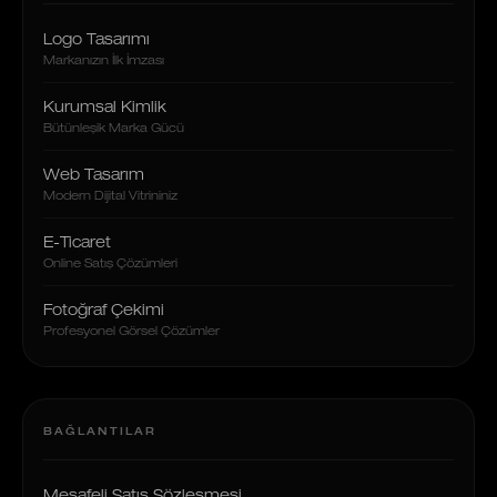
Logo Tasarımı
Markanızın İlk İmzası
Kurumsal Kimlik
Bütünleşik Marka Gücü
Web Tasarım
Modern Dijital Vitrininiz
E-Ticaret
Online Satış Çözümleri
Fotoğraf Çekimi
Profesyonel Görsel Çözümler
BAĞLANTILAR
Mesafeli Satış Sözleşmesi