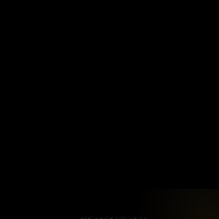
Recent Posts
The Home’s
Konya Kurumsal Kimlik
Kocaeli Kurumsal Kimlik
Kırşehir Kurumsal Kimlik
Kırklareli Kurumsal Kimlik
Recent Comments
Görüntülenecek bir yorum yok.