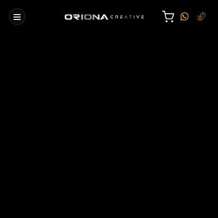
We're sorry, but your query did not
match
Can't find what you need? Take a moment and do a search
below or start from
our homepage
.
Ara
Ara