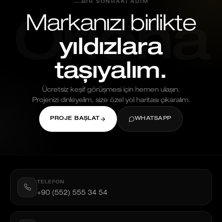
BIR SONRAKI ADIM
Markanızı birlikte
Oriona
yıldızlara
taşıyalım.
Ücretsiz keşif görüşmesi için hemen ulaşın.
Projenizi dinleyelim, size özel yol haritası çıkaralım.
PROJE BAŞLAT
WHATSAPP
TELEFON
+90 (552) 555 34 54