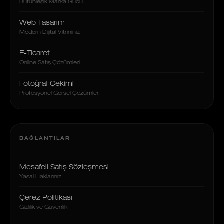
Bütünleşik Marka Gücü
Web Tasarım
Modern Dijital Vitrininiz
E-Ticaret
Online Satış Çözümleri
Fotoğraf Çekimi
Profesyonel Görsel Çözümler
BAĞLANTILAR
Mesafeli Satış Sözleşmesi
Yasal Haklarınız
Çerez Politikası
Gizlilik ve Güvenlik