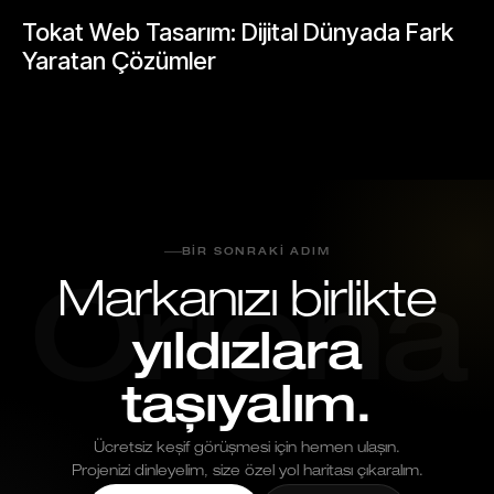
BLOGLAR
Tokat Web Tasarım: Dijital Dünyada Fark
Yaratan Çözümler
Mayıs 25, 2026
BIR SONRAKI ADIM
Markanızı birlikte
Oriona
yıldızlara
taşıyalım.
Ücretsiz keşif görüşmesi için hemen ulaşın.
Projenizi dinleyelim, size özel yol haritası çıkaralım.