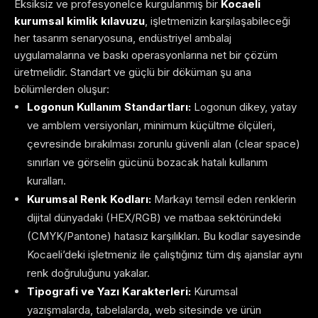
Eksiksiz ve profesyonelce kurgulanmış bir
Kocaeli
kurumsal kimlik kılavuzu
, işletmenizin karşılaşabileceği
her tasarım senaryosuna, endüstriyel ambalaj
uygulamalarına ve baskı operasyonlarına net bir çözüm
üretmelidir. Standart ve güçlü bir döküman şu ana
bölümlerden oluşur:
Logonun Kullanım Standartları:
Logonun dikey, yatay
ve amblem versiyonları, minimum küçültme ölçüleri,
çevresinde bırakılması zorunlu güvenli alan (clear space)
sınırları ve görselin gücünü bozacak hatalı kullanım
kuralları.
Kurumsal Renk Kodları:
Markayı temsil eden renklerin
dijital dünyadaki (HEX/RGB) ve matbaa sektöründeki
(CMYK/Pantone) hatasız karşılıkları. Bu kodlar sayesinde
Kocaeli’deki işletmeniz ile çalıştığınız tüm dış ajanslar aynı
renk doğruluğunu yakalar.
Tipografi ve Yazı Karakterleri:
Kurumsal
yazışmalarda, tabelalarda, web sitesinde ve ürün