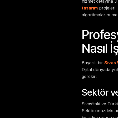
hizmet detayına 3 
tasarım
projeleri
algoritmalarını m
Profes
Nasıl İ
Başarılı bir
Sivas
Dijital dünyada yü
gerekir:
Sektör ve
Sivas’taki ve Türki
Sektörünüzdeki açık
bir adım önüne ge