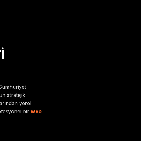
i
 Cumhuriyet
n stratejik
alarından yerel
rofesyonel bir
web