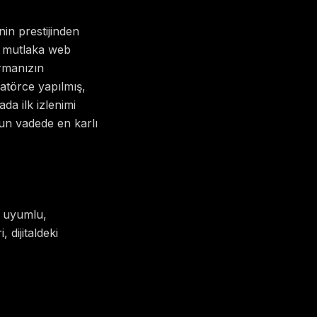
inin prestijinden
e mutlaka web
irmanızın
matörce yapılmış,
ada ilk izlenimi
un vadede en karlı
m uyumlu,
 dijitaldeki