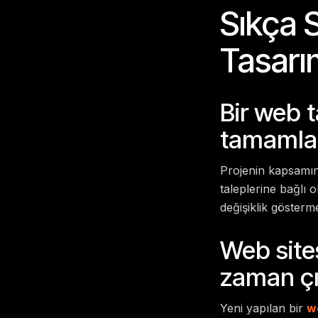
Sıkça 
Tasarı
Bir web 
tamamla
Projenin kapsamına
taleplerine bağlı 
değişiklik gösterme
Web site
zaman ç
Yeni yapılan bir
w