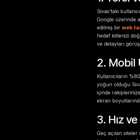
Sivas’taki kullanı
Google üzerinde a
edilmiş bir
web ta
hedef kitlenizi do
ve detayları görüşe
2. Mobil
Kullanıcıların %80’
yoğun olduğu Sivas
içinde rakiplerini
ekran boyutlarınd
3. Hız ve
Geç açılan siteler 