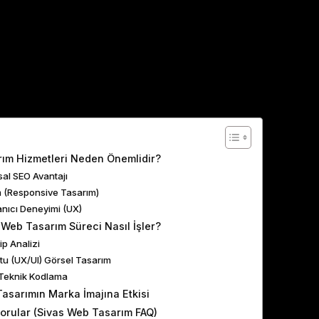
ents
ım Hizmetleri Neden Önemlidir?
usal SEO Avantajı
m (Responsive Tasarım)
lanıcı Deneyimi (UX)
 Web Tasarım Süreci Nasıl İşler?
ip Analizi
stu (UX/UI) Görsel Tasarım
Teknik Kodlama
asarımın Marka İmajına Etkisi
Sorular (Sivas Web Tasarım FAQ)