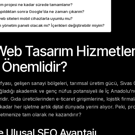
ım projesi ne kadar sürede tamamlanır?
apıldıktan sonra Google’da ne zaman çıkarım?
eb siteleri mobil cihazlarla uyumlu mu?
 yönetim paneli olacak mı? İçerikleri değiştirebilir miyim?
Web Tasarım Hizmetler
Önemlidir?
fyası, gelişen sanayi bölgeleri, tarımsal üretim gücü, Sivas
ağladığı akademik ve genç nüfus potansiyeli ile İç Anadolu’nu
dir. Gıda üreticilerinden e-ticaret girişimlerine, lojistik firm
adar her işletme artık dijital dünyada yerini alıyor. Peki, p
letmenize tam olarak ne kazandırır?
ve Ulusal SEO Avantajı