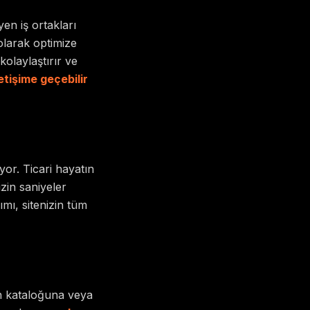
en iş ortakları
olarak optimize
olaylaştırır ve
letişime geçebilir
yor. Ticari hayatın
zin saniyeler
mı, sitenizin tüm
rün kataloğuna veya