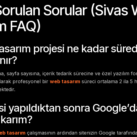
Sorulan Sorular (Sivas
m FAQ)
tasarım projesi ne kadar süre
nır?
, sayfa sayısına, içerik tedarik sürecine ve özel yazılım f
olarak profesyonel bir
web tasarım
süreci ortalama 2 ila 5 
ktedir.
si yapıldıktan sonra Google’d
ıkarım?
eb tasarım
çalışmasının ardından sitenizin Google tarafınd