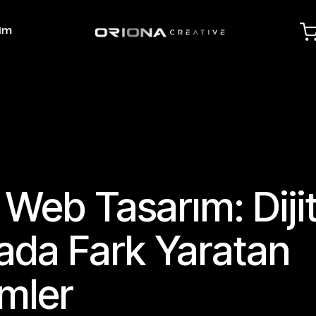
şim
 Web Tasarım: Dijit
da Fark Yaratan
mler