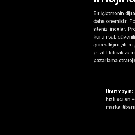
Bir işletmenin dijit
daha önemlidir. P
sitenizi inceler. 
kurumsal, güvenili
güncelliğini yitirm
pozitif kılmak ad
pazarlama stratejis
Unutmayın:
hızlı açılan
marka itibarın