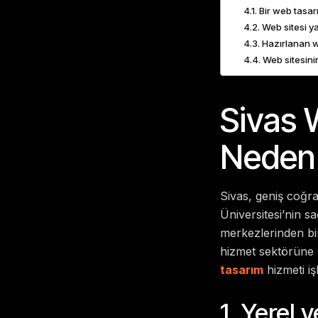
Bir web tasar
Web sitesi y
Hazırlanan w
Web sitesinin
Sivas 
Neden 
Sivas, geniş coğra
Üniversitesi’nin s
merkezlerinden biri
hizmet sektörüne k
tasarım
hizmeti iş
1. Yerel 