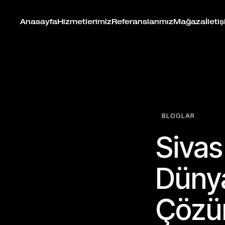
Anasayfa
Hizmetlerimiz
Referanslarımız
Mağaza
İleti
BLOGLAR
Sivas
Dünya
Çözü