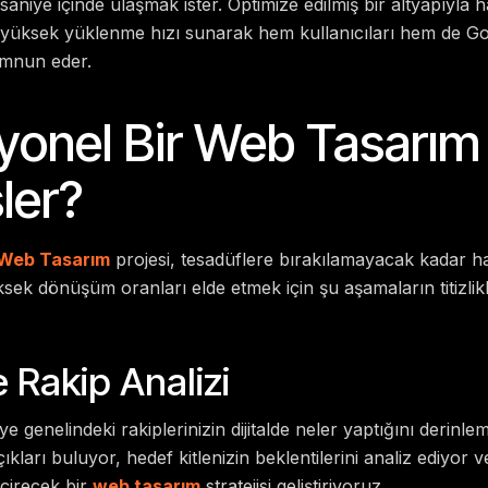
saniye içinde ulaşmak ister. Optimize edilmiş bir altyapıyla 
, yüksek yüklenme hızı sunarak hem kullanıcıları hem de G
emnun eder.
yonel Bir Web Tasarım
şler?
 Web Tasarım
projesi, tesadüflere bırakılamayacak kadar has
ksek dönüşüm oranları elde etmek için şu aşamaların titizlik
 Rakip Analizi
ye genelindeki rakiplerinizin dijitalde neler yaptığını derinl
ları buluyor, hedef kitlenizin beklentilerini analiz ediyor ve 
çirecek bir
web tasarım
stratejisi geliştiriyoruz.