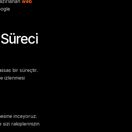
hazırlanan
web
oogle
 Süreci
sas bir süreçtir.
le izlenmesi
emesine inceyoruz.
sizi rakiplerinizin