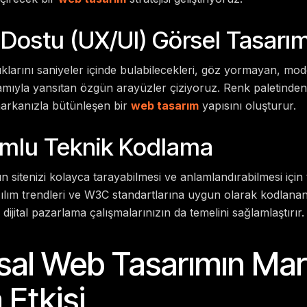
ı Dostu (UX/UI) Görsel Tasarı
dıklarını saniyeler içinde bulabilecekleri, göz yormayan, m
lamıyla yansıtan özgün arayüzler çiziyoruz. Renk paletinden
arkanızla bütünleşen bir
web tasarım
yapısını oluşturur.
mlu Teknik Kodlama
 sitenizi kolayca tarayabilmesi ve anlamlandırabilmesi için
azılım trendleri ve W3C standartlarına uygun olarak kodlana
 dijital pazarlama çalışmalarınızın da temelini sağlamlaştırır.
al Web Tasarımın Ma
 Etkisi