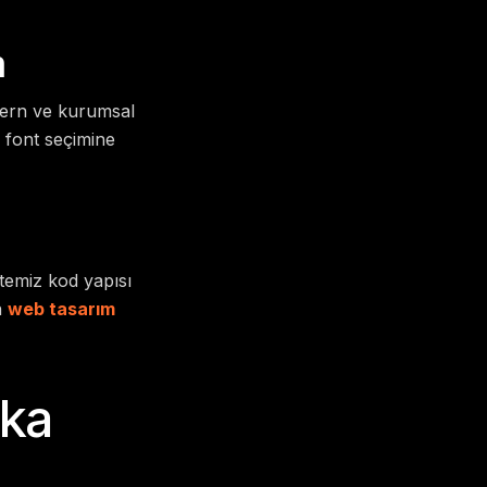
m
odern ve kurumsal
 font seçimine
 temiz kod yapısı
n
web tasarım
rka