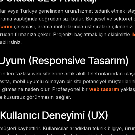
cılar veya Türkiye genelinden ürün/hizmet tedarik etmek istey
rama yaptığında doğrudan sizi bulur. Bölgesel ve sektörel 
sarım
çalışması, arama motorlarında üst sıralara çıkmanızı k
ğrudan firmanıza çeker. Projenizi başlatmak için ekibimizle
i
bilirsiniz.
 Uyum (Responsive Tasarım)
inden fazlası web sitelerine artık akıllı telefonlarından ulaşı
’ta, mobil uyumlu olmayan bir site potansiyel müşterilerini
ze gitmesine neden olur. Profesyonel bir
web tasarım
yaklaşı
a kusursuz görünmesini sağlar.
 Kullanıcı Deneyimi (UX)
müşteri kaybettirir. Kullanıcılar aradıkları teknik bilgiye, ü