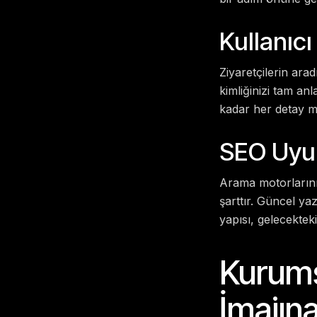
Kullanıc
Ziyaretçilerin ara
kimliğinizi tam an
kadar her detay m
SEO Uyu
Arama motorlarının
şarttır. Güncel y
yapısı, gelecekteki
Kurums
İmajına