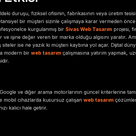
aldeki duruşu, fiziksel ofisinin, fabrikasının veya üretim tesis
otansiyel bir müşteri sizinle çalışmaya karar vermeden önc
Profesyonelce kurgulanmış bir
Sivas Web Tasarım
projesi, f
r ve işine değer veren bir marka olduğu algısını yaratır. A
iş siteler ise ne yazık ki müşteri kaybına yol açar. Dijital düny
ına modern bir
web tasarım
çalışmasına yatırım yapmak, uz
idir.
Google ve diğer arama motorlarının güncel kriterlerine ta
 ve mobil cihazlarda kusursuz çalışan
web tasarım
çözümleri,
ızı kalıcı hale getirir.