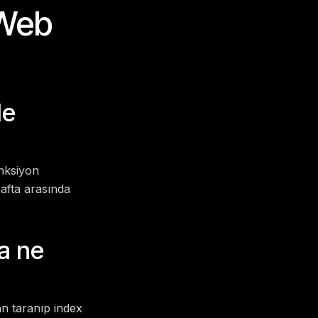
 Web
de
onksiyon
hafta arasında
a ne
an taranıp index