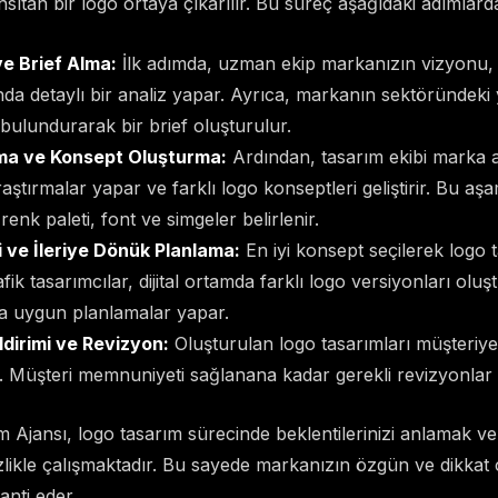
nsıtan bir logo ortaya çıkarılır. Bu süreç aşağıdaki adımlard
ve Brief Alma:
İlk adımda, uzman ekip markanızın vizyonu, h
nda detaylı bir analiz yapar. Ayrıca, markanın sektöründeki 
ulundurarak bir brief oluşturulur.
ma ve Konsept Oluşturma:
Ardından, tasarım ekibi marka a
raştırmalar yapar ve farklı logo konseptleri geliştirir. Bu a
renk paleti, font ve simgeler belirlenir.
 ve İleriye Dönük Planlama:
En iyi konsept seçilerek logo t
ik tasarımcılar, dijital ortamda farklı logo versiyonları oluşt
a uygun planlamalar yapar.
ldirimi ve Revizyon:
Oluşturulan logo tasarımları müşteriye
nır. Müşteri memnuniyeti sağlanana kadar gerekli revizyonlar y
Ajansı, logo tasarım sürecinde beklentilerinizi anlamak ve
tizlikle çalışmaktadır. Bu sayede markanızın özgün ve dikkat ç
anti eder.