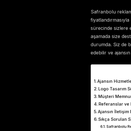
Safranbolu reklam
fiyatlandırmasıyla
sürecinde sizlere 
aşamada size deste
durumda. Siz de be
edebilir ve ajansın 
Table of Cont
Ajansın Hizmetle
Logo Tasarım S
Müşteri Memnun
Referanslar ve 
Ajansın İletişim 
Sıkça Sorulan S
Safranbolu Re