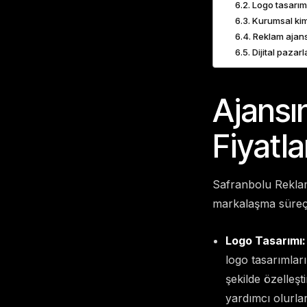
Logo tasarım 
Kurumsal kim
Reklam ajansı
Dijital paza
Ajansı
Fiyatl
Safranbolu Reklam 
markalaşma süreçl
Logo Tasarımı:
logo tasarımlar
şekilde özelleş
yardımcı olurlar