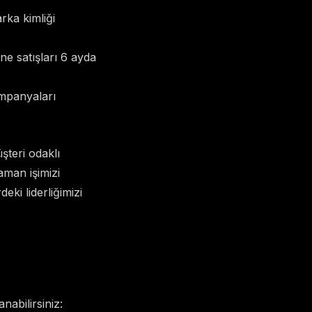
rka kimliği
ine satışları 6 ayda
mpanyaları
şteri odaklı
aman işimizi
eki liderliğimizi
nabilirsiniz: