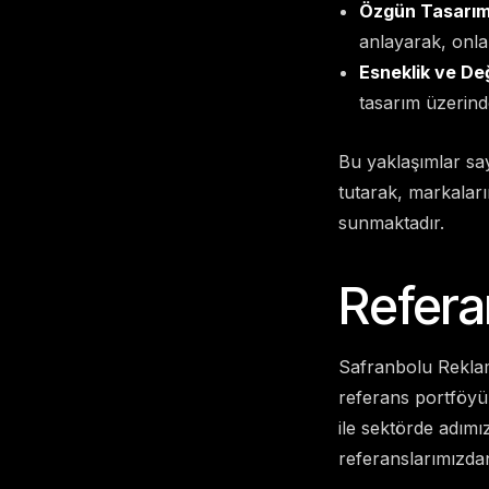
Özgün Tasarım 
anlayarak, onla
Esneklik ve Değ
tasarım üzerind
Bu yaklaşımlar sa
tutarak, markaları
sunmaktadır.
Refera
Safranbolu Reklam 
referans portföyün
ile sektörde adımı
referanslarımızdan