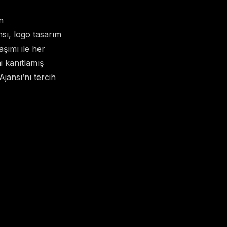
n
sı, logo tasarım
şımı ile her
i kanıtlamış
jansı’nı tercih