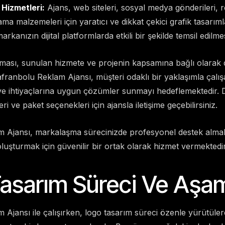
 Hizmetleri:
Ajans, web siteleri, sosyal medya gönderileri, 
ma malzemeleri için yaratıcı ve dikkat çekici grafik tasarım
arkanızın dijital platformlarda etkili bir şekilde temsil edilme
rması, sunulan hizmete ve projenin kapsamına bağlı olarak d
franbolu Reklam Ajansı, müşteri odaklı bir yaklaşımla çalış
ve ihtiyaçlarına uygun çözümler sunmayı hedeflemektedir. D
eri ve paket seçenekleri için ajansla iletişime geçebilirsiniz.
 Ajansı, markalaşma sürecinizde profesyonel destek almak 
ri oluşturmak için güvenilir bir ortak olarak hizmet vermektedir
asarım Süreci Ve Aşam
Ajansı ile çalışırken, logo tasarım süreci özenle yürütüle