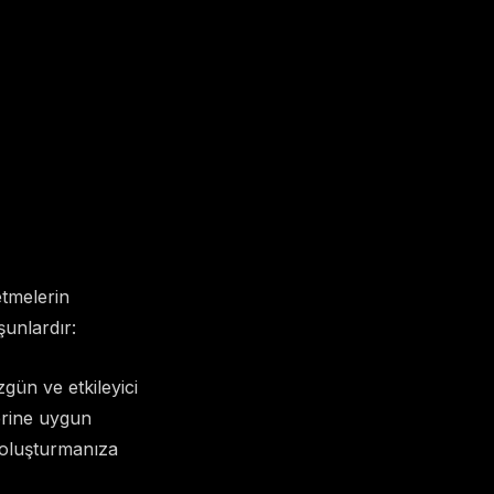
etmelerin
unlardır:
gün ve etkileyici
erine uygun
i oluşturmanıza