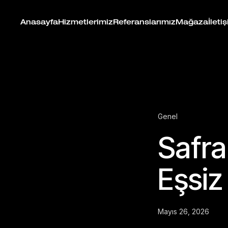
Anasayfa
Hizmetlerimiz
Referanslarımız
Mağaza
İleti
Genel
Safra
Eşsiz
Mayıs 26, 2026