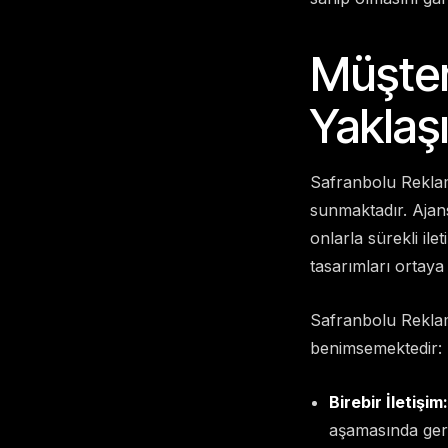
Müşter
Yaklaş
Safranbolu Reklam
sunmaktadır. Ajans,
onlarla sürekli ile
tasarımları ortaya
Safranbolu Reklam
benimsemektedir:
Birebir İletişim:
aşamasında geri 