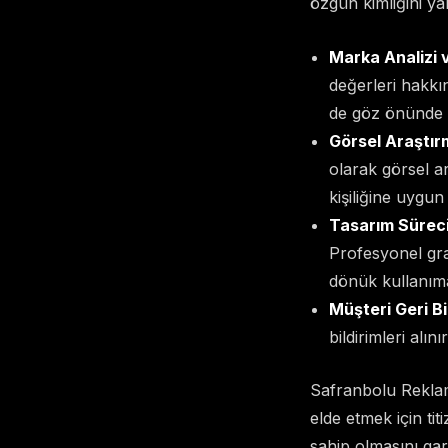
özgün kimliğini ya
Marka Analizi 
değerleri hakkı
de göz önünde b
Görsel Araştır
olarak görsel a
kişiliğine uygun 
Tasarım Süreci
Profesyonel graf
dönük kullanım
Müşteri Geri Bi
bildirimleri alı
Safranbolu Reklam 
elde etmek için ti
sahip olmasını gar