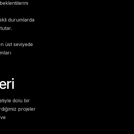
beklentilerini
rekli durumlarda
tutar.
n üst seviyede
mları
eri
tiyle dolu bir
rdiğimiz projeler
 ve