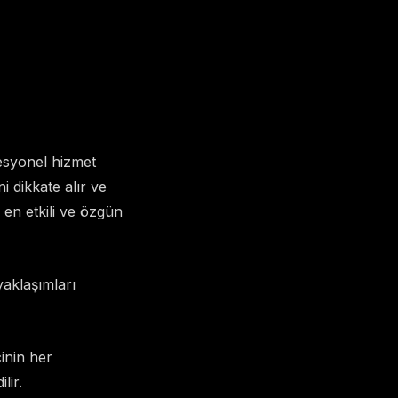
esyonel hizmet
i dikkate alır ve
, en etkili ve özgün
aklaşımları
inin her
lir.