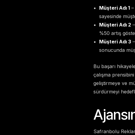
Müşteri Adı 1
– 
sayesinde müşter
Müşteri Adı 2
–
%50 artış göste
Müşteri Adı 3
–
sonucunda müşte
Bu başarı hikayeler
çalışma prensibini
geliştirmeye ve müş
sürdürmeyi hedefl
Ajansın
Safranbolu Reklam A