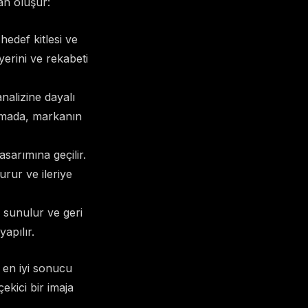
an oluşur:
edef kitlesi ve
yerini ve rekabeti
nalizine dayalı
şamada, markanın
asarımına geçilir.
urur ve ileriye
 sunulur ve geri
apılır.
 en iyi sonucu
ekici bir imaja