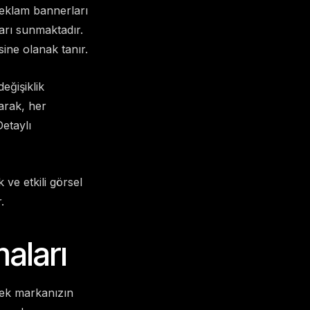
reklam bannerları
ları sunmaktadır.
sine olanak tanır.
eğişiklik
arak, her
etaylı
ve etkili görsel
.
aları
rek markanızın