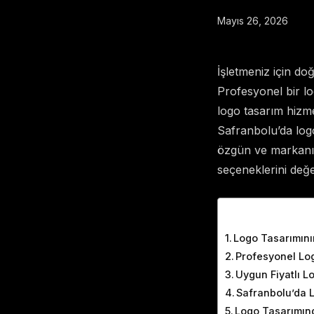
Mayıs 26, 2026
İşletmeniz için do
Profesyonel bir lo
logo tasarım hizmet
Safranbolu’da logo
özgün ve markanız
seçeneklerini değer
Table of Cont
Logo Tasarımın
Profesyonel Log
Uygun Fiyatlı L
Safranbolu’da 
Logo Tasarımın