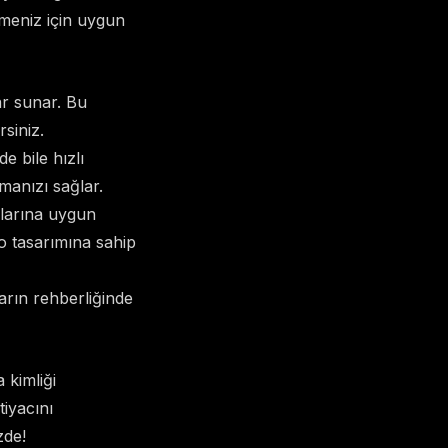
etmeniz için uygun
ar sunar. Bu
rsiniz.
e bile hızlı
manızı sağlar.
açlarına uygun
go tasarımına sahip
arın rehberliğinde
 kimliği
iyacını
zde!