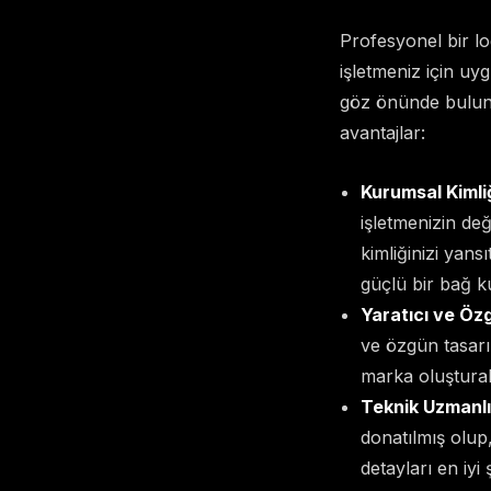
Profesyonel bir lo
işletmeniz için uy
göz önünde bulund
avantajlar:
Kurumsal Kimli
işletmenizin de
kimliğinizi yans
güçlü bir bağ k
Yaratıcı ve Öz
ve özgün tasarım
marka oluşturabi
Teknik Uzmanlık 
donatılmış olup, 
detayları en iyi