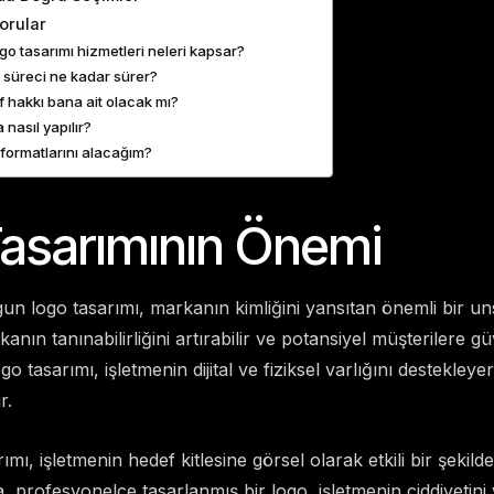
orular
go tasarımı hizmetleri neleri kapsar?
 süreci ne kadar sürer?
f hakkı bana ait olacak mı?
 nasıl yapılır?
formatlarını alacağım?
asarımının Önemi
ygun logo tasarımı, markanın kimliğini yansıtan önemli bir 
kanın tanınabilirliğini artırabilir ve potansiyel müşterilere
go tasarımı, işletmenin dijital ve fiziksel varlığını destekley
r.
ı, işletmenin hedef kitlesine görsel olarak etkili bir şekild
a, profesyonelce tasarlanmış bir logo, işletmenin ciddiyetini v