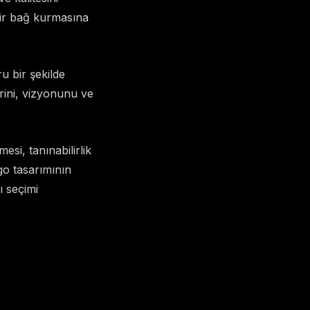
 bir bağ kurmasına
u bir şekilde
erini, vizyonunu ve
esi, tanınabilirlik
go tasarımının
ı seçimi