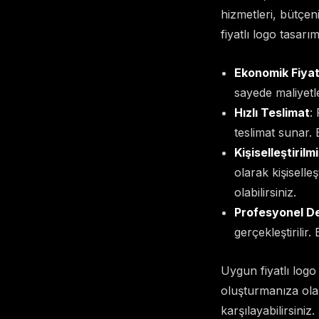
hizmetleri, bütçeni
fiyatlı logo tasarı
Ekonomik Fiyat
sayede maliyetle
Hızlı Teslimat
:
teslimat sunar. 
Kişiselleştiril
olarak kişiselle
olabilirsiniz.
Profesyonel D
gerçekleştirilir
Uygun fiyatlı logo 
oluşturmanıza olan
karşılayabilirsini