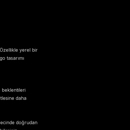
zellikle yerel bir
ogo tasarımı
beklentileri
itlesine daha
sürecinde doğrudan