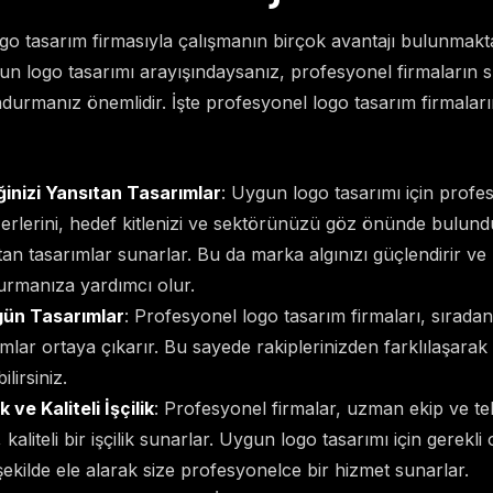
go tasarım firmasıyla çalışmanın birçok avantajı bulunmaktad
gun logo tasarımı arayışındaysanız, profesyonel firmaların 
urmanız önemlidir. İşte profesyonel logo tasarım firmalar
ğinizi Yansıtan Tasarımlar
: Uygun logo tasarımı için profes
ğerlerini, hedef kitlenizi ve sektörünüzü göz önünde bulun
ıtan tasarımlar sunarlar. Bu da marka algınızı güçlendirir ve 
urmanıza yardımcı olur.
gün Tasarımlar
: Profesyonel logo tasarım firmaları, sıradanl
lar ortaya çıkarır. Bu sayede rakiplerinizden farklılaşarak a
lirsiniz.
ve Kaliteli İşçilik
: Profesyonel firmalar, uzman ekip ve tek
kaliteli bir işçilik sunarlar. Uygun logo tasarımı için gerekli
 şekilde ele alarak size profesyonelce bir hizmet sunarlar.