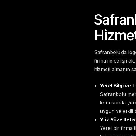
Safran
Hizmet
Safranbolu’da logo
firma ile çalışmak,
hizmeti almanın sa
Yerel Bilgi ve 
Safranbolu merke
konusunda yerel
uygun ve etkili 
Yüz Yüze İletiş
Yerel bir firma 