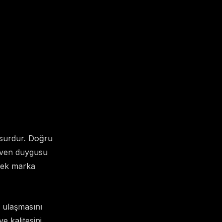
unsurdur. Doğru
 güven duygusu
erek marka
e ulaşmasını
e kalitesini