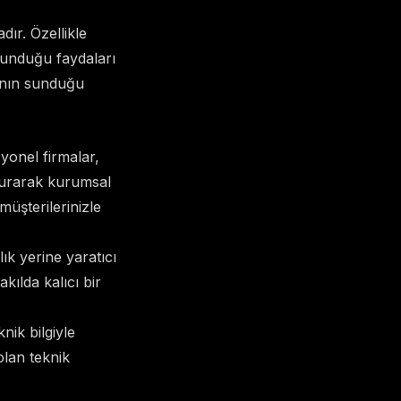
ır. Özellikle
sunduğu faydaları
ının sunduğu
yonel firmalar,
durarak kurumsal
müşterilerinizle
ık yerine yaratıcı
kılda kalıcı bir
nik bilgiyle
 olan teknik