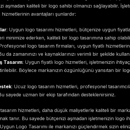
zi aşmadan kaliteli bir logo sahibi olmanızı sağlayabilir. İşl
m hizmetlerinin avantajları şunlardır:
lar
: Uygun logo tasarımı hizmetleri, bütçenize uygun fiyatl
ri minimize ederken, kaliteli bir logo tasarımına sahip olabili
 Profesyonel logo tasarım firmaları, uygun fiyatlı hizmetlerind
Bu da zamanınızı ve kaynaklarınızı verimli bir şekilde kullan
miş Tasarım
: Uygun fiyatlı logo hizmetleri, işletmenizin ihtiy
ştirilebilir. Böylece markanızın özgünlüğünü yansıtan bir lo
estek
: Ucuz logo tasarım hizmetleri, profesyonel tasarımcıl
. Bu sayede uzman bir ekip tarafından desteklenirsiniz.
tasarım hizmetleri, daha düşük maliyetlerle kaliteli bir marka
ak tanır. Bu sayede bütçenizi aşmadan işletmenizin logo iht
z. Uygun Logo Tasarımı ile markanızı güçlendirmek sizin elini