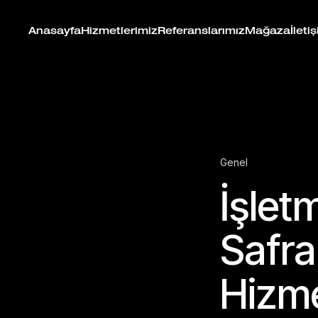
Anasayfa
Hizmetlerimiz
Referanslarımız
Mağaza
İleti
Genel
İşlet
Safra
Hizme