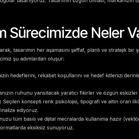
ogolar tasarlıyoruz. Tasarımın özgün olması, markanızın ta
m Sürecimizde Neler V
rak, tasarımın her aşamasını şeffaf, planlı ve stratejik bir ş
cimiz şu adımlardan oluşur:
izin hedeflerini, rekabet koşullarını ve hedef kitlenizi derin
ızın ruhunu yansıtacak yaratıcı fikirler ve özgün eskizler g
:
Seçilen konsepti renk psikolojisi, tipografi ve altın oran ilk
inalize ediyoruz.
uzu tüm basılı ve dijital mecralarda kullanıma hazır (vektö
ormatlarda eksiksiz sunuyoruz.