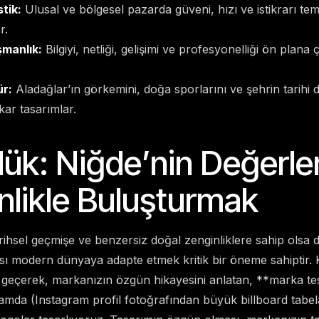
tik:
Ulusal ve bölgesel pazarda güveni, hızı ve istikrarı tems
r.
şmanlık:
Bilgiyi, netliği, gelişimi ve profesyonelliği ön plana 
ür:
Aladağlar’ın görkemini, doğa sporlarını ve şehrin tarihi
kar tasarımlar.
ük: Niğde’nin Değerler
likle Buluşturmak
arihsel geçmişe ve benzersiz doğal zenginliklere sahip olsa 
sı modern dünyaya adapte etmek kritik bir öneme sahiptir. K
e geçerek, markanızın özgün hikayesini anlatan, **marka te
ortamda (Instagram profil fotoğrafından büyük billboard tabe