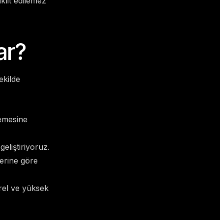
klit edilemez
ar?
ekilde
lemesine
eliştiriyoruz.
lerine göre
rel ve yüksek