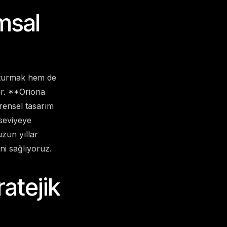
msal
uşturmak hem de
ır. **Oriona
rensel tasarım
 seviyeye
zun yıllar
i sağlıyoruz.
atejik