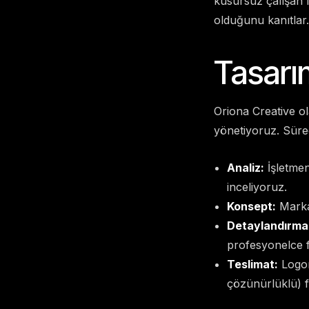
kusursuz çalışan l
olduğunu kanıtlar.
Tasarı
Oriona Creative ola
yönetiyoruz. Süre
Analiz:
İşletmen
inceliyoruz.
Konsept:
Markan
Detaylandırma
profesyonelce f
Teslimat:
Logon
çözünürlüklü) f