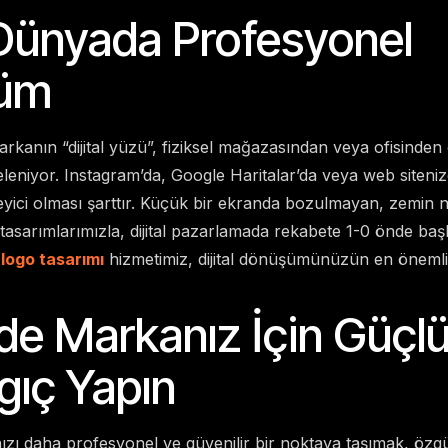
l Dünyada Profesyonel
üm
kanın “dijital yüzü”, fiziksel mağazasından veya ofisinden
celeniyor. Instagram’da, Google Haritalar’da veya web siten
leyici olması şarttır. Küçük bir ekranda bozulmayan, zemin 
n tasarımlarımızla, dijital pazarlamada rekabete 1-0 önde ba
logo tasarımı
hizmetimiz, dijital dönüşümünüzün en önemli y
de Markanız İçin Güçlü
gıç Yapın
zı daha profesyonel ve güvenilir bir noktaya taşımak, özgün