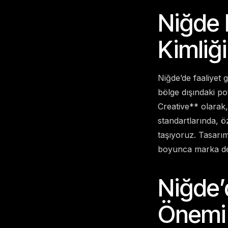
Niğde 
Kimliği
Niğde’de faaliyet
bölge dışındaki p
Creative** olarak
standartlarında, ö
taşıyoruz. Tasarım
boyunca marka değ
Niğde’
Önemi