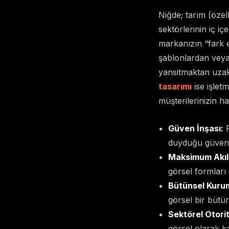
Niğde; tarım (özel
sektörlerinin iç iç
markanızın “fark e
şablonlardan veya 
yansitmaktan uzak 
tasarımı
ise işletm
müşterilerinizin ha
Güven İnşası:
P
duyduğu güveni 
Maksimum Akıld
görsel formları 
Bütünsel Kurum
görsel bir bütün
Sektörel Otorit
görsel olarak k