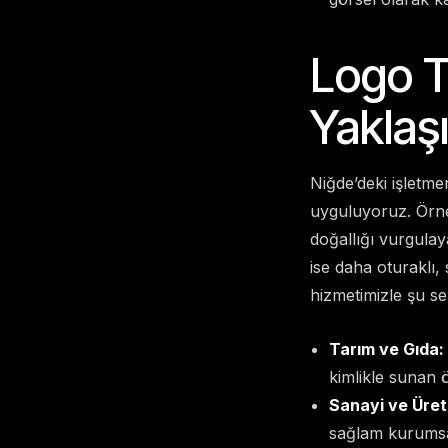
Logo T
Yaklaş
Niğde’deki işletme
uyguluyoruz. Örneğ
doğallığı vurgulaya
ise daha oturaklı,
hizmetimizle şu se
Tarım ve Gıda:
kimlikle sunan 
Sanayi ve Üret
sağlam kurumsal