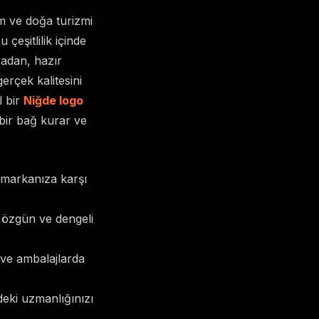
im ve doğa turizmi
çeşitlilik içinde
radan, hazır
erçek kalitesini
l bir
Niğde logo
 bir bağ kurar ve
 markanıza karşı
, özgün ve dengeli
ri ve ambalajlarda
eki uzmanlığınızı