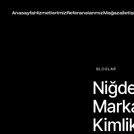
Anasayfa
Hizmetlerimiz
Referanslarımız
Mağaza
İleti
BLOGLAR
Niğde
Marka
Kimli