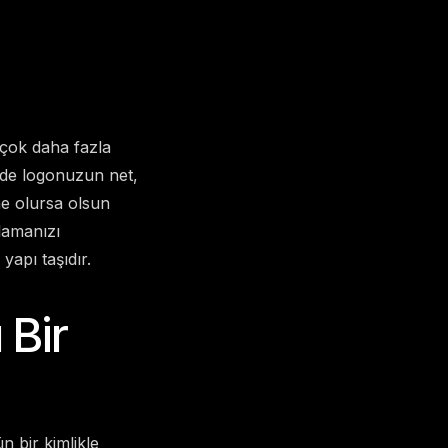
 çok daha fazla
izde logonuzun net,
ne olursa olsun
şlamanızı
apı taşıdır.
 Bir
 bir kimlikle