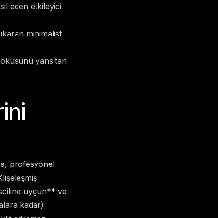
il eden etkileyici
çıkaran minimalist
 dokusunu yansıtan
ini
da, profesyonel
lişeleşmiş
sciline uygun** ve
lalara kadar)