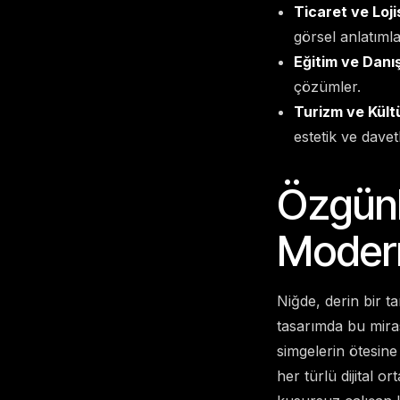
Ticaret ve Lojis
görsel anlatımla
Eğitim ve Danı
çözümler.
Turizm ve Kült
estetik ve davet
Özgünl
Modern
Niğde, derin bir t
tasarımda bu mira
simgelerin ötesin
her türlü dijital 