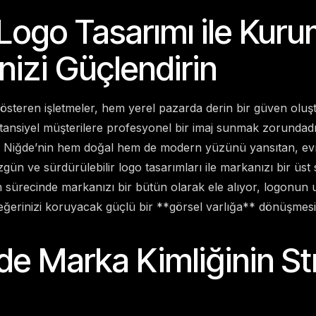
Logo Tasarımı ile Kuru
nizi Güçlendirin
 gösteren işletmeler, hem yerel pazarda derin bir güven ol
otansiyel müşterilere profesyonel bir imaj sunmak zorundad
, Niğde’nin hem doğal hem de modern yüzünü yansıtan, ev
zgün ve sürdürülebilir logo tasarımları ile markanızı bir üst
 sürecinde markanızı bir bütün olarak ele alıyor, logonun u
erinizi koruyacak güçlü bir **görsel varlığa** dönüşmesin
de Marka Kimliğinin Str