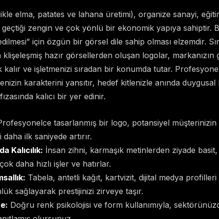
likle elma, patates ve lahana üretimi), organize sanayi, eğit
e geçtiği zengin ve çok yönlü bir ekonomik yapıya sahiptir. Bu 
dilmesi” için özgün bir görsel dile sahip olması elzemdir. Sı
klişeleşmiş hazır görsellerden oluşan logolar, markanızın g
kalır ve işletmenizi sıradan bir konumda tutar. Profesyone
enizin karakterini yansıtır, hedef kitlenizle anında duygusal
fızasında kalıcı bir yer edinir.
rofesyonelce tasarlanmış bir logo, potansiyel müşterinizin
daha ilk saniyede artırır.
a Kalıcılık:
İnsan zihni, karmaşık metinlerden ziyade basit
çok daha hızlı işler ve hatırlar.
sallık:
Tabela, antetli kağıt, kartvizit, dijital medya profille
lük sağlayarak prestijinizi zirveye taşır.
e:
Doğru renk psikolojisi ve form kullanımıyla, sektörünüzd
anıtlamış olursunuz.