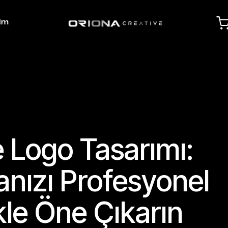
şim
 Logo Tasarımı:
nızı Profesyonel
kle Öne Çıkarın