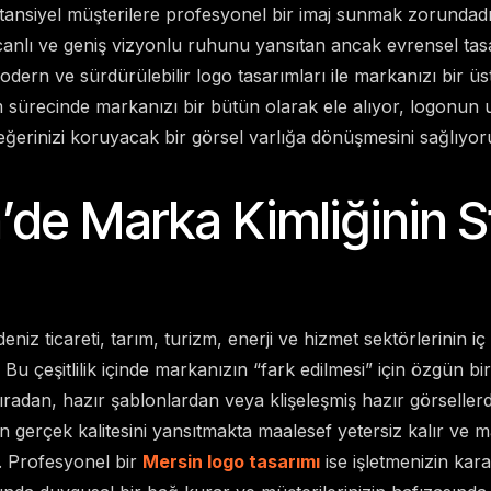
tansiyel müşterilere profesyonel bir imaj sunmak zorundadı
 canlı ve geniş vizyonlu ruhunu yansıtan ancak evrensel tas
odern ve sürdürülebilir logo tasarımları ile markanızı bir üs
 sürecinde markanızı bir bütün olarak ele alıyor, logonun u
erinizi koruyacak bir görsel varlığa dönüşmesini sağlıyor
’de Marka Kimliğinin St
 deniz ticareti, tarım, turizm, enerji ve hizmet sektörlerinin iç
. Bu çeşitlilik içinde markanızın “fark edilmesi” için özgün bir
ıradan, hazır şablonlardan veya klişeleşmiş hazır görselle
n gerçek kalitesini yansıtmakta maalesef yetersiz kalır ve m
. Profesyonel bir
Mersin logo tasarımı
ise işletmenizin karak