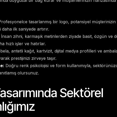
nında duygusal bir bağ kurar ve müşterilerinizin hafızasında k
rofesyonelce tasarlanmış bir logo, potansiyel müşterinizin
daha ilk saniyede artırır.
İnsan zihni, karmaşık metinlerden ziyade basit, özgün ve d
 hızlı işler ve hatırlar.
ela, antetli kağıt, kartvizit, dijital medya profilleri ve ambal
rak prestijinizi zirveye taşır.
e:
Doğru renk psikolojisi ve form kullanımıyla, sektörünüzd
anıtlamış olursunuz.
asarımında Sektörel
ığımız