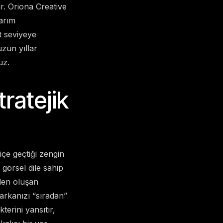
r. Oriona Creative
arım
t seviyeye
zun yıllar
uz.
ratejik
 içe geçtiği zengin
 görsel dile sahip
rden oluşan
arkanızı “sıradan”
terini yansıtır,