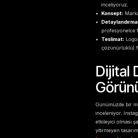
inceliyoruz.
Konsept:
Markan
Detaylandırma
profesyonelce f
Teslimat:
Logon
çözünürlüklü) 
Dijita
Görün
Günümüzde bir mark
inceleniyor. Insta
etkileyici olması 
yitirmeyen tasarım