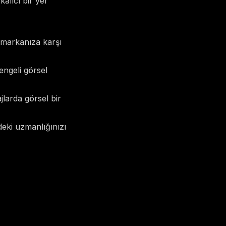
alıcı bir yer
 markanıza karşı
engeli görsel
ajlarda görsel bir
eki uzmanlığınızı