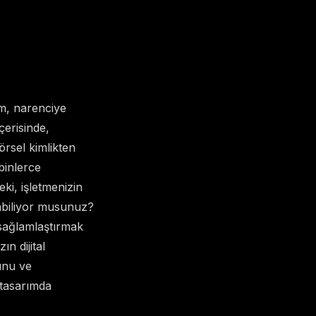
zm, narenciye
çerisinde,
örsel kimlikten
binlerce
ki, işletmenizin
abiliyor musunuz?
 sağlamlaştırmak
ın dijital
nunu ve
 tasarımda