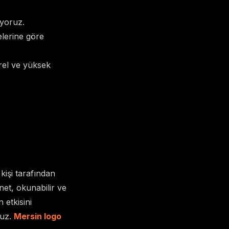
iyoruz.
elerine göre
rel ve yüksek
kişi tarafından
net, okunabilir ve
 etkisini
ruz.
Mersin logo