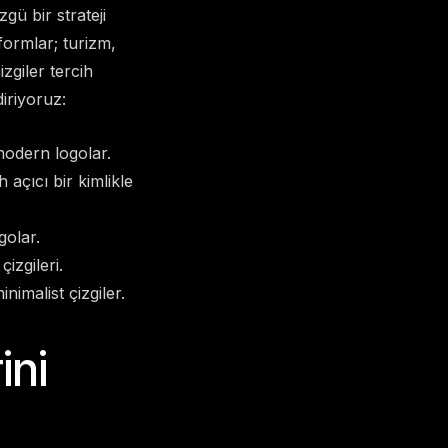
gü bir strateji
formlar; turizm,
zgiler tercih
iriyoruz:
 modern logolar.
 açıcı bir kimlikle
golar.
izgileri.
nimalist çizgiler.
ini