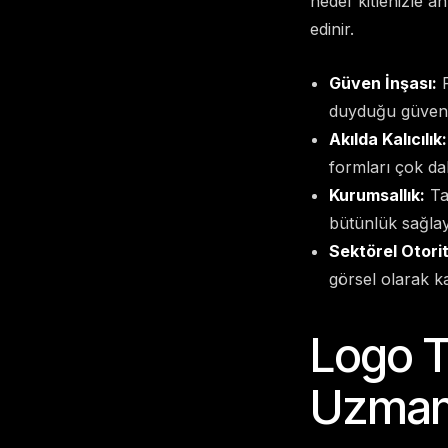
hedef kitlenizle a
edinir.
Güven İnşası:
P
duyduğu güveni 
Akılda Kalıcılık:
formları çok daha
Kurumsallık:
Tab
bütünlük sağlaya
Sektörel Otorit
görsel olarak k
Logo T
Uzmanl