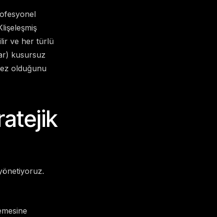
profesyonel
lişeleşmiş
lir ve her türlü
dar) kusursuz
emez olduğunu
ratejik
 yönetiyoruz.
lemesine