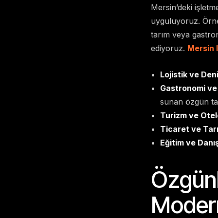
Mersin’deki işletm
uyguluyoruz. Örneği
tarım veya gastron
ediyoruz.
Mersin 
Lojistik ve Deni
Gastronomi ve
sunan özgün ta
Turizm ve Otelc
Ticaret ve Tar
Eğitim ve Danı
Özgünl
Modernl