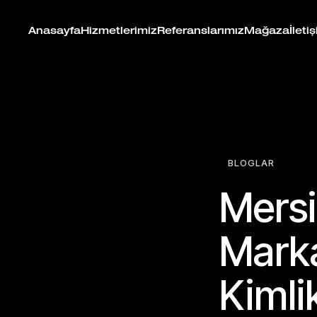
Anasayfa
Hizmetlerimiz
Referanslarımız
Mağaza
İleti
BLOGLAR
Mersi
Marka
Kimli