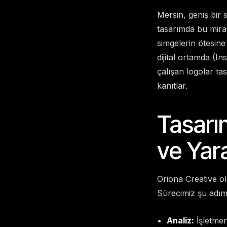
Mersin, geniş bir 
tasarımda bu mira
simgelerin ötesine
dijital ortamda (I
çalışan logolar ta
kanıtlar.
Tasarım
ve Yara
Oriona Creative ol
Sürecimiz şu adım
Analiz:
İşletmen