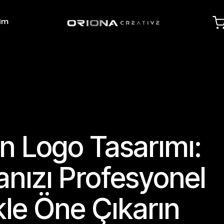
şim
n Logo Tasarımı:
nızı Profesyonel
kle Öne Çıkarın