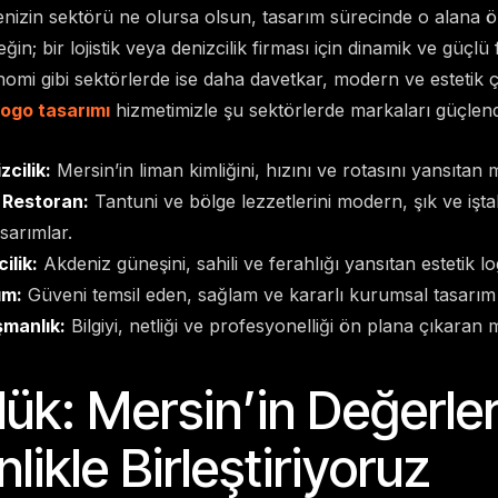
enizin sektörü ne olursa olsun, tasarım sürecinde o alana öz
n; bir lojistik veya denizcilik firması için dinamik ve güçlü 
omi gibi sektörlerde ise daha davetkar, modern ve estetik çi
logo tasarımı
hizmetimizle şu sektörlerde markaları güçlend
zcilik:
Mersin’in liman kimliğini, hızını ve rotasını yansıtan
 Restoran:
Tantuni ve bölge lezzetlerini modern, şık ve iştah
sarımlar.
ilik:
Akdeniz güneşini, sahili ve ferahlığı yansıtan estetik lo
ım:
Güveni temsil eden, sağlam ve kararlı kurumsal tasarım ç
şmanlık:
Bilgiyi, netliği ve profesyonelliği ön plana çıkaran mi
ük: Mersin’in Değerler
ikle Birleştiriyoruz