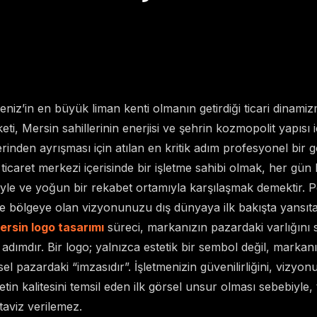
iz’in en büyük liman kenti olmanın getirdiği ticari dinami
ti, Mersin sahillerinin enerjisi ve şehrin kozmopolit yapısı i
rinden ayrışması için atılan en kritik adım profesyonel bir g
 ticaret merkezi içerisinde bir işletme sahibi olmak, her gün 
yle ve yoğun bir rekabet ortamıyla karşılaşmak demektir. Pe
ve bölgeye olan vizyonunuzu dış dünyaya ilk bakışta yansıt
ersin logo tasarımı
süreci, markanızın pazardaki varlığını
k adımdır. Bir logo; yalnızca estetik bir sembol değil, markanız
el pazardaki “imzasıdır”. İşletmenizin güvenilirliğini, vizyo
n kalitesini temsil eden ilk görsel unsur olması sebebiyle,
taviz verilemez.