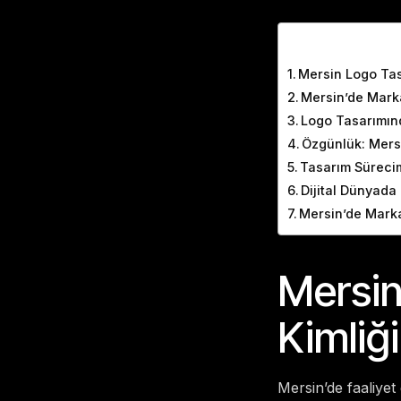
Table of Cont
Mersin Logo Tasa
Mersin’de Marka
Logo Tasarımın
Özgünlük: Mersi
Tasarım Sürecimi
Dijital Dünyad
Mersin’de Marka
Mersin
Kimliği
Mersin’de faaliye