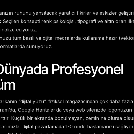
ızın ruhunu yansıtacak yaratıcı fikirler ve eskizler geliştir
:
Seçilen konsepti renk psikolojisi, tipografi ve altın oran ilk
inalize ediyoruz.
uzu tüm basılı ve dijital mecralarda kullanıma hazır (vektö
formatlarda sunuyoruz.
l Dünyada Profesyonel
üm
anın “dijital yüzü”, fiziksel mağazasından çok daha fazla 
gram’da, Google Haritalar’da veya web sitenizde logonuzun 
şarttır. Küçük bir ekranda bozulmayan, zemin ne olursa olsun
larımızla, dijital pazarlamada 1-0 önde başlamanızı sağlıyo