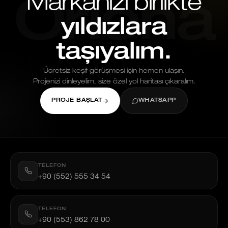
Markanızı birlikte
Oriona
yıldızlara
taşıyalım.
Ücretsiz keşif görüşmesi için hemen ulaşın.
Projenizi dinleyelim, size özel yol haritası çıkaralım.
PROJE BAŞLAT
WHATSAPP
TELEFON
+90 (552) 555 34 54
TELEFON
+90 (553) 862 78 00