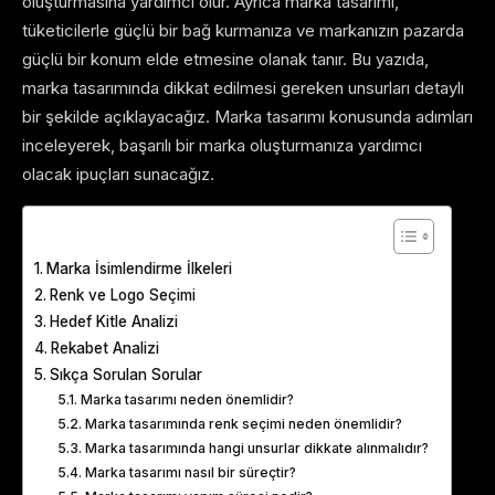
oluşturmasına yardımcı olur. Ayrıca marka tasarımı,
tüketicilerle güçlü bir bağ kurmanıza ve markanızın pazarda
güçlü bir konum elde etmesine olanak tanır. Bu yazıda,
marka tasarımında dikkat edilmesi gereken unsurları detaylı
bir şekilde açıklayacağız. Marka tasarımı konusunda adımları
inceleyerek, başarılı bir marka oluşturmanıza yardımcı
olacak ipuçları sunacağız.
Table of Contents
Marka İsimlendirme İlkeleri
Renk ve Logo Seçimi
Hedef Kitle Analizi
Rekabet Analizi
Sıkça Sorulan Sorular
Marka tasarımı neden önemlidir?
Marka tasarımında renk seçimi neden önemlidir?
Marka tasarımında hangi unsurlar dikkate alınmalıdır?
Marka tasarımı nasıl bir süreçtir?