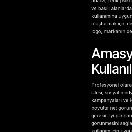
analizi, renk psikol
ve basılı alanlard
kullanımına uygunl
oluşturmak için değ
logo, markanın değ
Amasya
Kullanıl
Profesyonel olarak
sitesi, sosyal medy
kampanyaları ve k
boyutta net görün
gerekir. İyi planl
görünmesini sağla
kullanım için uygu