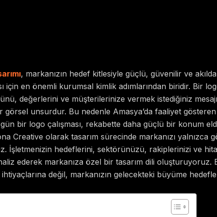
arımı
, markanızın hedef kitlesiyle güçlü, güvenilir ve akılda k
 için en önemli kurumsal kimlik adımlarından biridir. Bir log
rünü, değerlerini ve müşterilerinize vermek istediğiniz mesaj
bir görsel unsurdur. Bu nedenle Amasya’da faaliyet gösteren
gün bir logo çalışması, rekabette daha güçlü bir konum el
ona Creative olarak tasarım sürecinde markanızı yalnızca g
. İşletmenizin hedeflerini, sektörünüzü, rakiplerinizi ve hi
i analiz ederek markanıza özel bir tasarım dili oluşturuyoruz
ihtiyaçlarına değil, markanızın gelecekteki büyüme hedefl
ents