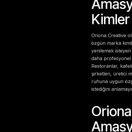
Amasya
Kimler
Oriona Creative ol
özgün marka kimli
yenilemek isteyen 
daha profesyonel g
Restoranlar, kafele
şirketleri, üretici
ruhuna uygun özgü
istediğini anlamay
Oriona
Amasya