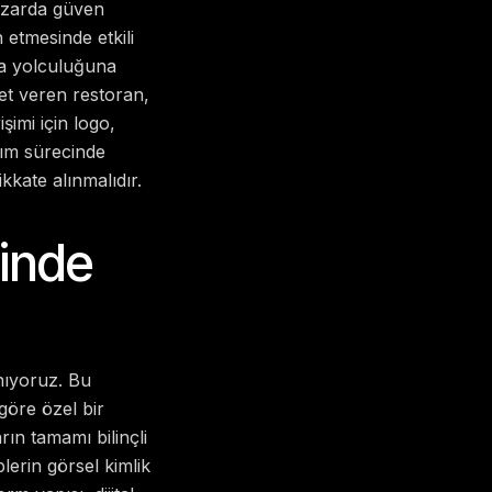
azarda güven
 etmesinde etkili
rka yolculuğuna
t veren restoran,
şimi için logo,
rım sürecinde
kkate alınmalıdır.
inde
nıyoruz. Bu
göre özel bir
ın tamamı bilinçli
lerin görsel kimlik