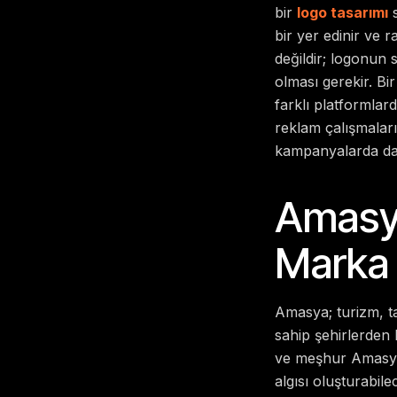
bir
logo tasarımı
s
bir yer edinir ve 
değildir; logonun 
olması gerekir.
Bir
farklı platformlar
reklam çalışmalar
kampanyalarda dah
Amasya
Marka 
Amasya; turizm, ta
sahip şehirlerden b
ve meşhur Amasya 
algısı oluşturabil