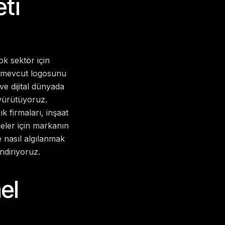
ti
ok sektör için
r, mevcut logosunu
e dijital dünyada
 yürütüyoruz.
k firmaları, inşaat
tmeler için markanın
 nasıl algılanmak
ndiriyoruz.
el