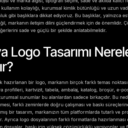
ojisi ve marka algısı, tipografi seçimi, sade ve akılda kalıcı fo
a kullanım kolaylığı, kurumsal kimlik bütünlüğü ve uzun vad
uk gibi başlıklara dikkat ediyoruz.
Bu başlıklar, yalnızca e
il, markanın iletişim dilini güçlendirmek için de önemlidir. Ç
erlerini sade ve güçlü bir şekilde anlatabilmelidir.
 Logo Tasarımı Nerel
ır?
 hazırlanan bir logo, markanın birçok farklı temas noktası
a profilleri, kartvizit, tabela, ambalaj, katalog, broşür, e-p
urumsal sunumlar bu alanlardan sadece birkaçıdır.
Bu ned
mesi, farklı zeminlerde doğru çalışması ve baskı süreçleri
anmış bir tasarım, markanızın tüm platformlarda tutarlı ve p
r.
Ayrıca logo dosyalarının farklı formatlarda hazırlanması da
n dosyalar, baskı için yüksek çözünürlüklü versiyonlar ve f