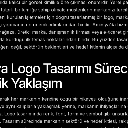
lda kalıcı bir görsel kimlikle öne çıkması önemlidir.
Yerel p
utarlı bir kimliğe sahip olmak; müşterilerin markanızı tercih
e yeni kurulan işletmeler için doğru tasarlanmış bir logo, ma
ç yapmanın en önemli adımlarından biridir.
Amasya’da hizme
 mağaza, üretici marka, danışmanlık firması veya e-ticaret giri
la kurduğu ilk temas noktalarından biridir. Bu yüzden tasa
eni değil, sektörün beklentileri ve hedef kitlenin algısı da di
 Logo Tasarımı Sürec
jik Yaklaşım
larak her markanın kendine özgü bir hikayesi olduğuna ina
e aynı kalıplarla yaklaşmak yerine, markanın ihtiyaçlarına 
 Logo tasarımında renk, font, form ve sembol gibi unsurlar
r.
Tasarım sürecinde markanın sektörü ve hedef kitlesi, rakip