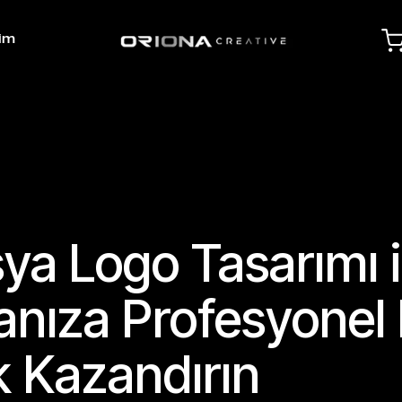
şim
a Logo Tasarımı i
nıza Profesyonel 
k Kazandırın