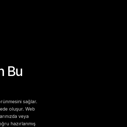
n Bu
örünmesini sağlar.
sürede oluşur. Web
larınızda veya
ğru hazırlanmış