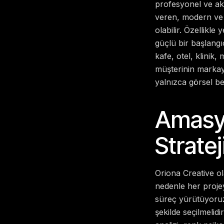
profesyonel ve akı
veren, modern ve t
olabilir. Özellikl
güçlü bir başlangı
kafe, otel, klinik,
müşterinin markay
yalnızca görsel beğ
Amasya
Strate
Oriona Creative o
nedenle her projey
süreç yürütüyoruz.
şekilde seçilmelidi