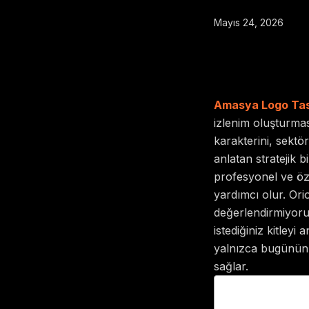
Mayıs 24, 2026
Amasya Logo Tas
izlenim oluşturması
karakterini, sektö
anlatan stratejik 
profesyonel ve öz
yardımcı olur.
Ori
değerlendirmiyoruz
istediğiniz kitley
yalnızca bugünün 
sağlar.
Table of Cont