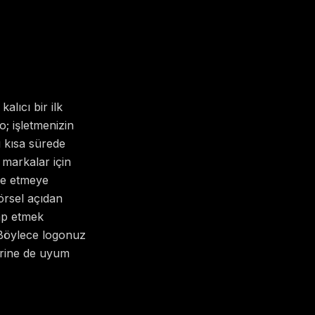
alıcı bir ilk
o; işletmenizin
ı kısa sürede
 markalar için
de etmeye
örsel açıdan
tap etmek
. Böylece logonuz
erine de uyum