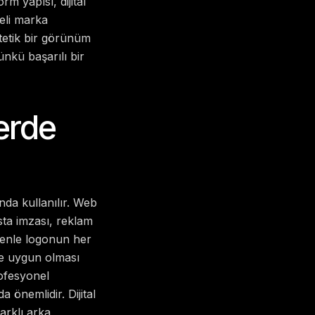
rm yapısı, dijital
eli marka
stetik bir görünüm
ünkü başarılı bir
erde
nda kullanılır. Web
osta imzası, reklam
enle logonun her
ne uygun olması
rofesyonel
 önemlidir. Dijital
arklı arka