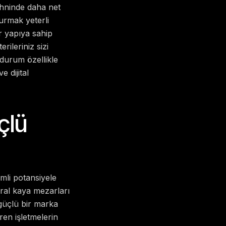
ihninde daha net
urmak yeterli
ir yapıya sahip
rileriniz sizi
 durum özellikle
 dijital
çlü
emli potansiyele
 kral kaya mezarları
güçlü bir marka
ren işletmelerin