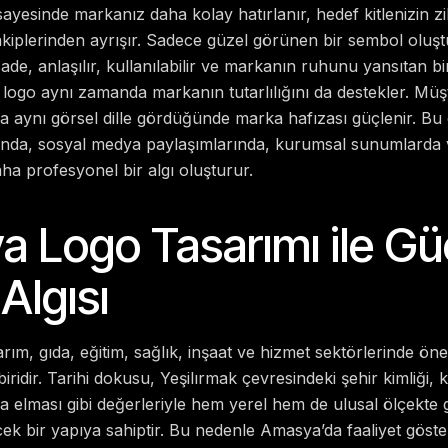
ayesinde markanız daha kolay hatırlanır, hedef kitlenizin z
rakiplerinden ayrışır. Sadece güzel görünen bir sembol oluşt
sade, anlaşılır, kullanılabilir ve markanın ruhunu yansıtan b
 logo aynı zamanda markanın tutarlılığını da destekler. Müşte
da aynı görsel dille gördüğünde marka hafızası güçlenir. Bu
ında, sosyal medya paylaşımlarında, kurumsal sunumlarda ve
a profesyonel bir algı oluşturur.
 Logo Tasarımı ile Gü
Algısı
rım, gıda, eğitim, sağlık, inşaat ve hizmet sektörlerinde ön
iridir. Tarihi dokusu, Yeşilırmak çevresindeki şehir kimliği,
elması gibi değerleriyle hem yerel hem de ulusal ölçekte 
ecek bir yapıya sahiptir. Bu nedenle Amasya’da faaliyet göste