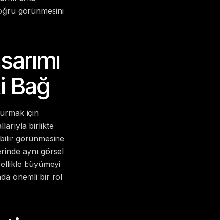
doğru görünmesini
sarımı
ki Bağ
turmak için
arıyla birlikte
abilir görünmesine
rinde aynı görsel
zellikle büyümeyi
nda önemli bir rol