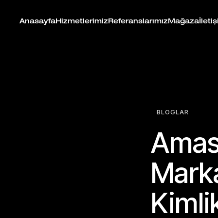
Anasayfa
Hizmetlerimiz
Referanslarımız
Mağaza
İleti
BLOGLAR
Amasy
Marka
Kimli