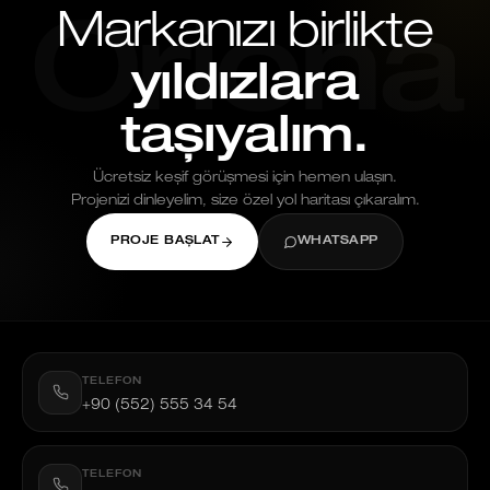
Markanızı birlikte
Oriona
yıldızlara
taşıyalım.
Ücretsiz keşif görüşmesi için hemen ulaşın.
Projenizi dinleyelim, size özel yol haritası çıkaralım.
PROJE BAŞLAT
WHATSAPP
TELEFON
+90 (552) 555 34 54
TELEFON