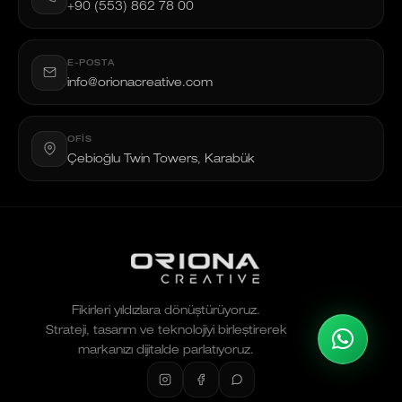
+90 (553) 862 78 00
E-POSTA
info@orionacreative.com
OFIS
Çebioğlu Twin Towers, Karabük
Fikirleri yıldızlara dönüştürüyoruz.
Strateji, tasarım ve teknolojiyi birleştirerek
markanızı dijitalde parlatıyoruz.